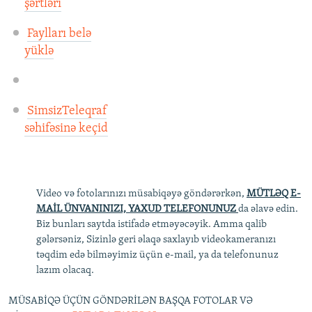
şərtləri
Faylları belə
yüklə
SimsizTeleqraf
səhifəsinə keçid
Video və fotolarınızı müsabiqəyə göndərərkən,
MÜTLƏQ E-
MAİL ÜNVANINIZI, YAXUD TELEFONUNUZ
da əlavə edin.
Biz bunları saytda istifadə etməyəcəyik. Amma qalib
gələrsəniz, Sizinlə geri əlaqə saxlayıb videokameranızı
təqdim edə bilməyimiz üçün e-mail, ya da telefonunuz
lazım olacaq.
MÜSABİQƏ ÜÇÜN GÖNDƏRİLƏN BAŞQA FOTOLAR VƏ