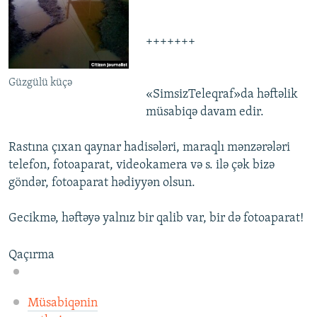
İNFOQRAFIKA
AZƏRBAYCAN ƏDƏBIYYATI KITABXANASI
MISSIYAMIZ
BIZI IZLƏ
KARIKATURA
İSLAM VƏ DEMOKRATIYA
PEŞƏ ETIKASI VƏ JURNALISTIKA STANDARTLARIMIZ
+++++++
İZ - MƏDƏNIYYƏT PROQRAMI
MATERIALLARIMIZDAN ISTIFADƏ
Güzgülü küçə
AZADLIQRADIOSU MOBIL TELEFONUNUZDA
RFE/RL-in bütün saytları
«SimsizTeleqraf»da həftəlik
müsabiqə davam edir.
BIZIMLƏ ƏLAQƏ
XƏBƏR BÜLLETENLƏRIMIZ
Rastına çıxan qaynar hadisələri, maraqlı mənzərələri
telefon, fotoaparat, videokamera və s. ilə çək bizə
göndər, fotoaparat hədiyyən olsun.
Gecikmə, həftəyə yalnız bir qalib var, bir də fotoaparat!
Qaçırma
Müsabiqənin