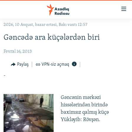
Keçid
linkləri
Əsas
2026, 10 Avqust, bazar ertəsi, Bakı vaxtı 12:57
məzmuna
GÜNDƏM
Gəncədə ara küçələrdən biri
qayıt
#İZAHLA
Əsas
Fevral 16, 2013
KORRUPSIOMETR
naviqasiyaya
qayıt
#ƏSLINDƏ
Paylaş
VPN-siz açmaq
Axtarışa
FƏRQƏ BAX
keç
-
QANUNI DOĞRU
ARAŞDIRMA
Gəncənin mərkəzi
hissələrindən birində
MULTIMEDIA
baximsız qalmış küçə
RADIO ARXIV
VIDEO
Yükləyib: Rövşən.
HAQQIMIZDA
FOTOQALEREYA
OXU ZALI