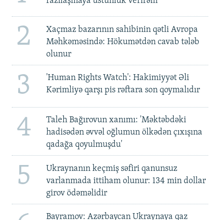
razılaşmaya üstünlük verirəm'
2
Xaçmaz bazarının sahibinin qətli Avropa
Məhkəməsində: Hökumətdən cavab tələb
olunur
3
'Human Rights Watch': Hakimiyyət Əli
Kərimliyə qarşı pis rəftara son qoymalıdır
4
Taleh Bağırovun xanımı: 'Məktəbdəki
hadisədən əvvəl oğlumun ölkədən çıxışına
qadağa qoyulmuşdu'
5
Ukraynanın keçmiş səfiri qanunsuz
varlanmada ittiham olunur: 134 min dollar
girov ödəməlidir
Bayramov: Azərbaycan Ukraynaya qaz