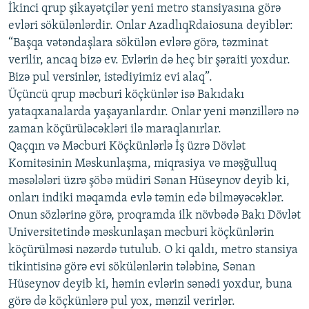
İkinci qrup şikayətçilər yeni metro stansiyasına görə
evləri sökülənlərdir. Onlar AzadlıqRdaiosuna deyiblər:
“Başqa vətəndaşlara sökülən evlərə görə, təzminat
verilir, ancaq bizə ev. Evlərin də heç bir şəraiti yoxdur.
Bizə pul versinlər, istədiyimiz evi alaq”.
Üçüncü qrup məcburi köçkünlər isə Bakıdakı
yataqxanalarda yaşayanlardır. Onlar yeni mənzillərə nə
zaman köçürüləcəkləri ilə maraqlanırlar.
Qaçqın və Məcburi Köçkünlərlə İş üzrə Dövlət
Komitəsinin Məskunlaşma, miqrasiya və məşğulluq
məsələləri üzrə şöbə müdiri Sənan Hüseynov deyib ki,
onları indiki məqamda evlə təmin edə bilməyəcəklər.
Onun sözlərinə görə, proqramda ilk növbədə Bakı Dövlət
Universitetində məskunlaşan məcburi köçkünlərin
köçürülməsi nəzərdə tutulub. O ki qaldı, metro stansiya
tikintisinə görə evi sökülənlərin tələbinə, Sənan
Hüseynov deyib ki, həmin evlərin sənədi yoxdur, buna
görə də köçkünlərə pul yox, mənzil verirlər.