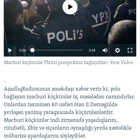
İNFOQRAFIKA
AZƏRBAYCAN ƏDƏBIYYATI KITABXANASI
MISSIYAMIZ
No media source currently available
BIZI IZLƏ
KARIKATURA
İSLAM VƏ DEMOKRATIYA
PEŞƏ ETIKASI VƏ JURNALISTIKA STANDARTLARIMIZ
İZ - MƏDƏNIYYƏT PROQRAMI
MATERIALLARIMIZDAN ISTIFADƏ
AZADLIQRADIOSU MOBIL TELEFONUNUZDA
RFE/RL-in bütün saytları
0:00
3:44
BIZIMLƏ ƏLAQƏ
XƏBƏR BÜLLETENLƏRIMIZ
Məcburi köçkünlər Tbilisi prospektini bağlayıblar- Yeni Video
-
AzadlıqRadiosunun əməkdaşı xəbər verir ki, yolu
bağlayan məcburi köçkünlər üç məsələdən narazıdırlar.
Onlardan təxminən 40 nəfəri ötən il Dərnəgüldə
yerləşən yanmış yataqxanada köçürülənlərdir.
Məcburi köçkünlər indi zirzəmidə yaşadıqlarını,
rütubətli, ilbiz və siçanların oynaşdığı yerdə xəstəliklə
mübarizə apardıqlarını söyləyiblər.