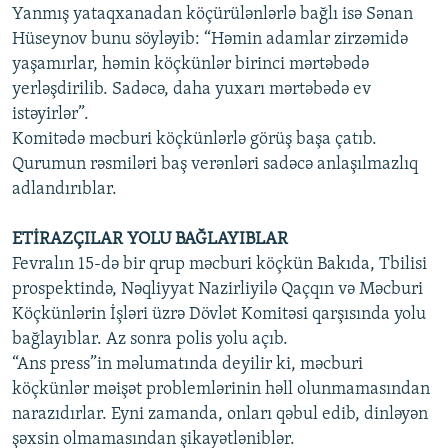
Yanmış yataqxanadan köçürülənlərlə bağlı isə Sənan
Hüseynov bunu söyləyib: “Həmin adamlar zirzəmidə
yaşamırlar, həmin köçkünlər birinci mərtəbədə
yerləşdirilib. Sadəcə, daha yuxarı mərtəbədə ev
istəyirlər”.
Komitədə məcburi köçkünlərlə görüş başa çatıb.
Qurumun rəsmiləri baş verənləri sadəcə anlaşılmazlıq
adlandırıblar.
ETİRAZÇILAR YOLU BAĞLAYIBLAR
Fevralın 15-də bir qrup məcburi köçkün Bakıda, Tbilisi
prospektində, Nəqliyyat Nazirliyilə Qaçqın və Məcburi
Köçkünlərin İşləri üzrə Dövlət Komitəsi qarşısında yolu
bağlayıblar. Az sonra polis yolu açıb.
“Ans press”in məlumatında deyilir ki, məcburi
köçkünlər məişət problemlərinin həll olunmamasından
narazıdırlar. Eyni zamanda, onları qəbul edib, dinləyən
şəxsin olmamasından şikayətləniblər.