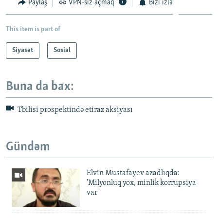
Paylaş
VPN-siz açmaq
Bizi izlə
This item is part of
Siyasət
Sosial
Buna da bax:
Tbilisi prospektində etiraz aksiyası
Gündəm
Elvin Mustafayev azadlıqda:
'Milyonluq yox, minlik korrupsiya
var'