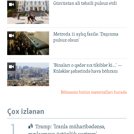
Gürcüstan ali təhsili pulsuz etdi
Metroda 11 aylıq fasilə: 'Daşınma
pulsuz olsun'
'Binaları o qədər sıx tikiblər ki...' —
Küləklər şəhərində hava böhranı
Bölmənin bütün materialları burada
Çox izlənən
1
Tramp: 'İranla müharibədənsə,