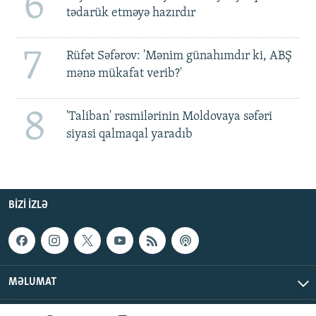
6
tədarük etməyə hazırdır
7
Rüfət Səfərov: 'Mənim günahımdır ki, ABŞ
mənə mükafat verib?'
8
'Taliban' rəsmilərinin Moldovaya səfəri
siyasi qalmaqal yaradıb
BIZI IZLƏ
MƏLUMAT