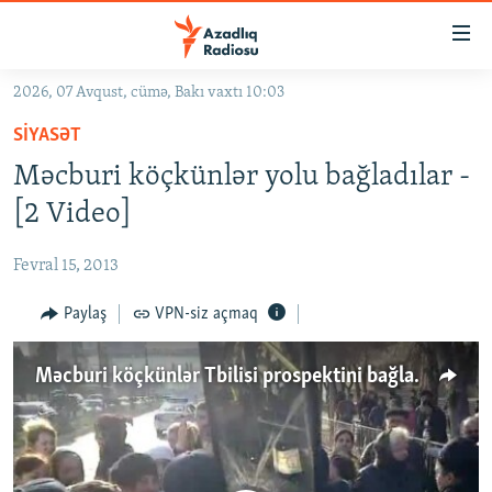
Keçid
linkləri
Əsas
2026, 07 Avqust, cümə, Bakı vaxtı 10:03
məzmuna
GÜNDƏM
SIYASƏT
qayıt
#İZAHLA
Əsas
Məcburi köçkünlər yolu bağladılar -
KORRUPSIOMETR
naviqasiyaya
[2 Video]
qayıt
#ƏSLINDƏ
Axtarışa
Fevral 15, 2013
FƏRQƏ BAX
keç
QANUNI DOĞRU
Paylaş
VPN-siz açmaq
ARAŞDIRMA
Məcburi köçkünlər Tbilisi prospektini bağlayıblar- Yeni Video
MULTIMEDIA
RADIO ARXIV
VIDEO
HAQQIMIZDA
FOTOQALEREYA
OXU ZALI