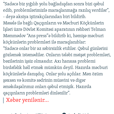
“Sadəcə biz yığılıb yolu bağladıqdan sonra bizi qəbul
edib, problemlərimizlə maraqlanmağa razılıq verdilər”,
- deyə aksiya iştirakçılarından biri bildirib.
Məsələ ilə bağlı Qaçqınların və Məcburi Köçkünlərin
İşləri üzrə Dövlət Komitəsi aparatının rəhbəri Telman
Məmmədov “Ans press”ə bildirib ki, həmişə məcburi
köçkünlərin problemləri ilə maraqlanıblar:
“Sadəcə onlar bir az səbirsizlik etdilər. Qəbul günlərini
gözləmək istəmədilər. Onların tələbi məişət problemləri,
bəzilərinin işsiz olmasıdır. Axı hansısa problemi
birdəfəlik həll etmək mümkün deyil. Hazırda məcburi
köçkünlərlə danışdıq. Onlar yolu açdılar. Mən özüm
şəxsən və komitə sədrinin müavini və digər
əməkdaşalrımız onları qəbul etmişik. Hazırda
qaçqınların problemləri dinlənilir”.
Xəbər yenilənir...