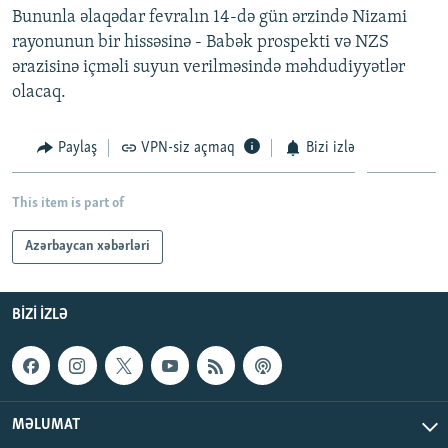
Bununla əlaqədar fevralın 14-də gün ərzində Nizami
İNFOQRAFIKA
AZƏRBAYCAN ƏDƏBIYYATI KITABXANASI
MISSIYAMIZ
BIZI IZLƏ
rayonunun bir hissəsinə - Babək prospekti və NZS
KARIKATURA
İSLAM VƏ DEMOKRATIYA
PEŞƏ ETIKASI VƏ JURNALISTIKA STANDARTLARIMIZ
ərazisinə içməli suyun verilməsində məhdudiyyətlər
olacaq.
İZ - MƏDƏNIYYƏT PROQRAMI
MATERIALLARIMIZDAN ISTIFADƏ
AZADLIQRADIOSU MOBIL TELEFONUNUZDA
RFE/RL-in bütün saytları
Paylaş
VPN-siz açmaq
Bizi izlə
BIZIMLƏ ƏLAQƏ
XƏBƏR BÜLLETENLƏRIMIZ
This item is part of
Azərbaycan xəbərləri
BIZI IZLƏ
MƏLUMAT