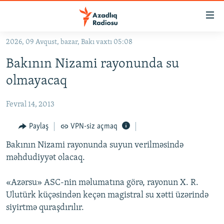
Keçid
linkləri
Əsas
2026, 09 Avqust, bazar, Bakı vaxtı 05:08
məzmuna
GÜNDƏM
Bakının Nizami rayonunda su
qayıt
#İZAHLA
Əsas
olmayacaq
KORRUPSIOMETR
naviqasiyaya
qayıt
Fevral 14, 2013
#ƏSLINDƏ
Axtarışa
FƏRQƏ BAX
Paylaş
VPN-siz açmaq
keç
QANUNI DOĞRU
Bakının Nizami rayonunda suyun verilməsində
məhdudiyyət olacaq.
ARAŞDIRMA
MULTIMEDIA
«Azərsu» ASC-nin məlumatına görə, rayonun X. R.
Ulutürk küçəsindən keçən magistral su xətti üzərində
RADIO ARXIV
VIDEO
siyirtmə quraşdırılır.
HAQQIMIZDA
FOTOQALEREYA
OXU ZALI