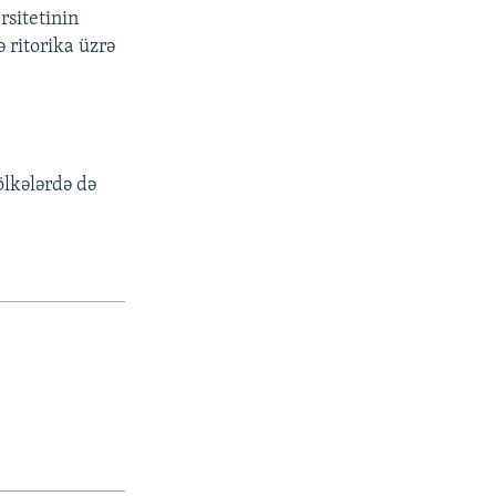
sitetinin
 ritorika üzrə
ölkələrdə də