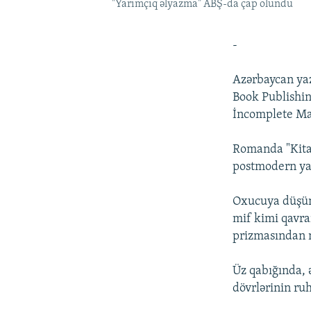
"Yarımçıq əlyazma" ABŞ-da çap olundu
-
Azərbaycan ya
Book Publishi
İncomplete Ma
Romanda "Kita
postmodern ya
Oxucuya düşünm
mif kimi qavra
prizmasından n
Üz qabığında, 
dövrlərinin ruh