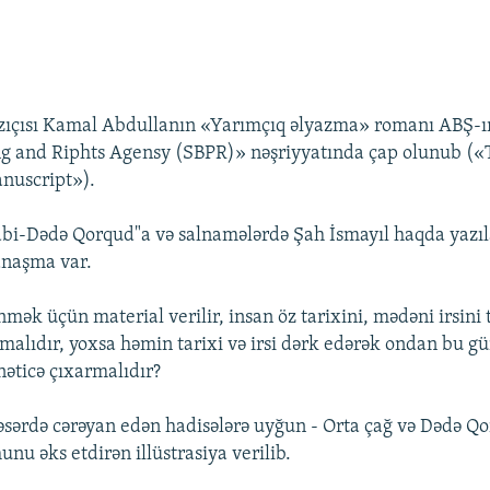
zıçısı Kamal Abdullanın «Yarımçıq əlyazma» romanı ABŞ-ı
ng and Riphts Agensy (SBPR)» nəşriyyatında çap olunub («
nuscript»).
bi-Dədə Qorqud"a və salnamələrdə Şah İsmayıl haqda yazıl
naşma var.
ək üçün material verilir, insan öz tarixini, mədəni irsin
malıdır, yoxsa həmin tarixi və irsi dərk edərək ondan bu g
əticə çıxarmalıdır?
əsərdə cərəyan edən hadisələrə uyğun - Orta çağ və Dədə Q
unu əks etdirən illüstrasiya verilib.