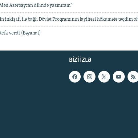
"Mən Azərbaycan dilində yazmıram"
in inkişafı ilə bağlı Dövlət Proqramının layihəsi hökumətə təqdim o
tefa verdi (Bəyanat)
BIZI IZLƏ