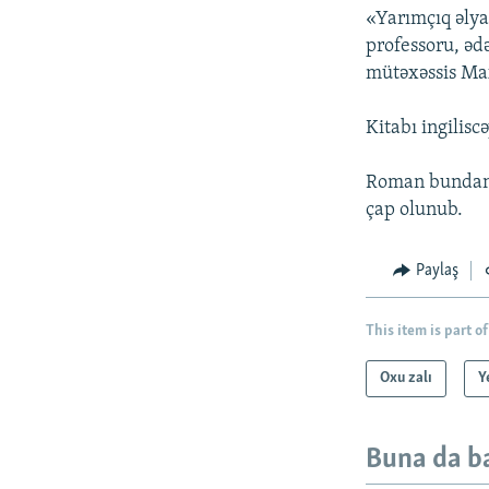
«Yarımçıq əly
professoru, ədə
mütəxəssis Max
Kitabı ingilis
Roman bundan ə
çap olunub.
Paylaş
This item is part of
Oxu zalı
Y
Buna da b