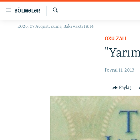
Keçid
BÖLMƏLƏR
linkləri
Axtar
Əsas
2026, 07 Avqust, cümə, Bakı vaxtı 18:14
GÜNDƏM
məzmuna
OXU ZALI
#İZAHLA
qayıt
Əsas
"Yarım
KORRUPSIOMETR
naviqasiyaya
#ƏSLINDƏ
qayıt
Fevral 11, 2013
Axtarışa
FƏRQƏ BAX
keç
QANUNI DOĞRU
Paylaş
ARAŞDIRMA
MULTIMEDIA
RADIO ARXIV
VIDEO
HAQQIMIZDA
FOTOQALEREYA
OXU ZALI