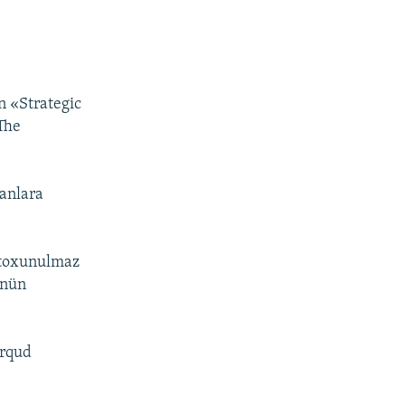
n «Strategic
The
anlara
i toxunulmaz
ünün
orqud