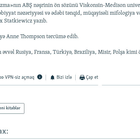
azma»nın ABŞ nəşrinin ön sözünü Viskonsin-Medison univer
biyyat nəzəriyyəsi və ədəbi tənqid, müqayisəli mifologiya və
 Statkiewicz yazıb.
cəyə Anne Thompson tərcümə edib.
vvəl Rusiya, Fransa, Türkiyə, Braziliya, Misir, Polşa kimi 
VPN-siz açmaq
Bizi izlə
Çap et
eni kitablar
ax: