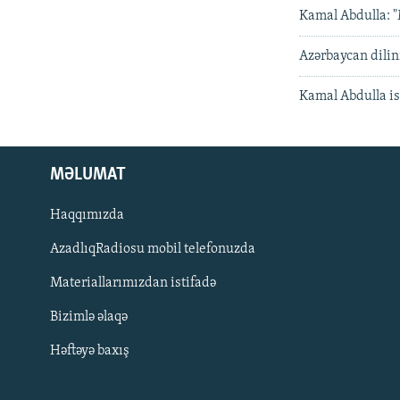
Kamal Abdulla: 
Azərbaycan dilin
Kamal Abdulla is
MƏLUMAT
Haqqımızda
AzadlıqRadiosu mobil telefonuzda
Materiallarımızdan istifadə
BIZI IZLƏ
Bizimlə əlaqə
Həftəyə baxış
RFE/RL-in bütün saytları