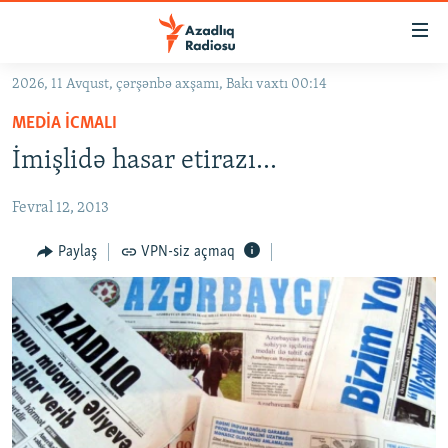
Keçid
linkləri
Əsas
2026, 11 Avqust, çərşənbə axşamı, Bakı vaxtı 00:14
məzmuna
GÜNDƏM
MEDIA ICMALI
qayıt
#İZAHLA
Əsas
İmişlidə hasar etirazı...
KORRUPSIOMETR
naviqasiyaya
qayıt
Fevral 12, 2013
#ƏSLINDƏ
Axtarışa
FƏRQƏ BAX
Paylaş
VPN-siz açmaq
keç
QANUNI DOĞRU
ARAŞDIRMA
MULTIMEDIA
RADIO ARXIV
VIDEO
HAQQIMIZDA
FOTOQALEREYA
OXU ZALI