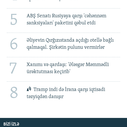
5
ABŞ Senatı Rusiyaya qarşı 'cəhənnəm
sanksiyaları' paketini qəbul etdi
6
Əliyevin Qırğızıstanda açdığı otellə bağlı
qalmaqal. Şirkətin pulunu vermirlər
7
Xanımı və qardaşı: 'Ələsgər Məmmədli
ürəktutması keçirib'
8
Tramp indi də İrana qarşı iqtisadi
təzyiqdən danışır
BIZI IZLƏ