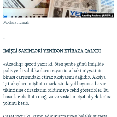
İNFOQRAFIKA
AZƏRBAYCAN ƏDƏBIYYATI KITABXANASI
MISSIYAMIZ
BIZI IZLƏ
KARIKATURA
İSLAM VƏ DEMOKRATIYA
PEŞƏ ETIKASI VƏ JURNALISTIKA STANDARTLARIMIZ
Mətbuat icmalı
İZ - MƏDƏNIYYƏT PROQRAMI
MATERIALLARIMIZDAN ISTIFADƏ
AZADLIQRADIOSU MOBIL TELEFONUNUZDA
RFE/RL-in bütün saytları
-
BIZIMLƏ ƏLAQƏ
İMİŞLİ SAKİNLƏRİ YENİDƏN ETİRAZA QALXDI
XƏBƏR BÜLLETENLƏRIMIZ
«Azadlıq»
qəzeti yazır ki, ötən şənbə günü İmişlidə
polis yerli sahibkarların rayon icra hakimiyyətinin
binası qarşısındakı etiraz aksiyasını dağıdıb. Aksiya
iştirakçıları İmişlinin mərkəzində yol boyunca hasar
tikintisinə etirazlarını bildirməyə cəhd göstəriblər. Bu
hasarlar əhalinin mağaza və sosial-məişət obyektlərinə
yolunu kəsib.
Qəzet yazır ki, rayon administrasiyası hələlik güzəştə