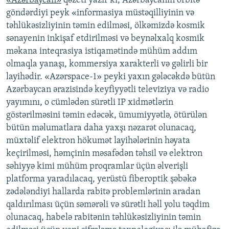
«Azərbaycan»
qəzeti yazır ki, Azərbaycanın orbitə
göndərdiyi peyk «informasiya müstəqilliyinin və
təhlükəsizliyinin təmin edilməsi, ölkəmizdə kosmik
sənayenin inkişaf etdirilməsi və beynəlxalq kosmik
məkana inteqrasiya istiqamətində mühüm addım
olmaqla yanaşı, kommersiya xarakterli və gəlirli bir
layihədir. «Azərspace-1» peyki yaxın gələcəkdə bütün
Azərbaycan ərazisində keyfiyyətli televiziya və radio
yayımını, o cümlədən sürətli IP xidmətlərin
göstərilməsini təmin edəcək, ümumiyyətlə, ötürülən
bütün məlumatlara daha yaxşı nəzarət olunacaq,
müxtəlif elektron hökumət layihələrinin həyata
keçirilməsi, həmçinin məsafədən təhsil və elektron
səhiyyə kimi mühüm proqramlar üçün əlverişli
platforma yaradılacaq, yerüstü fiberoptik şəbəkə
zədələndiyi hallarda rabitə problemlərinin aradan
qaldırılması üçün səmərəli və sürətli həll yolu təqdim
olunacaq, habelə rabitənin təhlükəsizliyinin təmin