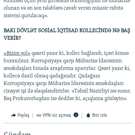
edilməsi üçün yeni şifrələmə texnologiyası ilə mühafizə
olunan və ən son tələblərə cavab verən müasir rabitə
sistemi qurulacaq».
BAKI DÖVLƏT SOSİAL İQTİSAD KOLLECİNDƏ NƏ BAŞ
VERİR?
«Bizim yol»
qəzeti yazır ki, kollec bağlanıb, içəri kimsə
buraxılmır. Korrupsiyaya qarşı Mübarizə İdarəsinin
əməkdaşları binada araşdırma aparırlar. Qəzet yazır ki,
kollecə daxil olmaq qadağandır. Qadağanı
Korrupsiyaya qarşı Mübarizə İdarəsinin əməkdaşları
cinayət işi ilə əlaqələndirirlər. «Təhsil Nazirliyi isə susur.
Baş Prokurorluqdan isə dedilər ki, açıqlama gözləyin».
Paylaş
VPN-siz açmaq
Bizi izlə