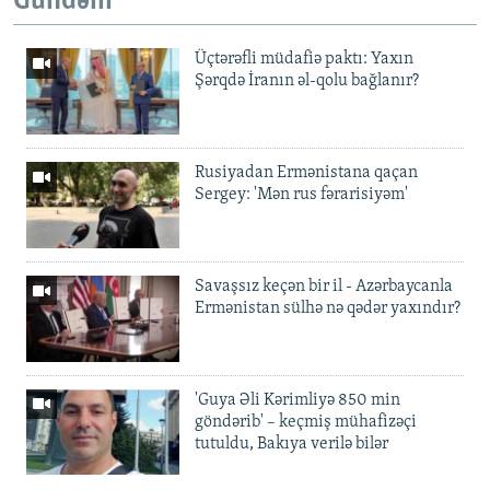
Gündəm
Üçtərəfli müdafiə paktı: Yaxın
Şərqdə İranın əl-qolu bağlanır?
Rusiyadan Ermənistana qaçan
Sergey: 'Mən rus fərarisiyəm'
Savaşsız keçən bir il - Azərbaycanla
Ermənistan sülhə nə qədər yaxındır?
'Guya Əli Kərimliyə 850 min
göndərib' – keçmiş mühafizəçi
tutuldu, Bakıya verilə bilər