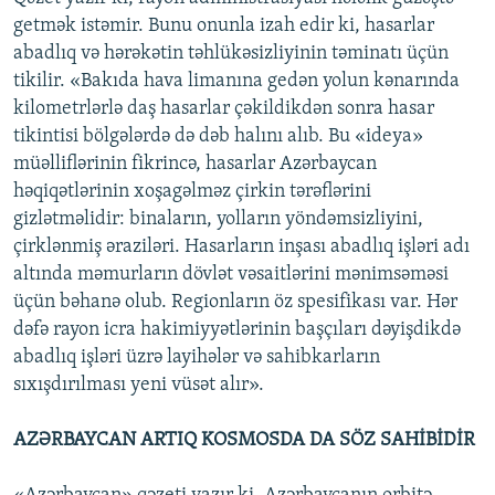
getmək istəmir. Bunu onunla izah edir ki, hasarlar
abadlıq və hərəkətin təhlükəsizliyinin təminatı üçün
tikilir. «Bakıda hava limanına gedən yolun kənarında
kilometrlərlə daş hasarlar çəkildikdən sonra hasar
tikintisi bölgələrdə də dəb halını alıb. Bu «ideya»
müəlliflərinin fikrincə, hasarlar Azərbaycan
həqiqətlərinin xoşagəlməz çirkin tərəflərini
gizlətməlidir: binaların, yolların yöndəmsizliyini,
çirklənmiş əraziləri. Hasarların inşası abadlıq işləri adı
altında məmurların dövlət vəsaitlərini mənimsəməsi
üçün bəhanə olub. Regionların öz spesifikası var. Hər
dəfə rayon icra hakimiyyətlərinin başçıları dəyişdikdə
abadlıq işləri üzrə layihələr və sahibkarların
sıxışdırılması yeni vüsət alır».
AZƏRBAYCAN ARTIQ KOSMOSDA DA SÖZ SAHİBİDİR