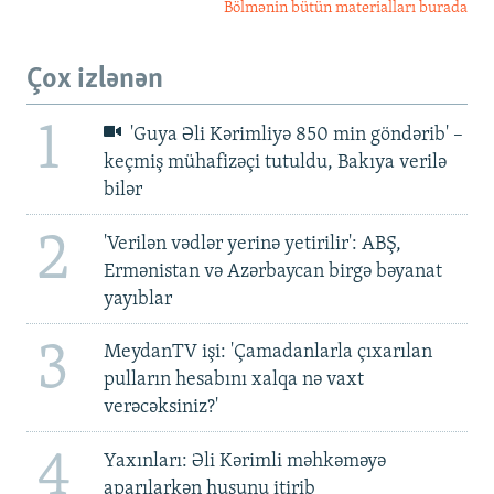
Bölmənin bütün materialları burada
Çox izlənən
1
'Guya Əli Kərimliyə 850 min göndərib' –
keçmiş mühafizəçi tutuldu, Bakıya verilə
bilər
2
'Verilən vədlər yerinə yetirilir': ABŞ,
Ermənistan və Azərbaycan birgə bəyanat
yayıblar
3
MeydanTV işi: 'Çamadanlarla çıxarılan
pulların hesabını xalqa nə vaxt
verəcəksiniz?'
4
Yaxınları: Əli Kərimli məhkəməyə
aparılarkən huşunu itirib