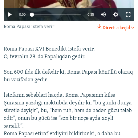
İNFOQRAFIKA
AZƏRBAYCAN ƏDƏBIYYATI KITABXANASI
MISSIYAMIZ
BIZI IZLƏ
0:00
0:35
KARIKATURA
İSLAM VƏ DEMOKRATIYA
PEŞƏ ETIKASI VƏ JURNALISTIKA STANDARTLARIMIZ
Roma Papası istefa verir
İZ - MƏDƏNIYYƏT PROQRAMI
MATERIALLARIMIZDAN ISTIFADƏ
Direct-ə keçid
AZADLIQRADIOSU MOBIL TELEFONUNUZDA
RFE/RL-in bütün saytları
Roma Papası XVI Benedikt istefa verir.
BIZIMLƏ ƏLAQƏ
O, fevralın 28-də Papalıqdan gedir.
XƏBƏR BÜLLETENLƏRIMIZ
Son 600 ildə ilk dəfədir ki, Roma Papası könüllü olaraq
bu vəzifədən gedir.
İstefanın səbəbləri haqda, Roma Papasının kilsə
Şurasına yazdığı məktubda deyilir ki, “bu günki dünya
sürətlə dəyişir”, bu, “həm ruh, həm də bədən gücü tələb
edir”, onun bu gücü isə “son bir neçə ayda xeyli
sarsılıb”.
Roma Papası etiraf etdiyini bildiriur ki, o daha bu