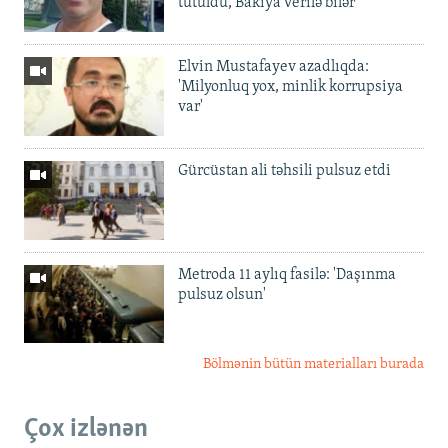
tutuldu, Bakıya verilə bilər
Elvin Mustafayev azadlıqda:
'Milyonluq yox, minlik korrupsiya
var'
Gürcüstan ali təhsili pulsuz etdi
Metroda 11 aylıq fasilə: 'Daşınma
pulsuz olsun'
Bölmənin bütün materialları burada
Çox izlənən