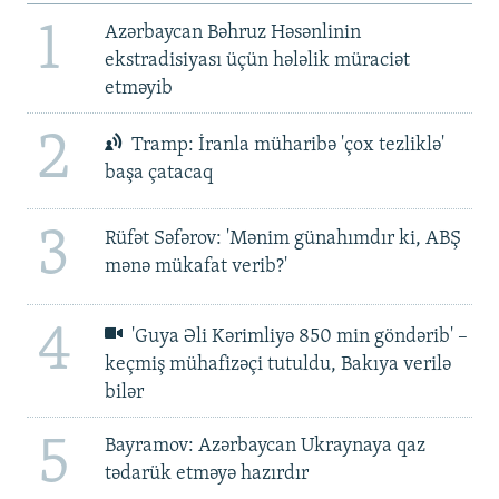
1
Azərbaycan Bəhruz Həsənlinin
ekstradisiyası üçün hələlik müraciət
etməyib
2
Tramp: İranla müharibə 'çox tezliklə'
başa çatacaq
3
Rüfət Səfərov: 'Mənim günahımdır ki, ABŞ
mənə mükafat verib?'
4
'Guya Əli Kərimliyə 850 min göndərib' –
keçmiş mühafizəçi tutuldu, Bakıya verilə
bilər
5
Bayramov: Azərbaycan Ukraynaya qaz
tədarük etməyə hazırdır