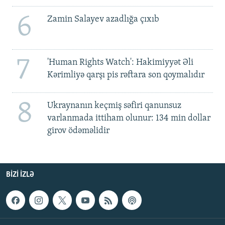
6
Zamin Salayev azadlığa çıxıb
7
'Human Rights Watch': Hakimiyyət Əli
Kərimliyə qarşı pis rəftara son qoymalıdır
8
Ukraynanın keçmiş səfiri qanunsuz
varlanmada ittiham olunur: 134 min dollar
girov ödəməlidir
BIZI IZLƏ