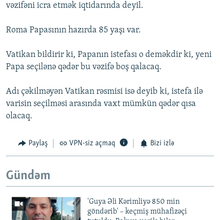
vəzifəni icra etmək iqtidarında deyil.
Roma Papasının hazırda 85 yaşı var.
Vatikan bildirir ki, Papanın istefası o deməkdir ki, yeni
Papa seçilənə qədər bu vəzifə boş qalacaq.
Adı çəkilməyən Vatikan rəsmisi isə deyib ki, istefa ilə
varisin seçilməsi arasında vaxt mümkün qədər qısa
olacaq.
Paylaş
VPN-siz açmaq
Bizi izlə
Gündəm
'Guya Əli Kərimliyə 850 min
göndərib' – keçmiş mühafizəçi