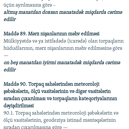
üçün ayrılmasına görə –
altmış manatdan doxsan manatadək miqdarda cərimə
edilir
Maddə 89. Mərz nişanlarının məhv edilməsi
Mülkiyyətdə və ya istifadədə (icarədə) olan torpaqların
hüdudlarının, mərz nişanlarının məhv edilməsinə görə
—
on beş manatdan iyirmi manatadək miqdarda cərimə
edilir
Maddə 90. Torpaq sahələrindən meteoroloji
şəbəkələrin, ölçü vasitələrinin və digər vasitələrin
sıradan çıxarılması və torpaqların kateqoriyalarının
dəyişdirilməsi
90.1. Torpaq sahələrindən meteoroloji şəbəkələrin və
ölçü vasitələrinin, geodeziya istinad məntəqələrinin
sıradan çıxarılmasına görə —