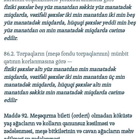
fiziki şəxslər beş yüz manatdan səkkiz yüz manatadək
miqdarda, vəzifəli şəxslər iki min manatdan iki min beş
yüz manatadək miqdarda, hüquqi şəxslər yeddi min beş
yüz manatdan on min manatadək miqdarda cərimə
edilir.
86.2. Torpaqların (meşə fondu torpaqlarının) münbit
qatının korlanmasına görə —
fiziki şəxslər altı yüz manatdan min manatadək
miqdarda, vəzifəli şəxslər iki min manatdan üç min
manatadək miqdarda, hüquqi şəxslər altı min
manatdan səkkiz min manatadək miqdarda cərimə
edilir
Maddə 92. Meşəqırma bileti (orderi) olmadan köküstə
yaş ağacların və kolların qanunsuz kəsilməsi və
zədələnməsi, meşə bitkilərinin və cavan ağacların məhv