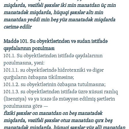
miqdarda, vəzifəli şəxslər iki min manatdan üç min
manatadək miqdarda, hüquqi şəxslər altı min
manatdan yeddi min beş yüz manatadək miqdarda
cərimə edilir
Maddə 101. Su obyektlərindən və sudan istifadə
qaydalarının pozulması
101.1. Su obyektlərindən istifadə qaydalarının
pozulmasına, yəni:
101.1.1. su obyektlərində hidrotexniki və digər
qurğuların özbaşına tikilməsinə;
101.1.2. su obyektlərinin özbaşına tutulmasına;
101.1.3. su obyektlərindən istifadə üzrə xüsusi razılıq
(lisenziya) və ya icazə ilə müəyyən edilmiş şərtlərin
pozulmasına görə —
fiziki şəxslər on manatdan on beş manatadək
miqdarda, vəzifəli şəxslər otuz manatdan qırx beş
manatadək miqdarda, hüquqi şəxslər yüz əlli manatdan