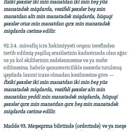
fiziki şəxslər iki min manatdan iki min beş yüz
manatadək miqdarda, vəzifəli şəxslər beş min
manatdan altı min manatadək miqdarda, hüquqi
şəxslər otuz min manatdan qırx min manatadək
miqdarda cərimə edilir.
92.3.4. müvafiq icra hakimiyyəti orqanı tərəfindən
tərtib edilmiş yaşıllıq ərazilərinin kadastrında olan ağac
və ya kol əkililərinin zədələnməsinə və ya məhv
edilməsinə, habelə qanunvericiliklə nəzərdə tutulmuş
qaydada lazımi icazə olmadan kəsilməsinə görə —
fiziki şəxslər iki min manatdan iki min beş yüz
manatadək miqdarda, vəzifəli şəxslər altı min
manatdan yeddi min manatadək miqdarda, hüquqi
şəxslər qırx min manatdan qırx beş min manatadək
miqdarda cərimə edilir.
Maddə 93. Meşəqırma biletində (orderində) və ya meşə