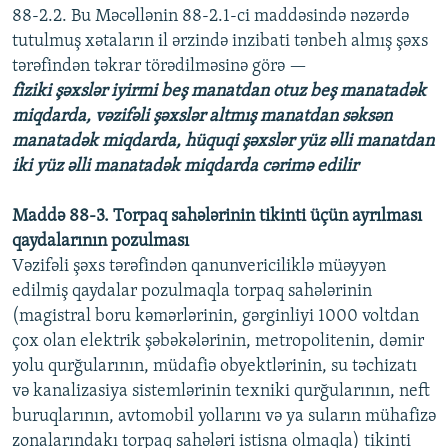
88-2.2. Bu Məcəllənin 88-2.1-ci maddəsində nəzərdə
tutulmuş xətaların il ərzində inzibati tənbeh almış şəxs
tərəfindən təkrar törədilməsinə görə —
fiziki şəxslər iyirmi beş manatdan otuz beş manatadək
miqdarda, vəzifəli şəxslər altmış manatdan səksən
manatadək miqdarda, hüquqi şəxslər yüz əlli manatdan
iki yüz əlli manatadək miqdarda cərimə edilir
Maddə 88-3. Torpaq sahələrinin tikinti üçün ayrılması
qaydalarının pozulması
Vəzifəli şəxs tərəfindən qanunvericiliklə müəyyən
edilmiş qaydalar pozulmaqla torpaq sahələrinin
(magistral boru kəmərlərinin, gərginliyi 1000 voltdan
çox olan elektrik şəbəkələrinin, metropolitenin, dəmir
yolu qurğularının, müdafiə obyektlərinin, su təchizatı
və kanalizasiya sistemlərinin texniki qurğularının, neft
buruqlarının, avtomobil yollarını və ya suların mühafizə
zonalarındakı torpaq sahələri istisna olmaqla) tikinti