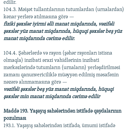
edilir.
104.3. Məişət tullantılarının tutumlardan (urnalardan)
kənar yerlərə atılmasına görə —
fiziki şəxslər iyirmi əlli manat miqdarında, vəzifəli
şəxslər yüz manat miqdarında, hüquqi şəxslər beş yüz
manat miqdarında cərimə edilir.
104.4. Şəhərlərdə və rayon (şəhər rayonları istisna
olmaqla) inzibati ərazi vahidlərinin inzibati
mərkəzlərində tutumların (urnaların) yerləşdirilməsi
zamanı qanunvericiliklə müəyyən edilmiş məsafənin
nəzərə alınmamasına görə —
vəzifəli şəxslər beş yüz manat miqdarında, hüquqi
şəxslər min manat miqdarında cərimə edilir
Maddə 193. Yaşayış sahələrindən istifadə qaydalarının
pozulması
193.1. Yaşayış sahələrindən istifadə, ümumi istifadə