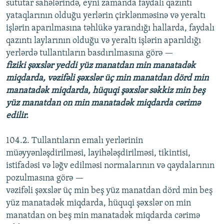
sututar sahələrində, eyni zamanda faydalı qazıntı
yataqlarının olduğu yerlərin çirklənməsinə və yeraltı
işlərin aparılmasına təhlükə yarandığı hallarda, faydalı
qazıntı laylarının olduğu və yeraltı işlərin aparıldığı
yerlərdə tullantıların basdırılmasına görə —
fiziki şəxslər yeddi yüz manatdan min manatadək
miqdarda, vəzifəli şəxslər üç min manatdan dörd min
manatadək miqdarda, hüquqi şəxslər səkkiz min beş
yüz manatdan on min manatadək miqdarda cərimə
edilir.
104.2. Tullantıların emalı yerlərinin
müəyyənləşdirilməsi, layihələşdirilməsi, tikintisi,
istifadəsi və ləğv edilməsi normalarının və qaydalarının
pozulmasına görə —
vəzifəli şəxslər üç min beş yüz manatdan dörd min beş
yüz manatadək miqdarda, hüquqi şəxslər on min
manatdan on beş min manatadək miqdarda cərimə