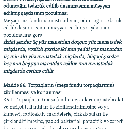
oduncağın tədarük edilib daşınmasının müəyyən
edilmiş qaydasının pozulması
Meşəqırma fondundan istifadənin, oduncağın tədarük
edilib daşınmasının müəyyən edilmiş qaydasının
pozulmasına görə —
fiziki şəxslər üç yüz manatdan doqquz yüz manatadək
miqdarda, vəzifəli şəxslər iki min yeddi yüz manatdan
üç min altı yüz manatadək miqdarda, hüquqi şəxslər
beş min beş yüz manatdan səkkiz min manatadək
miqdarda cərimə edilir
Maddə 86. Torpaqların (meşə fondu torpaqlarının)
zibillənməsi və korlanması
86.1. Torpaqların (meşə fondu torpaqlarının) istehsalat
və məişət tullantıları ilə zibilləndirilməsinə və ya
kimyəvi, radioaktiv maddələrlə, çirkab suları ilə
çirkləndirilməsinə, yaxud bakterial-parazitik və zərərli
karantin orqanizmlərlə yoluxdurulmasına görə —