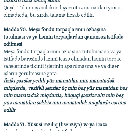
inzibati həbs tətbiq edilir.
Qeyd: Talanmış əmlakın dəyəri otuz manatdan yuxarı
olmadıqda, bu xırda talama hesab edilir.
Maddə 70. Meşə fondu torpaqlarının özbaşına
tutulması və ya həmin torpaqlardan qanunsuz istifadə
edilməsi
Meşə fondu torpaqlarının özbaşına tutulmasına və ya
istifadə barəsində lazımi icazə olmadan həmin torpaq
sahələrində tikinti işlərinin aparılmasına və ya digər
işlərin görülməsinə görə —
fiziki şəxslər yeddi yüz manatdan min manatadək
miqdarda, vəzifəli şəxslər üç min beş yüz manatdan beş
min manatadək miqdarda, hüquqi şəxslər altı min beş
yüz manatdan səkkiz min manatadək miqdarda cərimə
edilir
Maddə 71. Xüsusi razılıq (lisenziya) və ya icazə