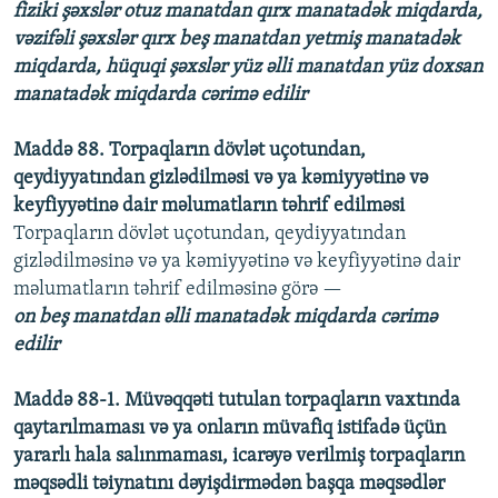
fiziki şəxslər otuz manatdan qırx manatadək miqdarda,
vəzifəli şəxslər qırx beş manatdan yetmiş manatadək
miqdarda, hüquqi şəxslər yüz əlli manatdan yüz doxsan
manatadək miqdarda cərimə edilir
Maddə 88. Torpaqların dövlət uçotundan,
qeydiyyatından gizlədilməsi və ya kəmiyyətinə və
keyfiyyətinə dair məlumatların təhrif edilməsi
Torpaqların dövlət uçotundan, qeydiyyatından
gizlədilməsinə və ya kəmiyyətinə və keyfiyyətinə dair
məlumatların təhrif edilməsinə görə —
on beş manatdan əlli manatadək miqdarda cərimə
edilir
Maddə 88-1. Müvəqqəti tutulan torpaqların vaxtında
qaytarılmaması və ya onların müvafiq istifadə üçün
yararlı hala salınmaması, icarəyə verilmiş torpaqların
məqsədli təiynatını dəyişdirmədən başqa məqsədlər