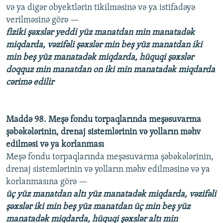
və ya digər obyektlərin tikilməsinə və ya istifadəyə
verilməsinə görə —
fiziki şəxslər yeddi yüz manatdan min manatadək
miqdarda, vəzifəli şəxslər min beş yüz manatdan iki
min beş yüz manatadək miqdarda, hüquqi şəxslər
doqquz min manatdan on iki min manatadək miqdarda
cərimə edilir
Maddə 98. Meşə fondu torpaqlarında meşəsuvarma
şəbəkələrinin, drenaj sistemlərinin və yolların məhv
edilməsi və ya korlanması
Meşə fondu torpaqlarında meşəsuvarma şəbəkələrinin,
drenaj sistemlərinin və yolların məhv edilməsinə və ya
korlanmasına görə —
üç yüz manatdan altı yüz manatadək miqdarda, vəzifəli
şəxslər iki min beş yüz manatdan üç min beş yüz
manatadək miqdarda, hüquqi şəxslər altı min