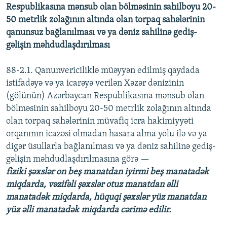
Respublikasına mənsub olan bölməsinin sahilboyu 20-
50 metrlik zolağının altında olan torpaq sahələrinin
qanunsuz bağlanılması və ya dəniz sahilinə gediş-
gəlişin məhdudlaşdırılması
88-2.1. Qanunvericiliklə müəyyən edilmiş qaydada
istifadəyə və ya icarəyə verilən Xəzər dənizinin
(gölünün) Azərbaycan Respublikasına mənsub olan
bölməsinin sahilboyu 20-50 metrlik zolağının altında
olan torpaq sahələrinin müvafiq icra hakimiyyəti
orqanının icazəsi olmadan hasara alma yolu ilə və ya
digər üsullarla bağlanılması və ya dəniz sahilinə gediş-
gəlişin məhdudlaşdırılmasına görə —
fiziki şəxslər on beş manatdan iyirmi beş manatadək
miqdarda, vəzifəli şəxslər otuz manatdan əlli
manatadək miqdarda, hüquqi şəxslər yüz manatdan
yüz əlli manatadək miqdarda cərimə edilir.