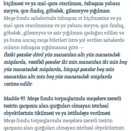
biçilməsi və ya mal-qara otarılması, özbaşına yabanı
meyvə, qoz-fındıq, göbələk, giləmeyvə yığılması
Meşə fondu sahələrində özbaşına ot biçilməsinə və ya
mal-qara otarılmasına və ya yabanı meyvə, qoz-fındıq,
göbələk, giləmeyvə və sair yığılması qadağan edilən və
ya buna ancaq meşə biletləri üzrə yol verilən sahələrdə
onların özbaşına yığılmasına görə —
fiziki şəxslər dörd yüz manatdan altı yüz manatadək
miqdarda, vəzifəli şəxslər iki min manatdan iki min beş
yüz manatadək miqdarda, hüquqi şəxslər beş min
manatdan altı min beş yüz manatadək miqdarda
cərimə edilir
Maddə 97. Meşə fondu torpaqlarında meşələrə zərərli
təsirin qarşısını alan qurğuları olmayan istehsal
obyektlərinin tikilməsi və ya istifadəyə verilməsi
Meşə fondu torpaqlarında meşələrə zərərli təsirin
qarşısını alan qurğuları olmayan istehsal obyektlərinin