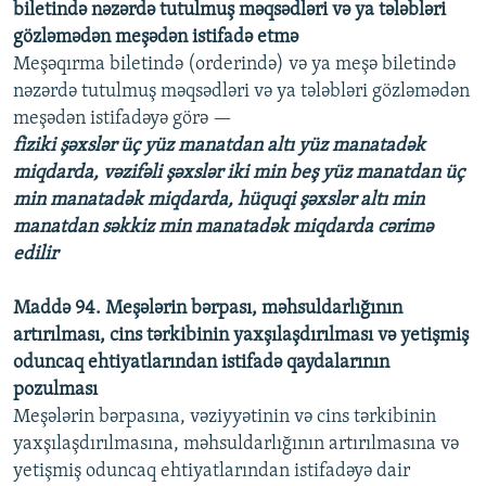
biletində nəzərdə tutulmuş məqsədləri və ya tələbləri
gözləmədən meşədən istifadə etmə
Meşəqırma biletində (orderində) və ya meşə biletində
nəzərdə tutulmuş məqsədləri və ya tələbləri gözləmədən
meşədən istifadəyə görə —
fiziki şəxslər üç yüz manatdan altı yüz manatadək
miqdarda, vəzifəli şəxslər iki min beş yüz manatdan üç
min manatadək miqdarda, hüquqi şəxslər altı min
manatdan səkkiz min manatadək miqdarda cərimə
edilir
Maddə 94. Meşələrin bərpası, məhsuldarlığının
artırılması, cins tərkibinin yaxşılaşdırılması və yetişmiş
oduncaq ehtiyatlarından istifadə qaydalarının
pozulması
Meşələrin bərpasına, vəziyyətinin və cins tərkibinin
yaxşılaşdırılmasına, məhsuldarlığının artırılmasına və
yetişmiş oduncaq ehtiyatlarından istifadəyə dair