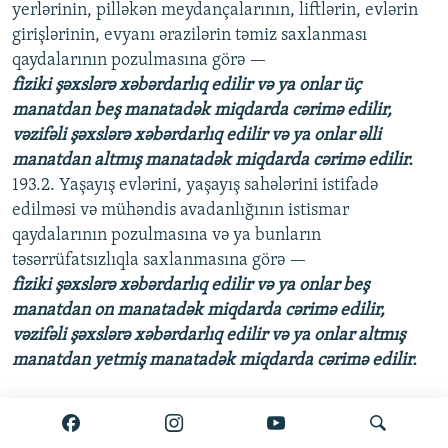
yerlərinin, pilləkən meydançalarının, liftlərin, evlərin
girişlərinin, evyanı ərazilərin təmiz saxlanması
qaydalarının pozulmasına görə —
fiziki şəxslərə xəbərdarlıq edilir və ya onlar üç
manatdan beş manatadək miqdarda cərimə edilir,
vəzifəli şəxslərə xəbərdarlıq edilir və ya onlar əlli
manatdan altmış manatadək miqdarda cərimə edilir.
193.2. Yaşayış evlərini, yaşayış sahələrini istifadə
edilməsi və mühəndis avadanlığının istismar
qaydalarının pozulmasına və ya bunların
təsərrüfatsızlıqla saxlanmasına görə —
fiziki şəxslərə xəbərdarlıq edilir və ya onlar beş
manatdan on manatadək miqdarda cərimə edilir,
vəzifəli şəxslərə xəbərdarlıq edilir və ya onlar altmış
manatdan yetmiş manatadək miqdarda cərimə edilir.
193.3. Yaşayış evlərinin və yaşayış sahələrinin özbaşına
yenidən düzəldilməsinə, onlardan başqa məqsədlər