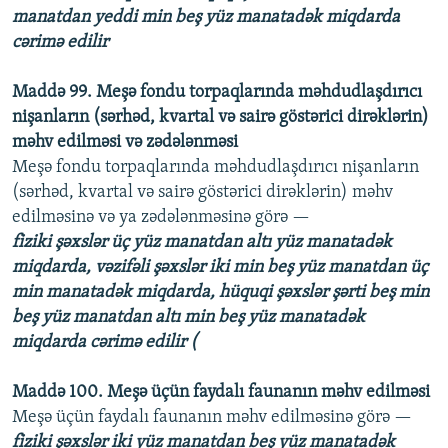
manatdan yeddi min beş yüz manatadək miqdarda
cərimə edilir
Maddə 99. Meşə fondu torpaqlarında məhdudlaşdırıcı
nişanların (sərhəd, kvartal və sairə göstərici dirəklərin)
məhv edilməsi və zədələnməsi
Meşə fondu torpaqlarında məhdudlaşdırıcı nişanların
(sərhəd, kvartal və sairə göstərici dirəklərin) məhv
edilməsinə və ya zədələnməsinə görə —
fiziki şəxslər üç yüz manatdan altı yüz manatadək
miqdarda, vəzifəli şəxslər iki min beş yüz manatdan üç
min manatadək miqdarda, hüquqi şəxslər şərti beş min
beş yüz manatdan altı min beş yüz manatadək
miqdarda cərimə edilir (
Maddə 100. Meşə üçün faydalı faunanın məhv edilməsi
Meşə üçün faydalı faunanın məhv edilməsinə görə —
fiziki şəxslər iki yüz manatdan beş yüz manatadək