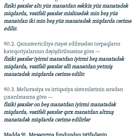
fiziki şəxslər altı yüz manatdan səkkiz yüz manatadək
miqdarda, vəzifəli şəxslər mislinədək min beş yüz
manatdan iki min beş yüz manatadək miqdarda cərimə
edilir.
90.2. Qanunvericiliyə riayət edilmədən torpaqların
kateqoriyalarının dəyişdirilməsinə görə —
fiziki şəxslər iyirmi manatdan iyirmi beş manatadək
miqdarda, vəzifəli şəxslər əlli manatdan yetmiş
manatadək miqdarda cərimə edilir.
90.3. Meliorasiya və irriqasiya sistemlərinin sıradan
çıxarılmasına görə —
fiziki şəxslər on beş manatdan iyirmi manatadək
miqdarda, vəzifəli şəxslər qırx manatdan altmış
manatadək miqdarda cərimə edilirlər
Maddə 91. Meşəqırma fondundan istifadənin,