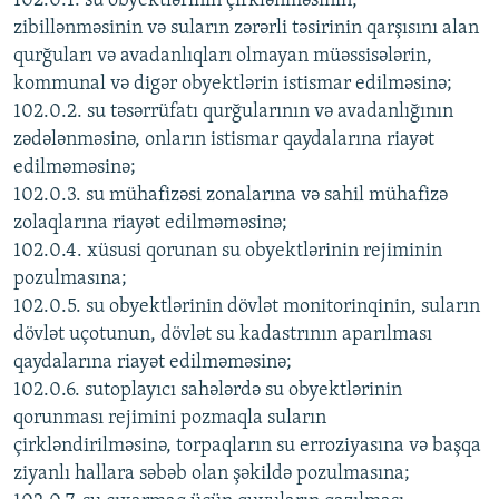
102.0.1. su obyektlərinin çirklənməsinin,
zibillənməsinin və suların zərərli təsirinin qarşısını alan
qurğuları və avadanlıqları olmayan müəssisələrin,
kommunal və digər obyektlərin istismar edilməsinə;
102.0.2. su təsərrüfatı qurğularının və avadanlığının
zədələnməsinə, onların istismar qaydalarına riayət
edilməməsinə;
102.0.3. su mühafizəsi zonalarına və sahil mühafizə
zolaqlarına riayət edilməməsinə;
102.0.4. xüsusi qorunan su obyektlərinin rejiminin
pozulmasına;
102.0.5. su obyektlərinin dövlət monitorinqinin, suların
dövlət uçotunun, dövlət su kadastrının aparılması
qaydalarına riayət edilməməsinə;
102.0.6. sutoplayıcı sahələrdə su obyektlərinin
qorunması rejimini pozmaqla suların
çirkləndirilməsinə, torpaqların su erroziyasına və başqa
ziyanlı hallara səbəb olan şəkildə pozulmasına;