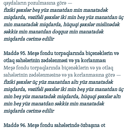
qaydaların pozulmasına görə —
fiziki şəxslər beş yüz manatdan min manatadək
miqdarda, vəzifəli şəxslər iki min beş yüz manatdan üç
min manatadək miqdarda, hüquqi şəxslər mislinədək
səkkiz min manatdan doqquz min manatadək
miqdarda cərimə edilir
Maddə 95. Meşə fondu torpaqlarında biçənəklərin və
otlaq sahələrinin zədələnməsi və ya korlanması
Meşə fondu torpaqlarında biçənəklərin və ya otlaq
sahələrinin zədələnməsinə və ya korlanmasına görə —
fiziki şəxslər üç yüz manatdan altı yüz manatadək
miqdarda, vəzifəli şəxslər iki min beş yüz manatdan üç
min beş yüz manatadək miqdarda, hüquqi şəxslər altı
min beş yüz manatdan səkkiz min manatadək
miqdarda cərimə edilir
Maddə 96. Meşə fondu sahələrində özbaşına ot