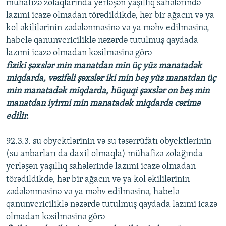
mühafizə zolaqlarında yerləşən yaşıllıq sahələrində
lazımi icazə olmadan törədildikdə, hər bir ağacın və ya
kol əkililərinin zədələnməsinə və ya məhv edilməsinə,
habelə qanunvericiliklə nəzərdə tutulmuş qaydada
lazımi icazə olmadan kəsilməsinə görə —
fiziki şəxslər min manatdan min üç yüz manatadək
miqdarda, vəzifəli şəxslər iki min beş yüz manatdan üç
min manatadək miqdarda, hüquqi şəxslər on beş min
manatdan iyirmi min manatadək miqdarda cərimə
edilir.
92.3.3. su obyektlərinin və su təsərrüfatı obyektlərinin
(su anbarları da daxil olmaqla) mühafizə zolağında
yerləşən yaşıllıq sahələrində lazımi icazə olmadan
törədildikdə, hər bir ağacın və ya kol əkililərinin
zədələnməsinə və ya məhv edilməsinə, habelə
qanunvericiliklə nəzərdə tutulmuş qaydada lazımi icazə
olmadan kəsilməsinə görə —