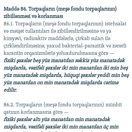
Maddə 86. Torpaqların (meşə fondu torpaqlarının)
zibillənməsi və korlanması
86.1. Torpaqların (meşə fondu torpaqlarının) istehsalat
və məişət tullantıları ilə zibilləndirilməsinə və ya
kimyəvi, radioaktiv maddələrlə, çirkab suları ilə
çirkləndirilməsinə, yaxud bakterial-parazitik və zərərli
karantin orqanizmlərlə yoluxdurulmasına görə —
fiziki şəxslər beş yüz manatdan səkkiz yüz manatadək
miqdarda, vəzifəli şəxslər iki min manatdan iki min beş
yüz manatadək miqdarda, hüquqi şəxslər yeddi min beş
yüz manatdan on min manatadək miqdarda cərimə
edilir.
86.2. Torpaqların (meşə fondu torpaqlarının) münbit
qatının korlanmasına görə —
fiziki şəxslər altı yüz manatdan min manatadək
miqdarda, vəzifəli şəxslər iki min manatdan üç min