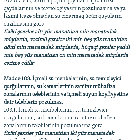
102.0.7. su çıxarmaq üçün quyuların qazılması
qaydalarının və texnologiyasının pozulmasına və ya
lazımi icazə olmadan su çıxarmaq üçün quyuların
qazılmasına görə —
fiziki şəxslər altı yüz manatdan min manatadək
miqdarda, vəzifəli şəxslər iki min beş yüz manatdan
dörd min manatadək miqdarda, hüquqi şəxslər yeddi
min beş yüz manatdan on min manatadək miqdarda
cərimə edilir
Maddə 103. İçməli su mənbələrinin, su təmizləyici
qurğularının, su kəmərlərinin sanitar mühafizə
zonalarının tələblərinin və içməli suyun keyfiyyətinə
dair tələblərin pozulması
103.1. İçməli su mənbələrinin, su təmizləyici
qurğularının, su kəmərlərinin sanitar mühafizə
zonalarının tələblərinin pozulmasına görə —
fiziki şəxslər yüz manatdan iki yüz manatadək