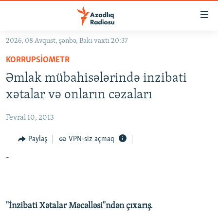
Keçid
linkləri
Əsas
2026, 08 Avqust, şənbə, Bakı vaxtı 20:37
məzmuna
GÜNDƏM
KORRUPSIOMETR
qayıt
#İZAHLA
Əsas
Əmlak mübahisələrində inzibati
KORRUPSIOMETR
naviqasiyaya
xətalar və onların cəzaları
qayıt
#ƏSLINDƏ
Axtarışa
Fevral 10, 2013
FƏRQƏ BAX
keç
QANUNI DOĞRU
Paylaş
VPN-siz açmaq
ARAŞDIRMA
-
MULTIMEDIA
RADIO ARXIV
VIDEO
"İnzibati Xətalar Məcəlləsi"ndən çıxarış.
HAQQIMIZDA
FOTOQALEREYA
OXU ZALI