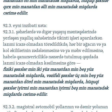
manatdan on min manatadək miqdarda, hüquqi şəxslər
qırx min manatdan əlli min manatadək miqdarda
cərimə edilir.
92.3. eyni inzibati xəta:
92.3.1. şəhərlərdə və digər yaşayış məntəqələrində
yerləşən yaşıllıq sahələrində tikinti işləri aparılarkən
lazımi icazə olmadan törədildikdə, hər bir ağacın və ya
kol əkililərinin zədələnməsinə və ya məhv edilməsinə,
habelə qanunvericiliklə nəzərdə tutulmuş qaydada
lazımi icazə olmadan kəsilməsinə görə —
fiziki şəxslər min iki yüz manatdan min beş yüz
manatadək miqdarda, vəzifəli şəxslər üç min beş yüz
manatdan dörd min manatadək miqdarda, hüquqi
şəxslər iyirmi min manatdan iyirmi beş min manatadək
miqdarda cərimə edilir.
92.3.2. magistral avtomobil yollarının və dəmir yolunun