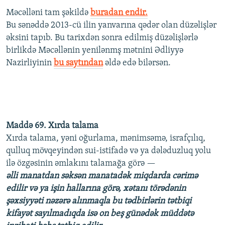
İNFOQRAFIKA
AZƏRBAYCAN ƏDƏBIYYATI KITABXANASI
MISSIYAMIZ
Məcəlləni tam şəkildə
buradan endir.
BIZI IZLƏ
Bu sənəddə 2013-cü ilin yanvarına qədər olan düzəlişlər
KARIKATURA
İSLAM VƏ DEMOKRATIYA
PEŞƏ ETIKASI VƏ JURNALISTIKA STANDARTLARIMIZ
əksini tapıb. Bu tarixdən sonra edilmiş düzəlişlərlə
İZ - MƏDƏNIYYƏT PROQRAMI
MATERIALLARIMIZDAN ISTIFADƏ
birlikdə Məcəllənin yenilənmş mətnini Ədliyyə
Nazirliyinin
bu saytından
əldə edə bilərsən.
AZADLIQRADIOSU MOBIL TELEFONUNUZDA
RFE/RL-in bütün saytları
BIZIMLƏ ƏLAQƏ
XƏBƏR BÜLLETENLƏRIMIZ
Maddə 69. Xırda talama
Xırda talama, yəni oğurlama, mənimsəmə, israfçılıq,
qulluq mövqeyindən sui-istifadə və ya dələduzluq yolu
ilə özgəsinin əmlakını talamağa görə —
əlli manatdan səksən manatadək miqdarda cərimə
edilir və ya işin hallarına görə, xətanı törədənin
şəxsiyyəti nəzərə alınmaqla bu tədbirlərin tətbiqi
kifayət sayılmadıqda isə on beş günədək müddətə