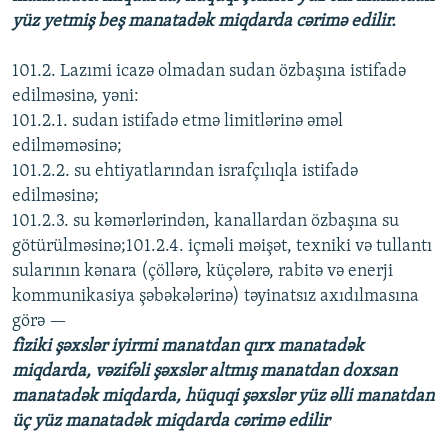
yüz yetmiş beş manatadək miqdarda cərimə edilir.
101.2. Lazımi icazə olmadan sudan özbaşına istifadə
edilməsinə, yəni:
101.2.1. sudan istifadə etmə limitlərinə əməl
edilməməsinə;
101.2.2. su ehtiyatlarından israfçılıqla istifadə
edilməsinə;
101.2.3. su kəmərlərindən, kanallardan özbaşına su
götürülməsinə;101.2.4. içməli məişət, texniki və tullantı
sularının kənara (çöllərə, küçələrə, rabitə və enerji
kommunikasiya şəbəkələrinə) təyinatsız axıdılmasına
görə —
fiziki şəxslər iyirmi manatdan qırx manatadək
miqdarda, vəzifəli şəxslər altmış manatdan doxsan
manatadək miqdarda, hüquqi şəxslər yüz əlli manatdan
üç yüz manatadək miqdarda cərimə edilir