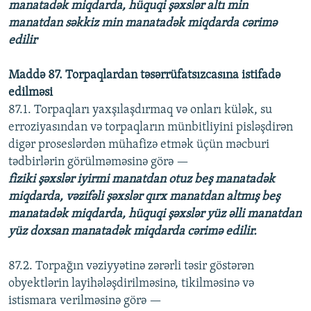
manatadək miqdarda, hüquqi şəxslər altı min
manatdan səkkiz min manatadək miqdarda cərimə
edilir
Maddə 87. Torpaqlardan təsərrüfatsızcasına istifadə
edilməsi
87.1. Torpaqları yaxşılaşdırmaq və onları külək, su
erroziyasından və torpaqların münbitliyini pisləşdirən
digər proseslərdən mühafizə etmək üçün məcburi
tədbirlərin görülməməsinə görə —
fiziki şəxslər iyirmi manatdan otuz beş manatadək
miqdarda, vəzifəli şəxslər qırx manatdan altmış beş
manatadək miqdarda, hüquqi şəxslər yüz əlli manatdan
yüz doxsan manatadək miqdarda cərimə edilir.
87.2. Torpağın vəziyyətinə zərərli təsir göstərən
obyektlərin layihələşdirilməsinə, tikilməsinə və
istismara verilməsinə görə —