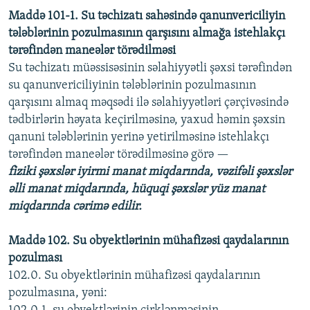
Maddə 101-1. Su təchizatı sahəsində qanunvericiliyin
tələblərinin pozulmasının qarşısını almağa istehlakçı
tərəfindən maneələr törədilməsi
Su təchizatı müəssisəsinin səlahiyyətli şəxsi tərəfindən
su qanunvericiliyinin tələblərinin pozulmasının
qarşısını almaq məqsədi ilə səlahiyyətləri çərçivəsində
tədbirlərin həyata keçirilməsinə, yaxud həmin şəxsin
qanuni tələblərinin yerinə yetirilməsinə istehlakçı
tərəfindən maneələr törədilməsinə görə —
fiziki şəxslər iyirmi manat miqdarında, vəzifəli şəxslər
əlli manat miqdarında, hüquqi şəxslər yüz manat
miqdarında cərimə edilir.
Maddə 102. Su obyektlərinin mühafizəsi qaydalarının
pozulması
102.0. Su obyektlərinin mühafizəsi qaydalarının
pozulmasına, yəni: