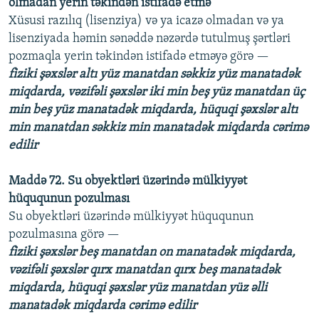
olmadan yerin təkindən istifadə etmə
Xüsusi razılıq (lisenziya) və ya icazə olmadan və ya
lisenziyada həmin sənəddə nəzərdə tutulmuş şərtləri
pozmaqla yerin təkindən istifadə etməyə görə —
fiziki şəxslər altı yüz manatdan səkkiz yüz manatadək
miqdarda, vəzifəli şəxslər iki min beş yüz manatdan üç
min beş yüz manatadək miqdarda, hüquqi şəxslər altı
min manatdan səkkiz min manatadək miqdarda cərimə
edilir
Maddə 72. Su obyektləri üzərində mülkiyyət
hüququnun pozulması
Su obyektləri üzərində mülkiyyət hüququnun
pozulmasına görə —
fiziki şəxslər beş manatdan on manatadək miqdarda,
vəzifəli şəxslər qırx manatdan qırx beş manatadək
miqdarda, hüquqi şəxslər yüz manatdan yüz əlli
manatadək miqdarda cərimə edilir