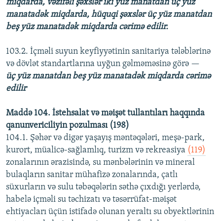
miqdarda, vəzifəli şəxslər iki yüz manatdan üç yüz
manatadək miqdarda, hüquqi şəxslər üç yüz manatdan
beş yüz manatadək miqdarda cərimə edilir.
103.2. İçməli suyun keyfiyyətinin sanitariya tələblərinə
və dövlət standartlarına uyğun gəlməməsinə görə —
üç yüz manatdan beş yüz manatadək miqdarda cərimə
edilir
Maddə 104. İstehsalat və məişət tullantıları haqqında
qanunvericiliyin pozulması (198)
104.1. Şəhər və digər yaşayış məntəqələri, meşə-park,
kurort, müalicə-sağlamlıq, turizm və rekreasiya
(119)
zonalarının ərazisində, su mənbələrinin və mineral
bulaqların sanitar mühafizə zonalarında, çatlı
süxurların və sulu təbəqələrin səthə çıxdığı yerlərdə,
habelə içməli su təchizatı və təsərrüfat-məişət
ehtiyacları üçün istifadə olunan yeraltı su obyektlərinin