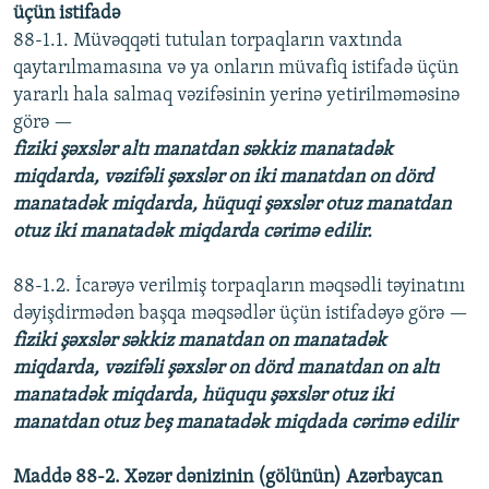
üçün istifadə
88-1.1. Müvəqqəti tutulan torpaqların vaxtında
qaytarılmamasına və ya onların müvafiq istifadə üçün
yararlı hala salmaq vəzifəsinin yerinə yetirilməməsinə
görə —
fiziki şəxslər altı manatdan səkkiz manatadək
miqdarda, vəzifəli şəxslər on iki manatdan on dörd
manatadək miqdarda, hüquqi şəxslər otuz manatdan
otuz iki manatadək miqdarda cərimə edilir.
88-1.2. İcarəyə verilmiş torpaqların məqsədli təyinatını
dəyişdirmədən başqa məqsədlər üçün istifadəyə görə —
fiziki şəxslər səkkiz manatdan on manatadək
miqdarda, vəzifəli şəxslər on dörd manatdan on altı
manatadək miqdarda, hüququ şəxslər otuz iki
manatdan otuz beş manatadək miqdada cərimə edilir
Maddə 88-2. Xəzər dənizinin (gölünün) Azərbaycan