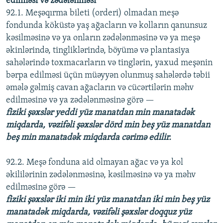
edilməsi və zədələnməsi
92.1. Meşəqırma bileti (orderi) olmadan meşə
fondunda köküstə yaş ağacların və kolların qanunsuz
kəsilməsinə və ya onların zədələnməsinə və ya meşə
əkinlərində, tingliklərində, böyümə və plantasiya
sahələrində toxmacarların və tinglərin, yaxud meşənin
bərpa edilməsi üçün müəyyən olunmuş sahələrdə təbii
əmələ gəlmiş cavan ağacların və cücərtilərin məhv
edilməsinə və ya zədələnməsinə görə —
fiziki şəxslər yeddi yüz manatdan min manatadək
miqdarda, vəzifəli şəxslər dörd min beş yüz manatdan
beş min manatadək miqdarda cərimə edilir.
92.2. Meşə fonduna aid olmayan ağac və ya kol
əkililərinin zədələnməsinə, kəsilməsinə və ya məhv
edilməsinə görə —
fiziki şəxslər iki min iki yüz manatdan iki min beş yüz
manatadək miqdarda, vəzifəli şəxslər doqquz yüz