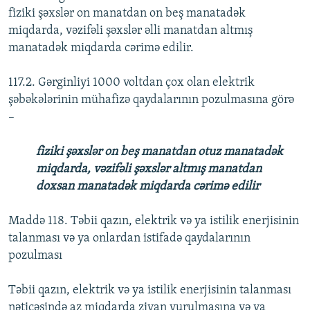
fiziki şəxslər on manatdan on beş manatadək
miqdarda, vəzifəli şəxslər əlli manatdan altmış
manatadək miqdarda cərimə edilir.
117.2. Gərginliyi 1000 voltdan çox olan elektrik
şəbəkələrinin mühafizə qaydalarının pozulmasına görə
–
fiziki şəxslər on beş manatdan otuz manatadək
miqdarda, vəzifəli şəxslər altmış manatdan
doxsan manatadək miqdarda cərimə edilir
Maddə 118. Təbii qazın, elektrik və ya istilik enerjisinin
talanması və ya onlardan istifadə qaydalarının
pozulması
Təbii qazın, elektrik və ya istilik enerjisinin talanması
nəticəsində az miqdarda ziyan vurulmasına və ya