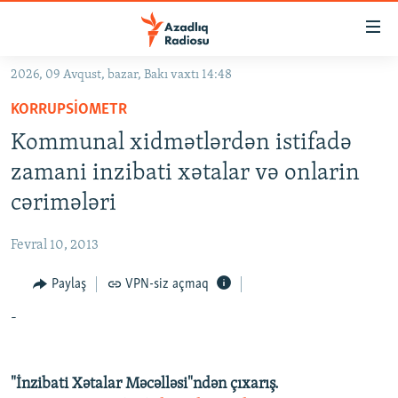
Keçid
linkləri
Əsas
2026, 09 Avqust, bazar, Bakı vaxtı 14:48
məzmuna
GÜNDƏM
KORRUPSIOMETR
qayıt
#İZAHLA
Əsas
Kommunal xidmətlərdən istifadə
KORRUPSIOMETR
naviqasiyaya
zamani inzibati xətalar və onlarin
qayıt
#ƏSLINDƏ
cərimələri
Axtarışa
FƏRQƏ BAX
keç
Fevral 10, 2013
QANUNI DOĞRU
Paylaş
VPN-siz açmaq
ARAŞDIRMA
-
MULTIMEDIA
RADIO ARXIV
VIDEO
HAQQIMIZDA
"İnzibati Xətalar Məcəlləsi"ndən çıxarış.
FOTOQALEREYA
OXU ZALI