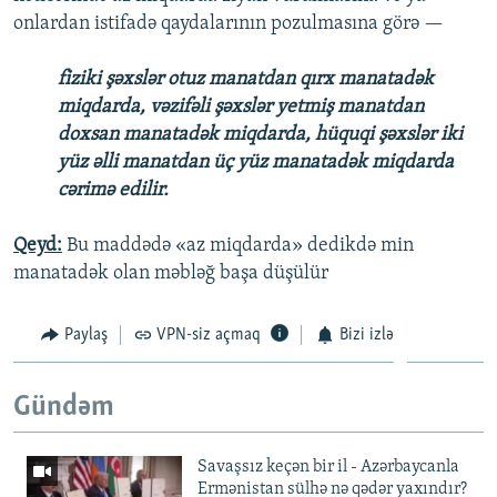
onlardan istifadə qaydalarının pozulmasına görə —
fiziki şəxslər otuz manatdan qırx manatadək
miqdarda, vəzifəli şəxslər yetmiş manatdan
doxsan manatadək miqdarda, hüquqi şəxslər iki
yüz əlli manatdan üç yüz manatadək miqdarda
cərimə edilir.
Qeyd:
Bu maddədə «az miqdarda» dedikdə min
manatadək olan məbləğ başa düşülür
Paylaş
VPN-siz açmaq
Bizi izlə
Gündəm
Savaşsız keçən bir il - Azərbaycanla
Ermənistan sülhə nə qədər yaxındır?