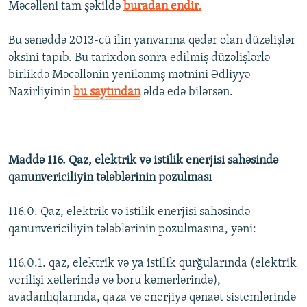
Məcəlləni tam şəkildə
buradan endir.
İNFOQRAFIKA
AZƏRBAYCAN ƏDƏBIYYATI KITABXANASI
MISSIYAMIZ
BIZI IZLƏ
KARIKATURA
İSLAM VƏ DEMOKRATIYA
PEŞƏ ETIKASI VƏ JURNALISTIKA STANDARTLARIMIZ
Bu sənəddə 2013-cü ilin yanvarına qədər olan düzəlişlər
əksini tapıb. Bu tarixdən sonra edilmiş düzəlişlərlə
İZ - MƏDƏNIYYƏT PROQRAMI
MATERIALLARIMIZDAN ISTIFADƏ
birlikdə Məcəllənin yenilənmş mətnini Ədliyyə
AZADLIQRADIOSU MOBIL TELEFONUNUZDA
RFE/RL-in bütün saytları
Nazirliyinin
bu saytından
əldə edə bilərsən.
BIZIMLƏ ƏLAQƏ
XƏBƏR BÜLLETENLƏRIMIZ
Maddə 116. Qaz, elektrik və istilik enerjisi sahəsində
qanunvericiliyin tələblərinin pozulması
116.0. Qaz, elektrik və istilik enerjisi sahəsində
qanunvericiliyin tələblərinin pozulmasına, yəni:
116.0.1. qaz, elektrik və ya istilik qurğularında (elektrik
verilişi xətlərində və boru kəmərlərində),
avadanlıqlarında, qaza və enerjiyə qənaət sistemlərində