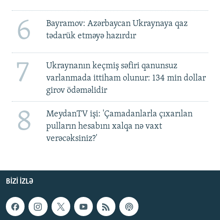
6
Bayramov: Azərbaycan Ukraynaya qaz
tədarük etməyə hazırdır
7
Ukraynanın keçmiş səfiri qanunsuz
varlanmada ittiham olunur: 134 min dollar
girov ödəməlidir
8
MeydanTV işi: 'Çamadanlarla çıxarılan
pulların hesabını xalqa nə vaxt
verəcəksiniz?'
BIZI IZLƏ