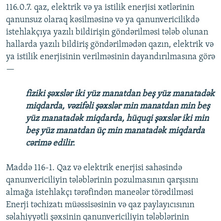
116.0.7. qaz, elektrik və ya istilik enerjisi xətlərinin
qanunsuz olaraq kəsilməsinə və ya qanunvericilikdə
istehlakçıya yazılı bildirişin göndərilməsi tələb olunan
hallarda yazılı bildiriş göndərilmədən qazın, elektrik və
ya istilik enerjisinin verilməsinin dayandırılmasına görə
—
fiziki şəxslər iki yüz manatdan beş yüz manatadək
miqdarda, vəzifəli şəxslər min manatdan min beş
yüz manatadək miqdarda, hüquqi şəxslər iki min
beş yüz manatdan üç min manatadək miqdarda
cərimə edilir.
Maddə 116-1. Qaz və elektrik enerjisi sahəsində
qanunvericiliyin tələblərinin pozulmasının qarşısını
almağa istehlakçı tərəfindən maneələr törədilməsi
Enerji təchizatı müəssisəsinin və qaz paylayıcısının
səlahiyyətli şəxsinin qanunvericiliyin tələblərinin