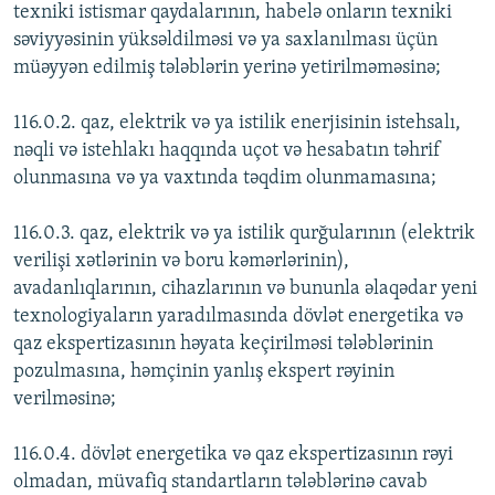
texniki istismar qaydalarının, habelə onların texniki
səviyyəsinin yüksəldilməsi və ya saxlanılması üçün
müəyyən edilmiş tələblərin yerinə yetirilməməsinə;
116.0.2. qaz, elektrik və ya istilik enerjisinin istehsalı,
nəqli və istehlakı haqqında uçot və hesabatın təhrif
olunmasına və ya vaxtında təqdim olunmamasına;
116.0.3. qaz, elektrik və ya istilik qurğularının (elektrik
verilişi xətlərinin və boru kəmərlərinin),
avadanlıqlarının, cihazlarının və bununla əlaqədar yeni
texnologiyaların yaradılmasında dövlət energetika və
qaz ekspertizasının həyata keçirilməsi tələblərinin
pozulmasına, həmçinin yanlış ekspert rəyinin
verilməsinə;
116.0.4. dövlət energetika və qaz ekspertizasının rəyi
olmadan, müvafiq standartların tələblərinə cavab