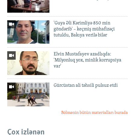
'Guya Əli Kərimliyə 850 min
göndərib' – keçmiş mühafizəçi
tutuldu, Bakıya verilə bilər
Elvin Mustafayev azadlıqda:
'Milyonluq yox, minlik korrupsiya
var'
Gürcüstan ali təhsili pulsuz etdi
Bölmənin bütün materialları burada
Çox izlənən