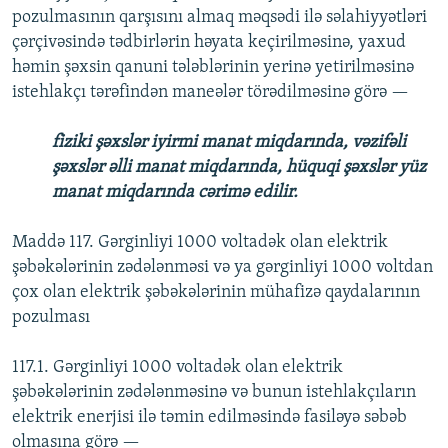
pozulmasının qarşısını almaq məqsədi ilə səlahiyyətləri
çərçivəsində tədbirlərin həyata keçirilməsinə, yaxud
həmin şəxsin qanuni tələblərinin yerinə yetirilməsinə
istehlakçı tərəfindən maneələr törədilməsinə görə —
fiziki şəxslər iyirmi manat miqdarında, vəzifəli
şəxslər əlli manat miqdarında, hüquqi şəxslər yüz
manat miqdarında cərimə edilir.
Maddə 117. Gərginliyi 1000 voltadək olan elektrik
şəbəkələrinin zədələnməsi və ya gərginliyi 1000 voltdan
çox olan elektrik şəbəkələrinin mühafizə qaydalarının
pozulması
117.1. Gərginliyi 1000 voltadək olan elektrik
şəbəkələrinin zədələnməsinə və bunun istehlakçıların
elektrik enerjisi ilə təmin edilməsində fasiləyə səbəb
olmasına görə —