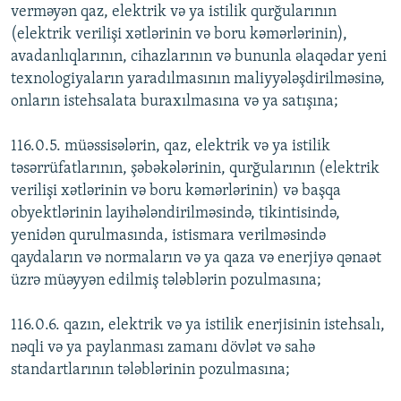
verməyən qaz, elektrik və ya istilik qurğularının
(elektrik verilişi xətlərinin və boru kəmərlərinin),
avadanlıqlarının, cihazlarının və bununla əlaqədar yeni
texnologiyaların yaradılmasının maliyyələşdirilməsinə,
onların istehsalata buraxılmasına və ya satışına;
116.0.5. müəssisələrin, qaz, elektrik və ya istilik
təsərrüfatlarının, şəbəkələrinin, qurğularının (elektrik
verilişi xətlərinin və boru kəmərlərinin) və başqa
obyektlərinin layihələndirilməsində, tikintisində,
yenidən qurulmasında, istismara verilməsində
qaydaların və normaların və ya qaza və enerjiyə qənaət
üzrə müəyyən edilmiş tələblərin pozulmasına;
116.0.6. qazın, elektrik və ya istilik enerjisinin istehsalı,
nəqli və ya paylanması zamanı dövlət və sahə
standartlarının tələblərinin pozulmasına;