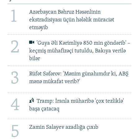
1
Azərbaycan Bəhruz Həsənlinin
ekstradisiyası üçün hələlik müraciət
etməyib
2
'Guya Əli Kərimliyə 850 min göndərib' –
keçmiş mühafizəçi tutuldu, Bakıya verilə
bilər
3
Rüfət Səfərov: 'Mənim günahımdır ki, ABŞ
mənə mükafat verib?'
4
Tramp: İranla müharibə 'çox tezliklə'
başa çatacaq
5
Zamin Salayev azadlığa çıxıb