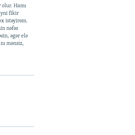
r olur. Hamı
yni fikir
x istəyirəm.
in nəfəs
sin, əgər elə
nı mənsiz,