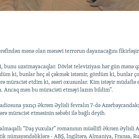
rəfindən mənə olan mənəvi terrorun dayanacağını fikirləşi
ki, bunu uzatmayacaqlar. Dövlət televiziyası hər gün mənə 
ördüm ki, bunlar heç əl çəkmək istəmir, gördüm ki, bunlar ço
lərə müraciət etdim ki, əsəri oxusunlar. Kim istəyir müdafiə 
in. Ancaq mən bu müraciəti etməyi lazım bildim”.
diosuna yazıçı Əkrəm Əylisli fevralın 7-də Azərbaycandak
rə müraciət etməsinin səbəbi ilə bağlı deyib.
qalmaqallı “Daş yuxular” romanının müəllifi Əkrəm Əylisli
tik nümayəndəliklərə - ABŞ, İngiltərə, Almaniya, Fransa, R