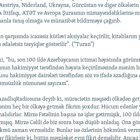
 Avstriya, Niderland, Ukrayna, Gürcüstan və digər ölkələrin s
a İttifaqı, ATƏT və Avropa Şurasının nümayəndəliklərinə mü
omanla tanış olmağa və münasibət bildirməyə çağırıb.
 qarşısında icazəsiz kütləvi aksiyalar keçirilir, kitablarım y
 ədalətsiz təzyiqlər göstərilir”. (“Turan”)
r ki, “bu, son 100 ildə Azərbaycanın ictimai həyatında görü
unun hakimiyyət tərəfindən həyata keçirilməsində mənim 
nu hakimiyyət dairələri tərəfindən söz və ifadə azadlığına 
ümsüzlük nümunəsi sayıram”.
AzadlıqRadiosuna deyib ki, müraciətin məqsədi ölkədən getm
Mənim heç bir ölkəyə getmək fikrim yoxdur. Hücum edənlər 
lıdırlar. Mirzə Fətəlinin başına nə işlər gətirmişik, 100 il
ışıq. Mirzə Cəlili də biz sonra başa düşüb anladıq. Ona gör
ökmü zaman verməlidir. Bunlar isə özlərinin hökmünü ver
lar fikirləşir ki, bütün məmləkət eyni fikri deməlidir. Ancaq