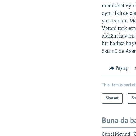
məmləkət eyni 
eyni fikirdə ol
yaratsınlar. M
Vətəni tərk et
aldığın havanı 
bir hadisə ba
özümü də Azər
Paylaş
This item is part of
Siyasət
So
Buna da b
Günel Mövlud: “Ə