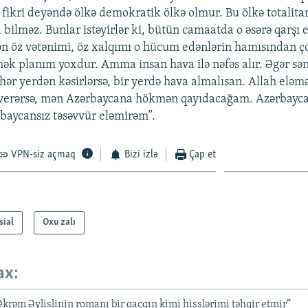
fikri deyəndə ölkə demokratik ölkə olmur. Bu ölkə totalita
a bilməz. Bunlar istəyirlər ki, bütün camaatda o əsərə qarşı e
ən öz vətənimi, öz xalqımı o hücum edənlərin hamısından ço
mək planım yoxdur. Amma insan hava ilə nəfəs alır. Əgər sən
hər yerdən kəsirlərsə, bir yerdə hava almalısan. Allah eləmə
ş verərsə, mən Azərbaycana hökmən qayıdacağam. Azərbayca
baycansız təsəvvür eləmirəm”.
VPN-siz açmaq
Bizi izlə
Çap et
sial
Oxu zalı
ax:
krəm Əylislinin romanı bir qaçqın kimi hisslərimi təhqir etmir”