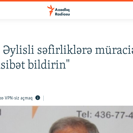
Əylisli səfirliklərə müraciə
ibət bildirin"
VPN-siz açmaq