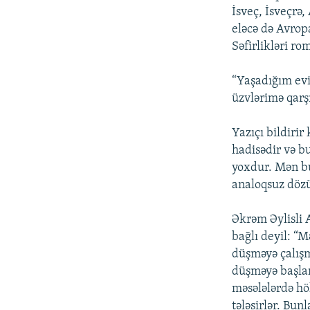
İsveç, İsveçrə,
eləcə də Avrop
Səfirlikləri r
“Yaşadığım evin
üzvlərimə qarşı
Yazıçı bildiri
hadisədir və b
yoxdur. Mən bu
analoqsuz döz
Əkrəm Əylisli 
bağlı deyil: “
düşməyə çalışma
düşməyə başlam
məsələlərdə h
tələsirlər. Bun