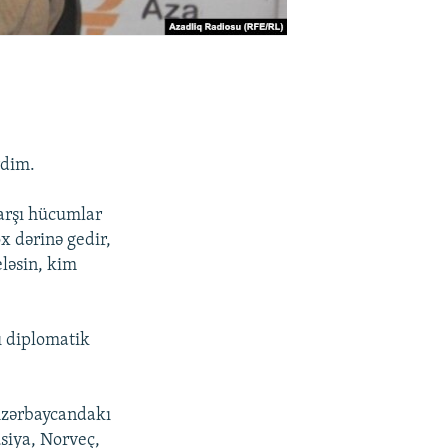
rdim.
qarşı hücumlar
x dərinə gedir,
eləsin, kim
ı diplomatik
 Azərbaycandakı
usiya, Norveç,