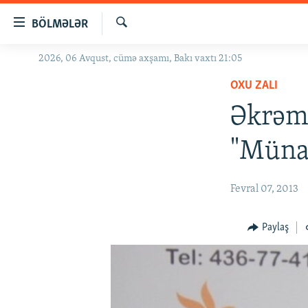
Keçid
BÖLMƏLƏR
linkləri
Axtar
Əsas
2026, 06 Avqust, cümə axşamı, Bakı vaxtı 21:05
GÜNDƏM
məzmuna
OXU ZALI
#İZAHLA
qayıt
Əsas
Əkrəm 
KORRUPSIOMETR
naviqasiyaya
#ƏSLINDƏ
qayıt
"Münas
Axtarışa
FƏRQƏ BAX
keç
QANUNI DOĞRU
Fevral 07, 2013
ARAŞDIRMA
Paylaş
MULTIMEDIA
RADIO ARXIV
VIDEO
HAQQIMIZDA
FOTOQALEREYA
OXU ZALI