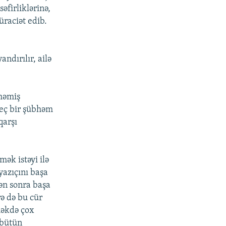
əfirliklərinə,
raciət edib.
andırılır, ailə
nməmiş
heç bir şübhəm
qarşı
ək istəyi ilə
yazıçını başa
dən sonra başa
ə də bu cür
məkdə çox
 bütün