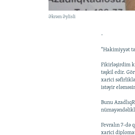
Əkrəm Əylisli
-
“Hakimiyyət tə
Fikirləşirdim 
təşkil edir. G
xarici səfirlik
istəyir eləməs
Bunu AzadlıqRa
nümayəndəliklə
Fevralın 7-də 
xarici diploma