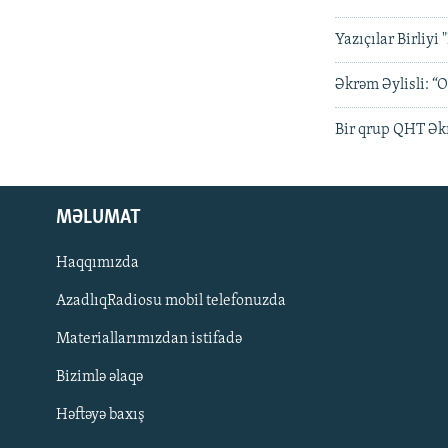
Yazıçılar Birliyi
Əkrəm Əylisli: “O
Bir qrup QHT Ək
MƏLUMAT
Haqqımızda
AzadlıqRadiosu mobil telefonuzda
Materiallarımızdan istifadə
BIZI IZLƏ
Bizimlə əlaqə
Həftəyə baxış
RFE/RL-in bütün saytları