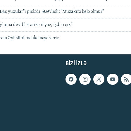
 "Daş yuxular"ı pislədi. Ə.Əylisli: "Müzakirə belə olmur"
ğluma deyiblər ərizəni yaz, işdən çıx”
rəm Əylislini məhkəməyə verir
BIZI IZLƏ