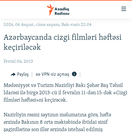
Keçid
linkləri
Əsas
2026, 06 Avqust, cümə axşamı, Bakı vaxtı 22:04
məzmuna
GÜNDƏM
Azərbaycanda cizgi filmləri həftəsi
qayıt
#İZAHLA
Əsas
keçiriləcək
KORRUPSIOMETR
naviqasiyaya
qayıt
Fevral 06, 2013
#ƏSLINDƏ
Axtarışa
FƏRQƏ BAX
Paylaş
VPN-siz açmaq
keç
QANUNI DOĞRU
Mədəniyyət və Turizm Nazirliyi Bakı Şəhər Baş Təhsil
İdarəsi ilə birgə 2013-cü il fevralın 11-dən 15-dək «Cizgi
ARAŞDIRMA
filmləri həftəsi»ni keçirəcək.
MULTIMEDIA
Nazirliyin rəsmi saytının məlumatına görə, həftə
RADIO ARXIV
VIDEO
ərzində Bakının 8 orta məktəbində ibtidai sinif
HAQQIMIZDA
FOTOQALEREYA
OXU ZALI
şagirdlərinə son illər ərzində istehsal edilmiş