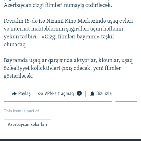
Azərbaycan cizgi filmləri nümayiş etdiriləcək.
İNFOQRAFIKA
AZƏRBAYCAN ƏDƏBIYYATI KITABXANASI
MISSIYAMIZ
BIZI IZLƏ
KARIKATURA
İSLAM VƏ DEMOKRATIYA
PEŞƏ ETIKASI VƏ JURNALISTIKA STANDARTLARIMIZ
Fevralın 15-də isə Nizami Kino Mərkəzində uşaq evləri
və internat məktəblərinin şagirdləri üçün həftənin
İZ - MƏDƏNIYYƏT PROQRAMI
MATERIALLARIMIZDAN ISTIFADƏ
yekun tədbiri – «Cizgi filmləri bayramı» təşkil
AZADLIQRADIOSU MOBIL TELEFONUNUZDA
RFE/RL-in bütün saytları
olunacaq.
BIZIMLƏ ƏLAQƏ
Bayramda uşaqlar qarşısında aktyorlar, klounlar, uşaq
XƏBƏR BÜLLETENLƏRIMIZ
özfəaliyyət kollektivləri çıxış edəcək, yeni filmlər
göstəriləcək.
Paylaş
VPN-siz açmaq
Bizi izlə
This item is part of
Azərbaycan xəbərləri