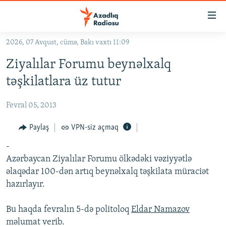
Keçid
linkləri
Əsas
2026, 07 Avqust, cümə, Bakı vaxtı 11:09
məzmuna
GÜNDƏM
Ziyalılar Forumu beynəlxalq
qayıt
#İZAHLA
Əsas
təşkilatlara üz tutur
KORRUPSIOMETR
naviqasiyaya
qayıt
Fevral 05, 2013
#ƏSLINDƏ
Axtarışa
FƏRQƏ BAX
Paylaş
VPN-siz açmaq
keç
QANUNI DOĞRU
-
Azərbaycan Ziyalılar Forumu ölkədəki vəziyyətlə
ARAŞDIRMA
əlaqədar 100-dən artıq beynəlxalq təşkilata müraciət
MULTIMEDIA
hazırlayır.
RADIO ARXIV
VIDEO
Bu haqda fevralın 5-də politoloq
Eldar Namazov
HAQQIMIZDA
FOTOQALEREYA
OXU ZALI
məlumat verib.