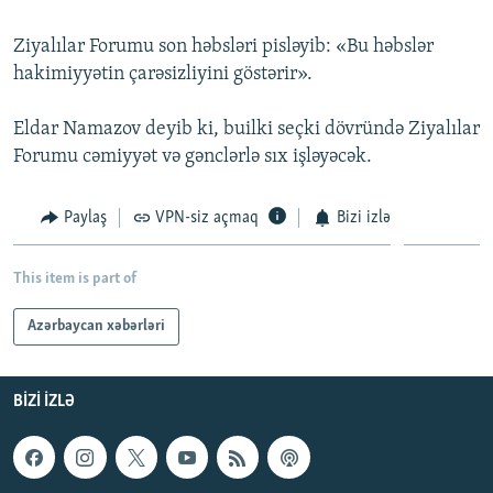
İNFOQRAFIKA
AZƏRBAYCAN ƏDƏBIYYATI KITABXANASI
MISSIYAMIZ
BIZI IZLƏ
Ziyalılar Forumu son həbsləri pisləyib: «Bu həbslər
KARIKATURA
İSLAM VƏ DEMOKRATIYA
PEŞƏ ETIKASI VƏ JURNALISTIKA STANDARTLARIMIZ
hakimiyyətin çarəsizliyini göstərir».
İZ - MƏDƏNIYYƏT PROQRAMI
MATERIALLARIMIZDAN ISTIFADƏ
Eldar Namazov deyib ki, builki seçki dövründə Ziyalılar
AZADLIQRADIOSU MOBIL TELEFONUNUZDA
RFE/RL-in bütün saytları
Forumu cəmiyyət və gənclərlə sıx işləyəcək.
BIZIMLƏ ƏLAQƏ
Paylaş
VPN-siz açmaq
Bizi izlə
XƏBƏR BÜLLETENLƏRIMIZ
This item is part of
Azərbaycan xəbərləri
BIZI IZLƏ