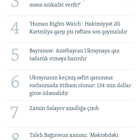
3
mənə mükafat verib?'
4
'Human Rights Watch': Hakimiyyət Əli
Kərimliyə qarşı pis rəftara son qoymalıdır
5
Bayramov: Azərbaycan Ukraynaya qaz
tədarük etməyə hazırdır
6
Ukraynanın keçmiş səfiri qanunsuz
varlanmada ittiham olunur: 134 min dollar
girov ödəməlidir
7
Zamin Salayev azadlığa çıxıb
Taleh Bağırovun xanımı: 'Məktəbdəki