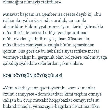
olmadığını nümayiş etdirdilər».
Müsavat başqanı İsa Qəmbər isə qəzetə deyib ki, «bu
ittihamlar yalan üzərində qurulub, tamamilə
absurddur. Hakimiyyət repressiyanı dərinləşdirməklə
müxalifəti, demokratik düşərgəni qorxutmaq,
mübarizədən çəkindirməyə çalışır. Xüsusən də
müxalifətin cəmiyyətlə, xalqla bütünləşməsindən
qorxur. Ona görə də bu həbslərlə siyasətçilərə mesaj
verməyə çalışır ki, gərginlik olan bölgələrə, xalqın ayağa
qalxdığı əyalətlərə səfərlərdən çəkinsinlər».
KOR DÖYÜŞÜN DÖYÜŞÇÜLƏRİ
«Yeni Azərbaycan»
qəzeti yazır ki, «son zamanlar
özünü cəmiyyətə «demokratlar» kimi təqdim etməyə
çalışan bir qrup müxalif hoqqabazlar cəmiyyətdə su
bulandırmaqla, yersiz çığır-bağırları ilə ictimai fikri