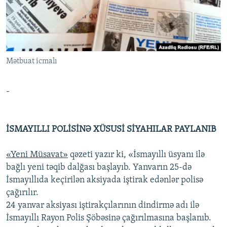
İNFOQRAFIKA
AZƏRBAYCAN ƏDƏBIYYATI KITABXANASI
MISSIYAMIZ
BIZI IZLƏ
KARIKATURA
İSLAM VƏ DEMOKRATIYA
PEŞƏ ETIKASI VƏ JURNALISTIKA STANDARTLARIMIZ
İZ - MƏDƏNIYYƏT PROQRAMI
MATERIALLARIMIZDAN ISTIFADƏ
Mətbuat icmalı
AZADLIQRADIOSU MOBIL TELEFONUNUZDA
RFE/RL-in bütün saytları
BIZIMLƏ ƏLAQƏ
-
XƏBƏR BÜLLETENLƏRIMIZ
İSMAYILLI POLİSİNƏ XÜSUSİ SİYAHILAR PAYLANIB
«Yeni Müsavat»
qəzeti yazır ki, «İsmayıllı üsyanı ilə
bağlı yeni təqib dalğası başlayıb. Yanvarın 25-də
İsmayıllıda keçirilən aksiyada iştirak edənlər polisə
çağırılır.
24 yanvar aksiyası iştirakçılarının dindirmə adı ilə
İsmayıllı Rayon Polis Şöbəsinə çağırılmasına başlanıb.