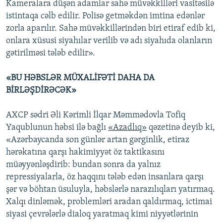
Kameralara düşən adamlar sahə müvəkkilləri vasitəsilə
istintaqa cəlb edilir. Polisə getməkdən imtina edənlər
zorla aparılır. Sahə müvəkkillərindən biri etiraf edib ki,
onlara xüsusi siyahılar verilib və adı siyahıda olanların
gətirilməsi tələb edilir».
«BU HƏBSLƏR MÜXALİFƏTİ DAHA DA
BİRLƏŞDİRƏCƏK»
AXCP sədri Əli Kərimli İlqar Məmmədovla Tofiq
Yaqublunun həbsi ilə bağlı
«Azadlıq»
qəzetinə deyib ki,
«Azərbaycanda son günlər artan gərginlik, etiraz
hərəkatına qarşı hakimiyyət öz taktikasını
müəyyənləşdirib: bundan sonra da yalnız
repressiyalarla, öz haqqını tələb edən insanlara qarşı
şər və böhtan üsuluyla, həbslərlə narazılıqları yatırmaq.
Xalqı dinləmək, problemləri aradan qaldırmaq, ictimai
siyasi çevrələrlə dialoq yaratmaq kimi niyyətlərinin