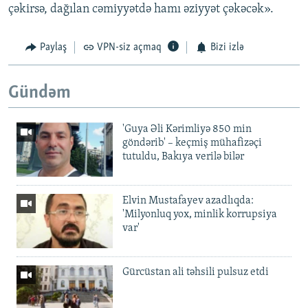
çəkirsə, dağılan cəmiyyətdə hamı əziyyət çəkəcək».
Paylaş
VPN-siz açmaq
Bizi izlə
Gündəm
'Guya Əli Kərimliyə 850 min
göndərib' – keçmiş mühafizəçi
tutuldu, Bakıya verilə bilər
Elvin Mustafayev azadlıqda:
'Milyonluq yox, minlik korrupsiya
var'
Gürcüstan ali təhsili pulsuz etdi