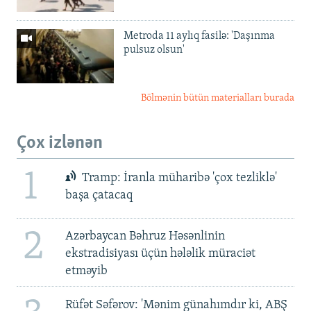
Metroda 11 aylıq fasilə: 'Daşınma
pulsuz olsun'
Bölmənin bütün materialları burada
Çox izlənən
1
Tramp: İranla müharibə 'çox tezliklə'
başa çatacaq
2
Azərbaycan Bəhruz Həsənlinin
ekstradisiyası üçün hələlik müraciət
etməyib
Rüfət Səfərov: 'Mənim günahımdır ki, ABŞ