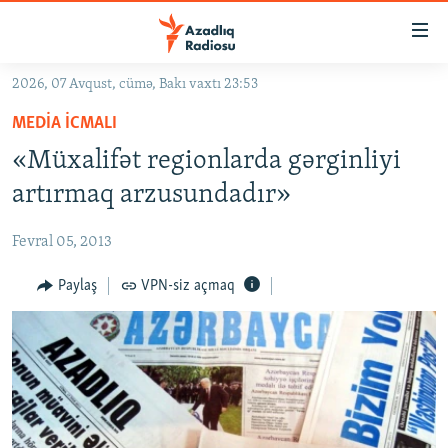
Keçid
linkləri
Əsas
2026, 07 Avqust, cümə, Bakı vaxtı 23:53
məzmuna
GÜNDƏM
MEDIA ICMALI
qayıt
#İZAHLA
Əsas
«Müxalifət regionlarda gərginliyi
KORRUPSIOMETR
naviqasiyaya
artırmaq arzusundadır»
qayıt
#ƏSLINDƏ
Axtarışa
Fevral 05, 2013
FƏRQƏ BAX
keç
QANUNI DOĞRU
Paylaş
VPN-siz açmaq
ARAŞDIRMA
MULTIMEDIA
RADIO ARXIV
VIDEO
HAQQIMIZDA
FOTOQALEREYA
OXU ZALI