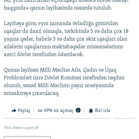
Bu, yeni hazırlanan «Çoxuşaqlı ailələrə dövlət dəstəyi
İNFOQRAFIKA
AZƏRBAYCAN ƏDƏBIYYATI KITABXANASI
MISSIYAMIZ
haqqında» qanun layihəsində nəzərdə tutulub.
BIZI IZLƏ
KARIKATURA
İSLAM VƏ DEMOKRATIYA
PEŞƏ ETIKASI VƏ JURNALISTIKA STANDARTLARIMIZ
Layihəyə görə, eyni zamanda övladlığa götürülən
İZ - MƏDƏNIYYƏT PROQRAMI
MATERIALLARIMIZDAN ISTIFADƏ
uşaqlar da daxil olmaqla, tərkibində 5 və daha çox 18
yaşına qədər, habelə 3 və daha çox əkiz uşaqları olan
AZADLIQRADIOSU MOBIL TELEFONUNUZDA
RFE/RL-in bütün saytları
ailələrin uşaqlarının məktəbəqədər müəssisələrinin
BIZIMLƏ ƏLAQƏ
xərci dövlət tərəfindən ödəniləcək.
XƏBƏR BÜLLETENLƏRIMIZ
Qanun layihəsi Milli Məclisə Ailə, Qadın və Uşaq
Problemləri üzrə Dövlət Komitəsi tərəfindən təqdim
olunub, sənəd Milli Məclisin payız sessiyasında
müzakirəyə çıxarılacaq.
Paylaş
VPN-siz açmaq
Bizi izlə
This item is part of