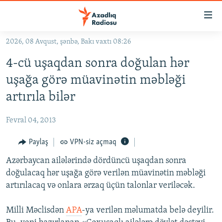
Keçid
linkləri
Əsas
2026, 08 Avqust, şənbə, Bakı vaxtı 08:26
məzmuna
GÜNDƏM
4-cü uşaqdan sonra doğulan hər
qayıt
#İZAHLA
Əsas
uşağa görə müavinətin məbləği
KORRUPSIOMETR
naviqasiyaya
artırıla bilər
qayıt
#ƏSLINDƏ
Axtarışa
Fevral 04, 2013
FƏRQƏ BAX
keç
QANUNI DOĞRU
Paylaş
VPN-siz açmaq
ARAŞDIRMA
Azərbaycan ailələrində dördüncü uşaqdan sonra
doğulacaq hər uşağa görə verilən müavinətin məbləği
MULTIMEDIA
artırılacaq və onlara ərzaq üçün talonlar veriləcək.
RADIO ARXIV
VIDEO
Milli Məclisdən
APA
-ya verilən məlumatda belə deyilir.
HAQQIMIZDA
FOTOQALEREYA
OXU ZALI