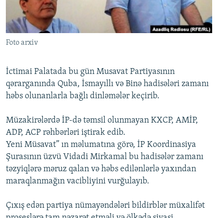
İNFOQRAFIKA
AZƏRBAYCAN ƏDƏBIYYATI KITABXANASI
MISSIYAMIZ
BIZI IZLƏ
KARIKATURA
İSLAM VƏ DEMOKRATIYA
PEŞƏ ETIKASI VƏ JURNALISTIKA STANDARTLARIMIZ
Foto arxiv
İZ - MƏDƏNIYYƏT PROQRAMI
MATERIALLARIMIZDAN ISTIFADƏ
AZADLIQRADIOSU MOBIL TELEFONUNUZDA
RFE/RL-in bütün saytları
İctimai Palatada bu gün Musavat Partiyasının
BIZIMLƏ ƏLAQƏ
qərarganında Quba, İsmayıllı və Binə hadisələri zamanı
həbs olunanlarla bağlı dinləmələr keçirib.
XƏBƏR BÜLLETENLƏRIMIZ
Müzakirələrdə İP-də təmsil olunmayan KXCP, AMİP,
ADP, ACP rəhbərləri iştirak edib.
Yeni Müsavat” ın məlumatına görə, İP Koordinasiya
Şurasının üzvü Vidadi Mirkamal bu hadisələr zamanı
təzyiqlərə məruz qalan və həbs edilənlərlə yaxından
maraqlanmağın vacibliyini vurğulayıb.
Çıxış edən partiya nümayəndələri bildirblər müxalifət
proseslərə tam nəzarət etməli və ölkədə siyasi