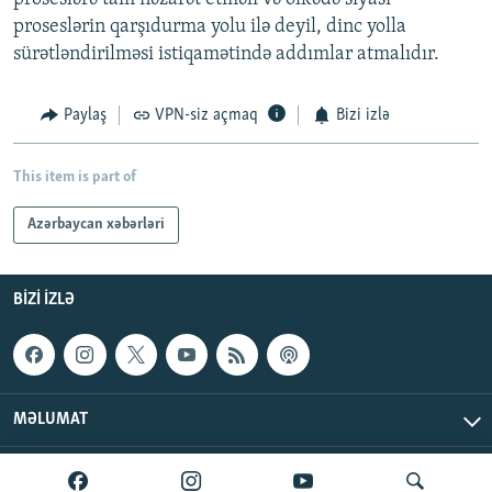
proseslərin qarşıdurma yolu ilə deyil, dinc yolla
sürətləndirilməsi istiqamətində addımlar atmalıdır.
Paylaş
VPN-siz açmaq
Bizi izlə
This item is part of
Azərbaycan xəbərləri
BIZI IZLƏ
MƏLUMAT
AzadlıqRadiosu © 2026 Inc. | Bütün hüquqlar qorunur