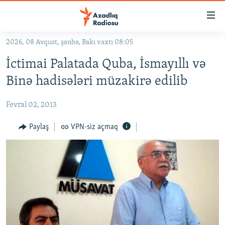
Keçid
linkləri
Əsas
2026, 08 Avqust, şənbə, Bakı vaxtı 08:05
məzmuna
GÜNDƏM
İctimai Palatada Quba, İsmayıllı və
qayıt
#İZAHLA
Əsas
Binə hadisələri müzakirə edilib
KORRUPSIOMETR
naviqasiyaya
qayıt
Fevral 02, 2013
#ƏSLINDƏ
Axtarışa
FƏRQƏ BAX
Paylaş
VPN-siz açmaq
keç
QANUNI DOĞRU
ARAŞDIRMA
MULTIMEDIA
RADIO ARXIV
VIDEO
HAQQIMIZDA
FOTOQALEREYA
OXU ZALI