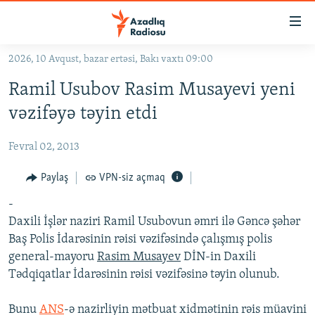
Keçid
linkləri
Əsas
2026, 10 Avqust, bazar ertəsi, Bakı vaxtı 09:00
məzmuna
GÜNDƏM
Ramil Usubov Rasim Musayevi yeni
qayıt
#İZAHLA
Əsas
vəzifəyə təyin etdi
KORRUPSIOMETR
naviqasiyaya
qayıt
Fevral 02, 2013
#ƏSLINDƏ
Axtarışa
FƏRQƏ BAX
Paylaş
VPN-siz açmaq
keç
QANUNI DOĞRU
-
Daxili İşlər naziri Ramil Usubovun əmri ilə Gəncə şəhər
ARAŞDIRMA
Baş Polis İdarəsinin rəisi vəzifəsində çalışmış polis
MULTIMEDIA
general-mayoru
Rasim Musayev
DİN-in Daxili
Tədqiqatlar İdarəsinin rəisi vəzifəsinə təyin olunub.
RADIO ARXIV
VIDEO
HAQQIMIZDA
FOTOQALEREYA
OXU ZALI
Bunu
ANS
-ə nazirliyin mətbuat xidmətinin rəis müavini