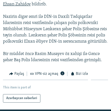
Ehsan Zahidov
bildirib.
İNFOQRAFIKA
AZƏRBAYCAN ƏDƏBIYYATI KITABXANASI
MISSIYAMIZ
BIZI IZLƏ
KARIKATURA
İSLAM VƏ DEMOKRATIYA
PEŞƏ ETIKASI VƏ JURNALISTIKA STANDARTLARIMIZ
Nazirin digər əmri ilə DİN-in Daxili Tədqiqatlar
İdarəsinin rəisi vəzifəsində çalışan polis polkovniki
İZ - MƏDƏNIYYƏT PROQRAMI
MATERIALLARIMIZDAN ISTIFADƏ
Möhübbət Hüseynov Lənkəran şəhər Polis Şöbəsinə rəis
AZADLIQRADIOSU MOBIL TELEFONUNUZDA
RFE/RL-in bütün saytları
təyin olunub. Lənkəran şəhər Polis Şöbəsinin rəisi polis
BIZIMLƏ ƏLAQƏ
polkovniki Elxan Əliyev DİN-in sərəncamına götürülüb.
XƏBƏR BÜLLETENLƏRIMIZ
Bir müddət öncə Rasim Musayev öz xahişi ilə Gəncə
şəhər Baş Polis İdarəsinin rəisi vəzifəsindən getmişdi.
Paylaş
VPN-siz açmaq
Bizi izlə
This item is part of
Azərbaycan xəbərləri