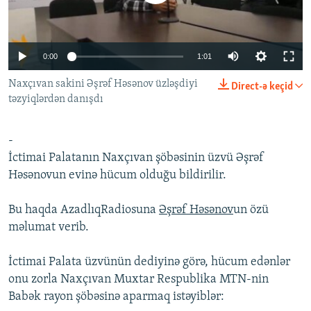
İNFOQRAFIKA
AZƏRBAYCAN ƏDƏBIYYATI KITABXANASI
MISSIYAMIZ
BIZI IZLƏ
KARIKATURA
İSLAM VƏ DEMOKRATIYA
PEŞƏ ETIKASI VƏ JURNALISTIKA STANDARTLARIMIZ
0:00
1:01
İZ - MƏDƏNIYYƏT PROQRAMI
MATERIALLARIMIZDAN ISTIFADƏ
Naxçıvan sakini Əşrəf Həsənov üzləşdiyi
Direct-ə keçid
AZADLIQRADIOSU MOBIL TELEFONUNUZDA
RFE/RL-in bütün saytları
təzyiqlərdən danışdı
BIZIMLƏ ƏLAQƏ
XƏBƏR BÜLLETENLƏRIMIZ
-
İctimai Palatanın Naxçıvan şöbəsinin üzvü Əşrəf
Həsənovun evinə hücum olduğu bildirilir.
Bu haqda AzadlıqRadiosuna
Əşrəf Həsənov
un özü
məlumat verib.
İctimai Palata üzvünün dediyinə görə, hücum edənlər
onu zorla Naxçıvan Muxtar Respublika MTN-nin
Babək rayon şöbəsinə aparmaq istəyiblər: