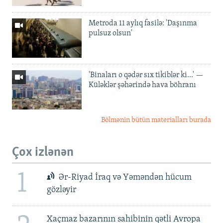
Metroda 11 aylıq fasilə: 'Daşınma
pulsuz olsun'
'Binaları o qədər sıx tikiblər ki...' —
Küləklər şəhərində hava böhranı
Bölmənin bütün materialları burada
Çox izlənən
1
Ər-Riyad İraq və Yəməndən hücum
gözləyir
Xaçmaz bazarının sahibinin qətli Avropa