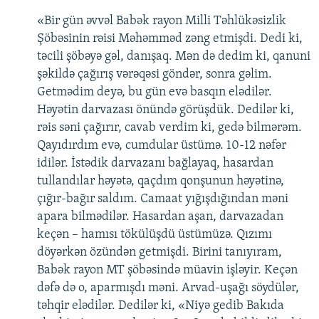
«Bir gün əvvəl Babək rayon Milli Təhlükəsizlik
Şöbəsinin rəisi Məhəmməd zəng etmişdi. Dedi ki,
təcili şöbəyə gəl, danışaq. Mən də dedim ki, qanuni
şəkildə çağırış vərəqəsi göndər, sonra gəlim.
Getmədim deyə, bu gün evə basqın elədilər.
Həyətin darvazası önündə görüşdük. Dedilər ki,
rəis səni çağırır, cavab verdim ki, gedə bilmərəm.
Qayıdırdım evə, cumdular üstümə. 10-12 nəfər
idilər. İstədik darvazanı bağlayaq, hasardan
tullandılar həyətə, qaçdım qonşunun həyətinə,
çığır-bağır saldım. Camaat yığışdığından məni
apara bilmədilər. Hasardan aşan, darvazadan
keçən – hamısı tökülüşdü üstümüzə. Qızımı
döyərkən özündən getmişdi. Birini tanıyıram,
Babək rayon MT şöbəsində müavin işləyir. Keçən
dəfə də o, aparmışdı məni. Arvad-uşağı söydülər,
təhqir elədilər. Dedilər ki, «Niyə gedib Bakıda