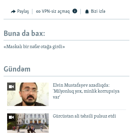
Paylaş
VPN-siz açmaq
Bizi izlə
Buna da bax:
«Maskalı bir nəfər otağa girdi»
Gündəm
Elvin Mustafayev azadlıqda:
'Milyonluq yox, minlik korrupsiya
var'
Gürcüstan ali təhsili pulsuz etdi