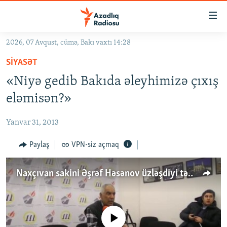
Keçid
linkləri
Əsas
2026, 07 Avqust, cümə, Bakı vaxtı 14:28
məzmuna
GÜNDƏM
SIYASƏT
qayıt
#İZAHLA
Əsas
«Niyə gedib Bakıda əleyhimizə çıxış
KORRUPSIOMETR
naviqasiyaya
eləmisən?»
qayıt
#ƏSLINDƏ
Axtarışa
Yanvar 31, 2013
FƏRQƏ BAX
keç
QANUNI DOĞRU
Paylaş
VPN-siz açmaq
ARAŞDIRMA
Naxçıvan sakini Əşrəf Həsənov üzləşdiyi təzyiqlərdən danışdı
MULTIMEDIA
RADIO ARXIV
VIDEO
HAQQIMIZDA
No media source currently available
FOTOQALEREYA
OXU ZALI