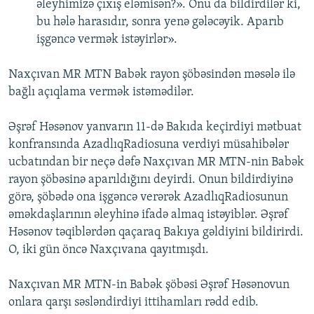
əleyhimizə çıxış eləmisən?». Onu da bildirdilər ki,
bu hələ harasıdır, sonra yenə gələcəyik. Aparıb
işgəncə vermək istəyirlər».
Naxçıvan MR MTN Babək rayon şöbəsindən məsələ ilə
bağlı açıqlama vermək istəmədilər.
Əşrəf Həsənov yanvarın 11-də Bakıda keçirdiyi mətbuat
konfransında AzadlıqRadiosuna verdiyi müsahibələr
ucbatından bir neçə dəfə Naxçıvan MR MTN-nin Babək
rayon şöbəsinə aparıldığını deyirdi. Onun bildirdiyinə
görə, şöbədə ona işgəncə verərək AzadlıqRadiosunun
əməkdaşlarının əleyhinə ifadə almaq istəyiblər. Əşrəf
Həsənov təqiblərdən qaçaraq Bakıya gəldiyini bildirirdi.
O, iki gün öncə Naxçıvana qayıtmışdı.
Naxçıvan MR MTN-in Babək şöbəsi Əşrəf Həsənovun
onlara qarşı səsləndirdiyi ittihamları rədd edib.