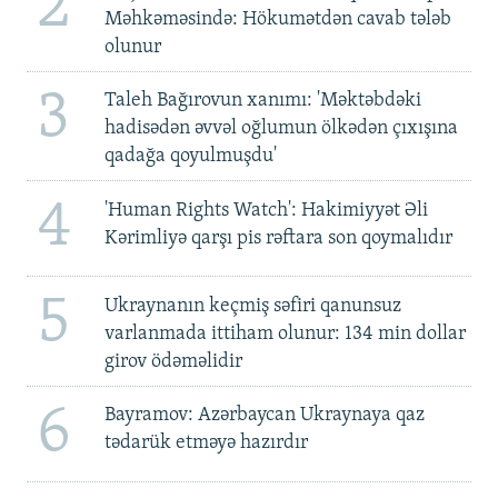
2
Məhkəməsində: Hökumətdən cavab tələb
olunur
3
Taleh Bağırovun xanımı: 'Məktəbdəki
hadisədən əvvəl oğlumun ölkədən çıxışına
qadağa qoyulmuşdu'
4
'Human Rights Watch': Hakimiyyət Əli
Kərimliyə qarşı pis rəftara son qoymalıdır
5
Ukraynanın keçmiş səfiri qanunsuz
varlanmada ittiham olunur: 134 min dollar
girov ödəməlidir
6
Bayramov: Azərbaycan Ukraynaya qaz
tədarük etməyə hazırdır