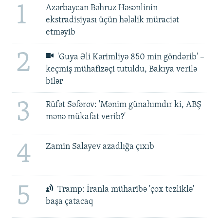
1
Azərbaycan Bəhruz Həsənlinin
ekstradisiyası üçün hələlik müraciət
etməyib
2
'Guya Əli Kərimliyə 850 min göndərib' –
keçmiş mühafizəçi tutuldu, Bakıya verilə
bilər
3
Rüfət Səfərov: 'Mənim günahımdır ki, ABŞ
mənə mükafat verib?'
4
Zamin Salayev azadlığa çıxıb
5
Tramp: İranla müharibə 'çox tezliklə'
başa çatacaq