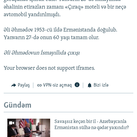
əhalinin etirazları zamanı «Çıraq» moteli və bir neçə
avtomobil yandırılmışdı.
Əli Əhmədov 1953-cü ildə Ermənistanda doğulub.
Yanvarın 27-də onun 60 yaşı tamam olur.
Əli Əhmədovun İsmayıllıda çıxışı
Your browser does not support iframes.
Paylaş
VPN-siz açmaq
Bizi izlə
Gündəm
Savaşsız keçən bir il - Azərbaycanla
Ermənistan sülhə nə qədər yaxındır?