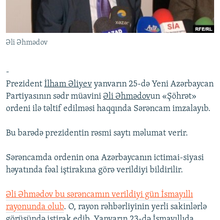
İNFOQRAFIKA
AZƏRBAYCAN ƏDƏBIYYATI KITABXANASI
MISSIYAMIZ
BIZI IZLƏ
KARIKATURA
İSLAM VƏ DEMOKRATIYA
PEŞƏ ETIKASI VƏ JURNALISTIKA STANDARTLARIMIZ
Əli Əhmədov
İZ - MƏDƏNIYYƏT PROQRAMI
MATERIALLARIMIZDAN ISTIFADƏ
AZADLIQRADIOSU MOBIL TELEFONUNUZDA
RFE/RL-in bütün saytları
-
BIZIMLƏ ƏLAQƏ
Prezident
İlham Əliyev
yanvarın 25-də Yeni Azərbaycan
Partiyasının sədr müavini
Əli Əhmədov
un «Şöhrət»
XƏBƏR BÜLLETENLƏRIMIZ
ordeni ilə təltif edilməsi haqqında Sərəncam imzalayıb.
Bu barədə prezidentin rəsmi saytı məlumat verir.
Sərəncamda ordenin ona Azərbaycanın ictimai-siyasi
həyatında fəal iştirakına görə verildiyi bildirilir.
Əli Əhmədov bu sərəncamın verildiyi gün İsmayıllı
rayonunda olub
. O, rayon rəhbərliyinin yerli sakinlərlə
görüşündə iştirak edib. Yanvarın 23-də İsmayıllıda