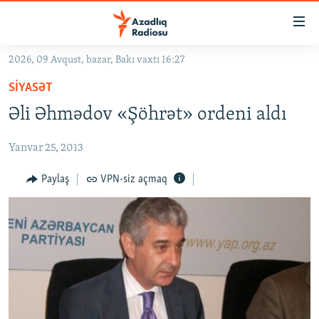
Keçid
linkləri
Əsas
2026, 09 Avqust, bazar, Bakı vaxtı 16:27
məzmuna
GÜNDƏM
SIYASƏT
qayıt
#İZAHLA
Əsas
Əli Əhmədov «Şöhrət» ordeni aldı
KORRUPSIOMETR
naviqasiyaya
qayıt
Yanvar 25, 2013
#ƏSLINDƏ
Axtarışa
FƏRQƏ BAX
Paylaş
VPN-siz açmaq
keç
QANUNI DOĞRU
ARAŞDIRMA
MULTIMEDIA
RADIO ARXIV
VIDEO
HAQQIMIZDA
FOTOQALEREYA
OXU ZALI