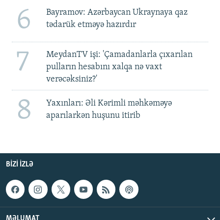
6
Bayramov: Azərbaycan Ukraynaya qaz
tədarük etməyə hazırdır
7
MeydanTV işi: 'Çamadanlarla çıxarılan
pulların hesabını xalqa nə vaxt
verəcəksiniz?'
8
Yaxınları: Əli Kərimli məhkəməyə
aparılarkən huşunu itirib
BIZI IZLƏ
MƏLUMAT