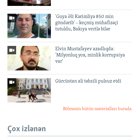
'Guya Əli Kərimliyə 850 min
göndərib' – keçmiş mühafizəçi
tutuldu, Bakıya verilə bilər
Elvin Mustafayev azadlıqda:
'Milyonluq yox, minlik korrupsiya
var'
Gürcüstan ali təhsili pulsuz etdi
Bölmənin bütün materialları burada
Çox izlənən