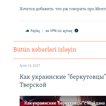
Хочется добавить: что уж говорить про Мента
Paylaş
VPN-siz açmaq
Bütün xəbərləri izləyin
İyun 14, 2017
Как украинские "беркутовцы
Тверской