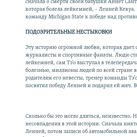
сначала о смерти своей бабушки Аннет Санть
которая болела лейкемией, – Ленней Кекуа. 
команду Michigan State к победе над против
ПОДОЗРИТЕЛЬНЫЕ НЕСТЫКОВКИ
Эту историю огромной любви, которая дает 
журналисты и спортивные фанаты. Люди ста
лейкемией, сам Тэ’о выступал в телепередача
болезнью, миллионы людей по всей стране в
родителям его невесты, тренер команды Тэ’
посвятил победу Ленней и подарил ей мяч. В
Сколько бы это могло длиться, неизвестно.
несовпадения в этой истории. Сначала никт
Ленней, потом записи об автомобильной ава