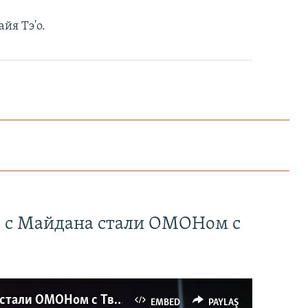
йя Тэ'о.
" с Майдана стали ОМОНом с
Как украинские "беркутовцы" с Майдана стали ОМОНом с Тверской
EMBED
PAYLAŞ