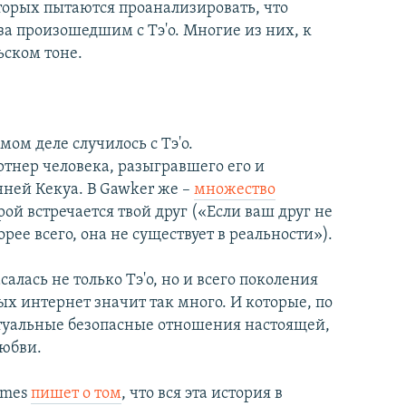
оторых пытаются проанализировать, что
за произошедшим с Тэ'о. Многие из них, к
ьском тоне.
амом деле случилось с Тэ'о.
артнер человека, разыгравшего его и
нней Кекуа. В Gawker же –
множество
рой встречается твой друг («Если ваш друг не
рее всего, она не существует в реальности»).
алась не только Тэ'о, но и всего поколения
х интернет значит так много. И которые, по
туальные безопасные отношения настоящей,
любви.
imes
пишет о том
, что вся эта история в