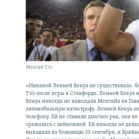
İNFOQRAFIKA
AZƏRBAYCAN ƏDƏBIYYATI KITABXANASI
MISSIYAMIZ
KARIKATURA
İSLAM VƏ DEMOKRATIYA
PEŞƏ ETIKASI VƏ JURNALISTIKA
STANDARTLARIMIZ
İZ - MƏDƏNIYYƏT PROQRAMI
MATERIALLARIMIZDAN ISTIFADƏ
AZADLIQRADIOSU MOBIL TELEFONUNUZDA
BIZIMLƏ ƏLAQƏ
XƏBƏR BÜLLETENLƏRIMIZ
Ментай Тэ’о
«Никакой Ленней Кекуа не существовало. Л
Тэ’о после игры в Стэнфорде. Ленней Кекуа 
Кекуа никогда не навещала Ментайя на Гава
автомобильную катастрофу. Ленней Кекуа не
телефону. Ей не ставили диагноз рак, она н
сражалась с лейкемией. Ей никогда не делал
выходила из больницы 10 сентября, и Брайан