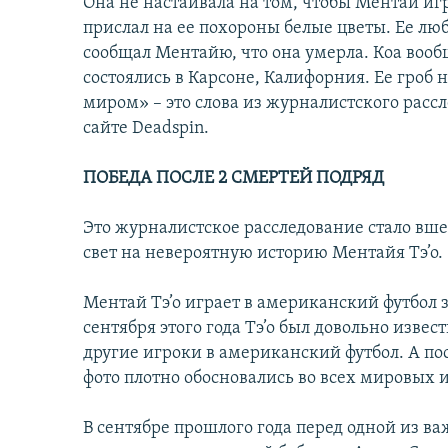
Она не настаивала на том, чтобы Ментай игр
прислал на ее похороны белые цветы. Ее лю
сообщал Ментайю, что она умерла. Коа вооб
состоялись в Карсоне, Калифорния. Ее гроб н
миром» – это слова из журналистского расс
сайте Deadspin.
ПОБЕДА ПОСЛЕ 2 СМЕРТЕЙ ПОДРЯД
Это журналистское расследование стало вш
свет на невероятную историю Ментайя Тэ’о.
Ментай Тэ’о играет в американский футбол 
сентября этого года Тэ’о был довольно изве
другие игроки в американский футбол. А по
фото плотно обосновались во всех мировых 
В сентябре прошлого года перед одной из ва