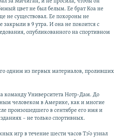
ал за Мичиган, и не просила, чтобы он
бимый цвет не был белым. Ее брат Коа не
ще не существовал. Ее похороны не
е закрыли в 9 утра. И она не покоится с
ледования, опубликованного на спортивном
его одним из первых материалов, проливших
за команду Университета Нотр-Дам. До
стным человеком в Америке, как и многие
сле произошедшего в сентябре его имя и
изданиях – не только спортивных.
жных игр в течение шести часов Тэ’о узнал