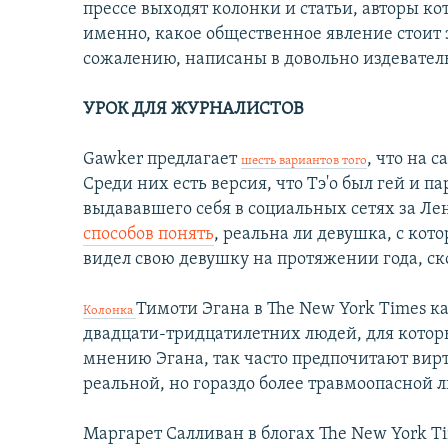
прессе выходят колонки и статьи, авторы к
именно, какое общественное явление стоит 
сожалению, написаны в довольно издевател
УРОК ДЛЯ ЖУРНАЛИСТОВ
Gawker предлагает
, что на с
шесть вариантов того
Среди них есть версия, что Тэ'о был гей и п
выдававшего себя в социальных сетях за Ле
способов понять
, реальна ли девушка, с кото
видел свою девушку на протяжении года, ско
Тимоти Эгана в The New York Times кас
Колонка
двадцати-тридцатилетних людей, для которы
мнению Эгана, так часто предпочитают вир
реальной, но гораздо более травмоопасной 
Маргарет Салливан в блогах The New York T