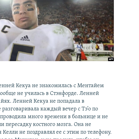
енней Кекуа не знакомилась с Ментайем
вообще не училась в Стэнфорде. Ленней
йях. Ленней Кекуа не попадала в
 разговаривала каждый вечер с Тэ’о по
е проводила много времени в больнице и не
и пересадку костного мозга. Она не
 Келли не поздравлял ее с этим по телефону.