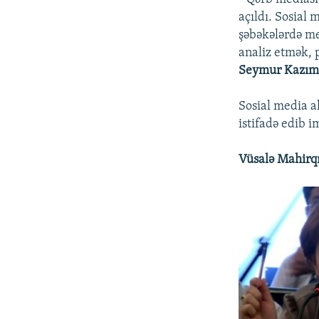
açıldı. Sosial 
şəbəkələrdə me
analiz etmək, 
Seymur Kazım
Sosial media a
istifadə edib i
Vüsalə Mahirqı