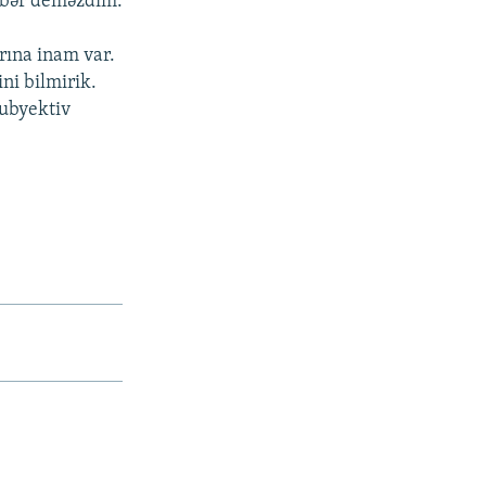
əbər deməzdim.
rına inam var.
ini bilmirik.
subyektiv