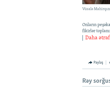
Vüsalə Mahirqız
Onların peşəka
fikirlər topla
Daha ətraf
Paylaş
Rəy sorğu