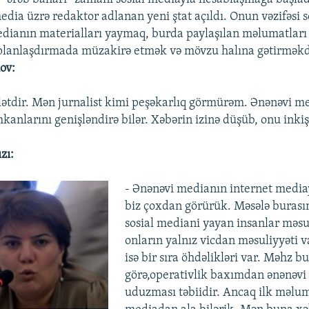
media üzrə redaktor adlanan yeni ştat açıldı. Onun vəzifəsi s
dianın materialları yaymaq, burda paylaşılan məlumatları
planlaşdırmada müzakirə etmək və mövzu halına gətirməkd
ov:
lətdir. Mən jurnalist kimi peşəkarlıq görmürəm. Ənənəvi m
mkanlarını genişləndirə bilər. Xəbərin izinə düşüb, onu inkişa
zı:
- Ənənəvi medianın internet medi
biz çoxdan görürük. Məsələ burasın
sosial mediani yayan insanlar məsu
onların yalnız vicdan məsuliyyəti 
isə bir sıra öhdəlikləri var. Məhz b
görə,operativlik baxımdan ənənəvi
uduzması təbiidir. Ancaq ilk məlum