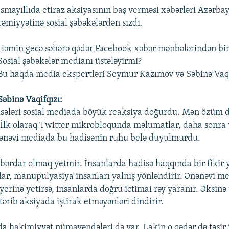
İsmayıllıda etiraz aksiyasının baş verməsi xəbərləri Azərba
cəmiyyətinə sosial şəbəkələrdən sızdı.
Həmin gecə səhərə qədər Facebook xəbər mənbələrindən biri
Sosial şəbəkələr medianı üstələyirmi?
Bu haqda media ekspertləri Seymur Kazımov və Səbinə Vaqif
Səbinə Vaqifqızı:
disələri sosial mediada böyük reaksiya doğurdu. Mən özüm d
İlk olaraq Twitter mikrobloqunda məlumatlar, daha sonra v
ənəvi mediada bu hadisənin ruhu belə duyulmurdu.
bərdar olmaq yetmir. İnsanlarda hadisə haqqında bir fikir 
ar, manupulyasiya insanları yalnış yönləndirir. Ənənəvi med
erinə yetirsə, insanlarda doğru ictimai rəy yaranır. Əksinə 
stərib aksiyada iştirak etməyənləri dindirir.
da hakimiyyət nümayəndələri də var. Lakin o qədər də təsir 