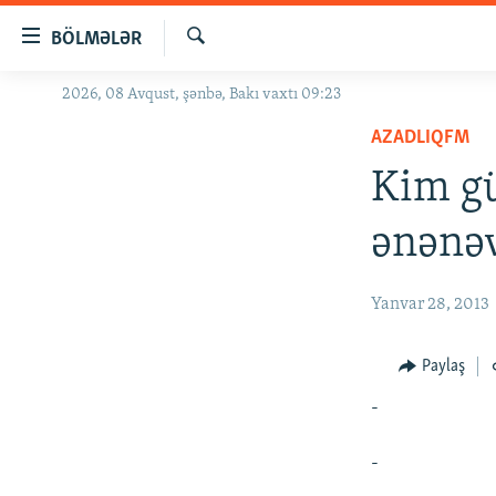
Keçid
BÖLMƏLƏR
linkləri
Axtar
Əsas
2026, 08 Avqust, şənbə, Bakı vaxtı 09:23
GÜNDƏM
məzmuna
AZADLIQFM
#İZAHLA
qayıt
Əsas
Kim gü
KORRUPSIOMETR
naviqasiyaya
#ƏSLINDƏ
qayıt
ənənə
Axtarışa
FƏRQƏ BAX
keç
QANUNI DOĞRU
Yanvar 28, 2013
ARAŞDIRMA
Paylaş
MULTIMEDIA
-
RADIO ARXIV
VIDEO
HAQQIMIZDA
FOTOQALEREYA
OXU ZALI
-