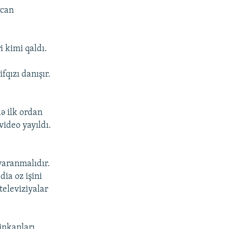
ycan
 kimi qaldı.
qızı danışır.
ə ilk ordan
ideo yayıldı.
yaranmalıdır.
ia oz işini
televiziyalar
inkanları