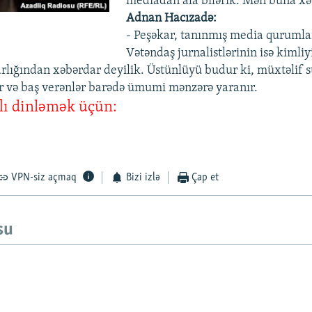
mediadan ala bilərik. Mən buna x
Adnan Hacızadə:
ı
- Peşəkar, tanınmış media qurumla
Vətəndaş jurnalistlərinin isə kimliy
rlığından xəbərdar deyilik. Üstünlüyü budur ki, müxtəlif 
nır və baş verənlər barədə ümumi mənzərə yaranır.
lı dinləmək üçün:
VPN-siz açmaq
Bizi izlə
Çap et
su