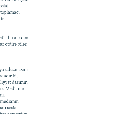
osial
 toplamaq,
ir.
edia bu alətdən
f etdirə bilər.
aya uduzmasını
dadır ki,
liyyət daşımır,
var. Medianın
una
 medianın
atı sosial