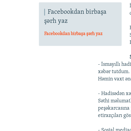
İNFOQRAFIKA
AZƏRBAYCAN ƏDƏBIYYATI KITABXANASI
MISSIYAMIZ
Facebookdan birbaşa
KARIKATURA
İSLAM VƏ DEMOKRATIYA
PEŞƏ ETIKASI VƏ JURNALISTIKA
STANDARTLARIMIZ
şərh yaz
İZ - MƏDƏNIYYƏT PROQRAMI
MATERIALLARIMIZDAN ISTIFADƏ
Facebookdan birbaşa şərh yaz
AZADLIQRADIOSU MOBIL TELEFONUNUZDA
BIZIMLƏ ƏLAQƏ
XƏBƏR BÜLLETENLƏRIMIZ
- İsmayıllı ha
xəbər tutdum. 
Həmin vaxt ən
- Hadisədən xə
Səthi məlumatl
peşəkarcasına y
etirazçıları gö
- Sosial media