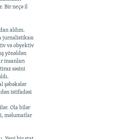
 Bir neçə il
dan aldım.
 jurnalistikası
iv və obyektiv
nış yönəldən
r insanları
iraz səsini
ldı.
al şəbəkələr
tdən istifadəsi
lər. Ola bilər
ki, məlumatlar
. Yeni bir ştat