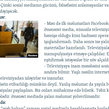
Çünki sosial medianın gücünü, fəlsəfəsini anlamayanlar var.
 dəyişəcək.
ov:
- Mən də ilk məlumatları Facebook
Ənənənvi media, xüsusilə televiziya
həmişə olduğu kimi hadisəni operat
işıqlandırmadı. Daha sonra isə yal
materiallar hazırlandı. Televiziyala
manupulyasiya etməyə çalışdılar. Et
eşitdirmək istəyənlər bir növ alçaldı
- Televiziyaya inam məsələsini sosi
sındıra bilmir. Yaşlı nəsilin interne
televiziyadan izləyirlər və inanırlar.
lərin etibarlılığı mümkün deyil. Yanlış məlumat da yayıla bi
siyalar paylaşılsın. Biz onları mühakimə edə bilərik. Təbii 
ələdir. Ənənəvi mediada yalan məlumat yolverilməzdir.
də:
 “ərəb baharı” zamanı sosial mediayla hesablaşmağa başladı