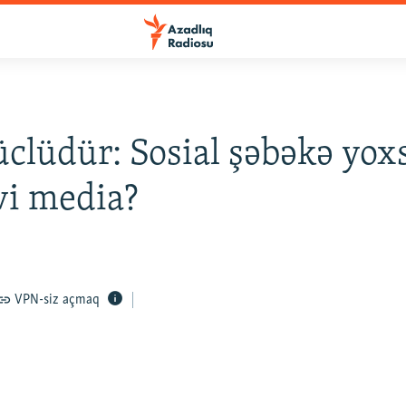
clüdür: Sosial şəbəkə yox
vi media?
VPN-siz açmaq