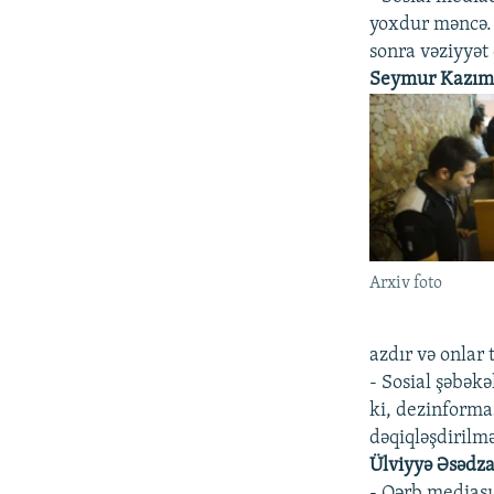
yoxdur məncə. 
sonra vəziyyət
Seymur Kazım
Arxiv foto
azdır və onlar 
- Sosial şəbəkə
ki, dezinforma
dəqiqləşdirilm
Ülviyyə Əsədza
- Qərb mediası