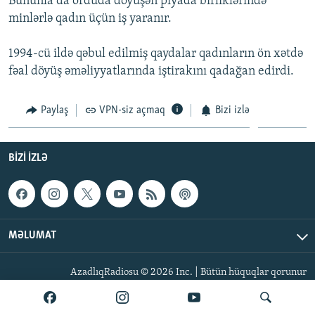
Bununla da orduda döyüşən piyada birliklərində
İNFOQRAFIKA
AZƏRBAYCAN ƏDƏBIYYATI KITABXANASI
MISSIYAMIZ
minlərlə qadın üçün iş yaranır.
BIZI IZLƏ
KARIKATURA
İSLAM VƏ DEMOKRATIYA
PEŞƏ ETIKASI VƏ JURNALISTIKA STANDARTLARIMIZ
1994-cü ildə qəbul edilmiş qaydalar qadınların ön xətdə
İZ - MƏDƏNIYYƏT PROQRAMI
MATERIALLARIMIZDAN ISTIFADƏ
fəal döyüş əməliyyatlarında iştirakını qadağan edirdi.
AZADLIQRADIOSU MOBIL TELEFONUNUZDA
RFE/RL-in bütün saytları
Paylaş
VPN-siz açmaq
Bizi izlə
BIZIMLƏ ƏLAQƏ
XƏBƏR BÜLLETENLƏRIMIZ
BIZI IZLƏ
MƏLUMAT
AzadlıqRadiosu © 2026 Inc. | Bütün hüquqlar qorunur