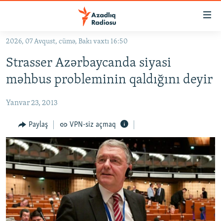
Keçid
linkləri
Əsas
2026, 07 Avqust, cümə, Bakı vaxtı 16:50
məzmuna
GÜNDƏM
Strasser Azərbaycanda siyasi
qayıt
#İZAHLA
Əsas
məhbus probleminin qaldığını deyir
KORRUPSIOMETR
naviqasiyaya
qayıt
Yanvar 23, 2013
#ƏSLINDƏ
Axtarışa
FƏRQƏ BAX
Paylaş
VPN-siz açmaq
keç
QANUNI DOĞRU
ARAŞDIRMA
MULTIMEDIA
RADIO ARXIV
VIDEO
HAQQIMIZDA
FOTOQALEREYA
OXU ZALI