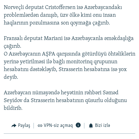
Norveçli deputat Cristoffersen isə Azərbaycandakı
problemlərdən danışıb, üzv ölkə kimi onu insan
haqlarının pozulmasına son qoymağa çağırıb.
Fransalı deputat Mariani isə Azərbaycanla əməkdaşlığa
çağırıb.
O Azərbaycanın AŞPA qarşısında götürdüyü öhtəliklərin
yerinə yetirilməsi ilə bağlı monitorinq qrupunun
hesabatını dəstəkləyib, Strasserin hesabatına isə yox
deyib.
Azərbaycan nümayəndə heyətinin rəhbəri Səməd
Seyidov da Strasserin hesabatının qüsurlu olduğunu
bildirib.
Paylaş
VPN-siz açmaq
Bizi izlə