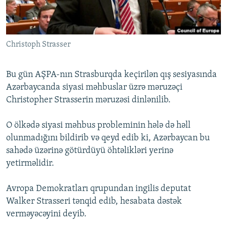
İNFOQRAFIKA
AZƏRBAYCAN ƏDƏBIYYATI KITABXANASI
MISSIYAMIZ
BIZI IZLƏ
KARIKATURA
İSLAM VƏ DEMOKRATIYA
PEŞƏ ETIKASI VƏ JURNALISTIKA STANDARTLARIMIZ
Christoph Strasser
İZ - MƏDƏNIYYƏT PROQRAMI
MATERIALLARIMIZDAN ISTIFADƏ
AZADLIQRADIOSU MOBIL TELEFONUNUZDA
RFE/RL-in bütün saytları
Bu gün AŞPA-nın Strasburqda keçirilən qış sesiyasında
BIZIMLƏ ƏLAQƏ
Azərbaycanda siyasi məhbuslar üzrə məruzəçi
Christopher Strasserin məruzəsi dinlənilib.
XƏBƏR BÜLLETENLƏRIMIZ
O ölkədə siyasi məhbus probleminin hələ də həll
olunmadığını bildirib və qeyd edib ki, Azərbaycan bu
sahədə üzərinə götürdüyü öhtəlikləri yerinə
yetirməlidir.
Avropa Demokratları qrupundan ingilis deputat
Walker Strasseri tənqid edib, hesabata dəstək
verməyəcəyini deyib.