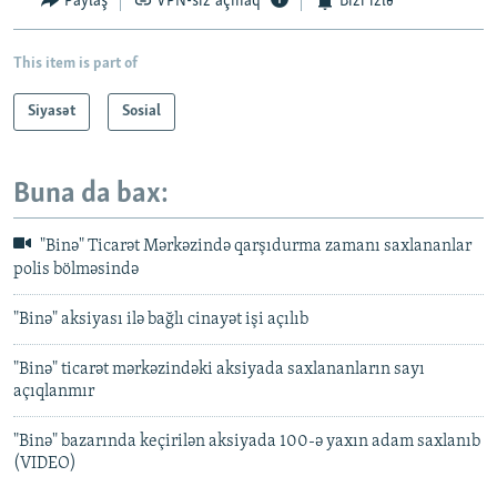
Paylaş
VPN-siz açmaq
Bizi izlə
This item is part of
Siyasət
Sosial
Buna da bax:
"Binə" Ticarət Mərkəzində qarşıdurma zamanı saxlananlar
polis bölməsində
"Binə" aksiyası ilə bağlı cinayət işi açılıb
"Binə" ticarət mərkəzindəki aksiyada saxlananların sayı
açıqlanmır
"Binə" bazarında keçirilən aksiyada 100-ə yaxın adam saxlanıb
(VIDEO)