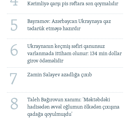
4
Kərimliyə qarşı pis rəftara son qoymalıdır
5
Bayramov: Azərbaycan Ukraynaya qaz
tədarük etməyə hazırdır
6
Ukraynanın keçmiş səfiri qanunsuz
varlanmada ittiham olunur: 134 min dollar
girov ödəməlidir
7
Zamin Salayev azadlığa çıxıb
8
Taleh Bağırovun xanımı: 'Məktəbdəki
hadisədən əvvəl oğlumun ölkədən çıxışına
qadağa qoyulmuşdu'