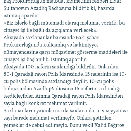
Baş Prokurorluğun mətbuat xidmətinin rəhbəri Eldar
Sultanovun Azadlıq Radiosuna bildirib ki, hazırda
istintaq aparılır:
«Biz işlərlə bağlı mütəmadi olaraq məlumat veririk, bu
cinayət işi ilə bağlı da açıqlama veriləcək».
Aksiyada saxlananlar barəsində Bakı şəhər
Prokurorluğunda xuliqanlıq və hakimiyyət
nümayəndəsinə qarşı müqavimət göstərmə maddələri ilə
cinayət işi başlanılıb. İstintaq aparılır.
Aksiyada 100 nəfərin saxlandığı bildirilir. Onlardan
80-i Qaradağ rayon Polis İdarəsində, 15 nəfərinin isə 10-
cu polis bölməsində saxlandığı deyilir. 10-cu polis
bölməsindən AzadlıqRadiosuna 15 nəfərin saxlandığı
təsdiqləyiblər. Amma Qaradağ rayon Polis İdarəsindən
sayla bağlı konkret məlumat verilmir.
Saxlananların yaxınlarına da saxlananların vəziyyəti və
sayı barədə məlumat verilməyib. Onlara gətirilən
yeməklər də qəbul edilməyib. Bunu vəkil Xalid Bağırov