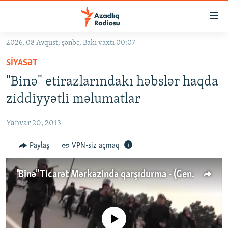
Keçid
linkləri
Əsas
2026, 08 Avqust, şənbə, Bakı vaxtı 00:07
məzmuna
GÜNDƏM
SIYASƏT
qayıt
#İZAHLA
Əsas
"Binə" etirazlarındakı həbslər haqda
KORRUPSIOMETR
naviqasiyaya
ziddiyyətli məlumatlar
qayıt
#ƏSLINDƏ
Axtarışa
Yanvar 20, 2013
FƏRQƏ BAX
keç
QANUNI DOĞRU
Paylaş
VPN-siz açmaq
ARAŞDIRMA
"Binə" Ticarət Mərkəzində qarşıdurma - (Geniş video)
MULTIMEDIA
RADIO ARXIV
VIDEO
HAQQIMIZDA
No media source currently available
FOTOQALEREYA
OXU ZALI