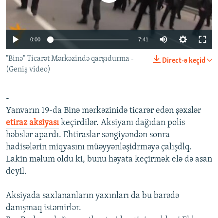
İNFOQRAFIKA
AZƏRBAYCAN ƏDƏBIYYATI KITABXANASI
MISSIYAMIZ
BIZI IZLƏ
KARIKATURA
İSLAM VƏ DEMOKRATIYA
PEŞƏ ETIKASI VƏ JURNALISTIKA STANDARTLARIMIZ
0:00
7:41
İZ - MƏDƏNIYYƏT PROQRAMI
MATERIALLARIMIZDAN ISTIFADƏ
"Binə" Ticarət Mərkəzində qarşıdurma -
Direct-ə keçid
AZADLIQRADIOSU MOBIL TELEFONUNUZDA
RFE/RL-in bütün saytları
(Geniş video)
BIZIMLƏ ƏLAQƏ
XƏBƏR BÜLLETENLƏRIMIZ
-
Yanvarın 19-da Binə mərkəzinidə ticarər edən şəxslər
etiraz aksiyası
keçirdilər. Aksiyanı dağıdan polis
həbslər apardı. Ehtiraslar səngiyəndən sonra
hadisələrin miqyasını müəyyənləşidrməyə çalışdlq.
Lakin məlum oldu ki, bunu həyata keçirmək elə də asan
deyil.
Aksiyada saxlananların yaxınları da bu barədə
danışmaq istəmirlər.