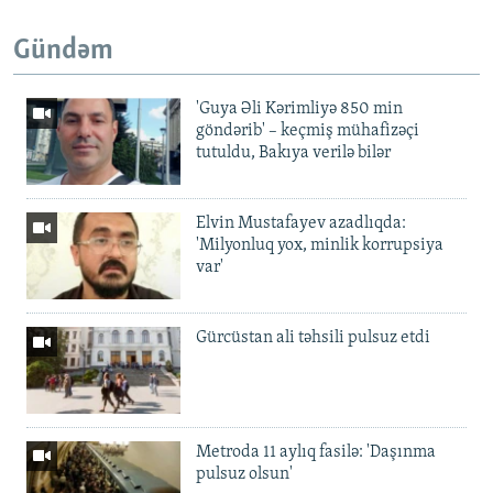
Gündəm
'Guya Əli Kərimliyə 850 min
göndərib' – keçmiş mühafizəçi
tutuldu, Bakıya verilə bilər
Elvin Mustafayev azadlıqda:
'Milyonluq yox, minlik korrupsiya
var'
Gürcüstan ali təhsili pulsuz etdi
Metroda 11 aylıq fasilə: 'Daşınma
pulsuz olsun'