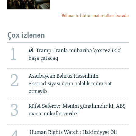
Bölmənin bütün materialları burada
Çox izlənən
1
Tramp: İranla müharibə 'çox tezliklə'
başa çatacaq
2
Azərbaycan Bəhruz Həsənlinin
ekstradisiyası üçün hələlik müraciət
etməyib
3
Rüfət Səfərov: 'Mənim günahımdır ki, ABŞ
mənə mükafat verib?'
'Human Rights Watch': Hakimiyyət Əli