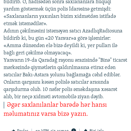
bildirib. O, hadisədən sonra saxlananlara hüquqi
yardım göstərmək üçün polis İdarəsinə getmişdi:
«Saxlananların yaxınları bizim xidmətdən istifadə
etmək istəmədilər».
Adının çəkilməsini istəməyən satıcı AzadlıqRadiosuna
bildirib ki, bu gün «20 Yanvar»a görə işləmirlər:
«Amma dünəndən elə bizə deyildi ki, yer pulları ilə
bağlı geri çəkilmə olmayacaq».
Yanvarın 19-da Qaradağ rayonu ərazisində "Binə" ticarət
mərkəzində qiymətlərin qaldırılmasına etiraz edən
satıcılar Bakı-Astara yolunu bağlamağa cəhd ediblər.
Onların qarşısını kəsən polislə satıcılar arasında
qarşıdurma olub. 10 nəfər polis əməkdaşına xəsarət
alıb, bir neçə xidməti avtomobilə ziyan dəyib.
Əgər saxlanılanlar barədə hər hansı
məlumatınız varsa bizə yazın.