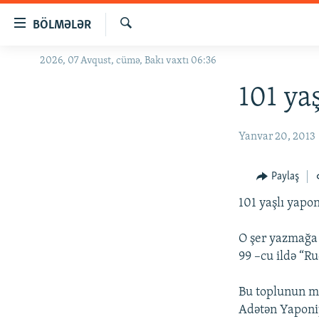
Keçid
BÖLMƏLƏR
linkləri
Axtar
Əsas
2026, 07 Avqust, cümə, Bakı vaxtı 06:36
GÜNDƏM
məzmuna
#İZAHLA
101 ya
qayıt
Əsas
KORRUPSIOMETR
naviqasiyaya
Yanvar 20, 2013
#ƏSLINDƏ
qayıt
Axtarışa
FƏRQƏ BAX
Paylaş
keç
QANUNI DOĞRU
101 yaşlı yapon
ARAŞDIRMA
O şer yazmağa 
MULTIMEDIA
99 –cu ildə “Ru
RADIO ARXIV
VIDEO
Bu toplunun mi
HAQQIMIZDA
FOTOQALEREYA
OXU ZALI
Adətən Yaponiy