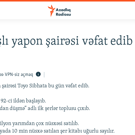
şlı yapon şairəsi vəfat edib
VPN-siz açmaq
 şairəsi Toyo Sibhata bu gün vəfat edib.
92-ci ildən başlayıb.
dan düşmə” adlı ilk şerlər toplusu çıxıb.
lyon yarımdan çox nüsxəsi satılıb.
ada 10 min nüsxə satılan şer kitabı uğurlu sayılır.