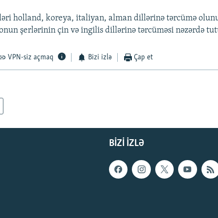
əri holland, koreya, italiyan, alman dillərinə tərcümə olun
un şerlərinin çin və ingilis dillərinə tərcüməsi nəzərdə tut
VPN-siz açmaq
Bizi izlə
Çap et
BIZI IZLƏ