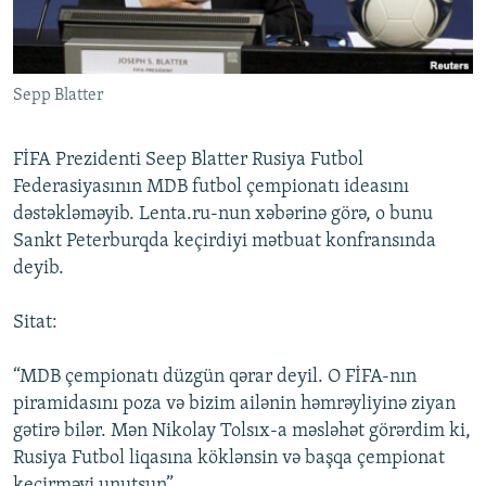
İNFOQRAFIKA
AZƏRBAYCAN ƏDƏBIYYATI KITABXANASI
MISSIYAMIZ
BIZI IZLƏ
KARIKATURA
İSLAM VƏ DEMOKRATIYA
PEŞƏ ETIKASI VƏ JURNALISTIKA STANDARTLARIMIZ
Sepp Blatter
İZ - MƏDƏNIYYƏT PROQRAMI
MATERIALLARIMIZDAN ISTIFADƏ
AZADLIQRADIOSU MOBIL TELEFONUNUZDA
RFE/RL-in bütün saytları
FİFA Prezidenti Seep Blatter Rusiya Futbol
BIZIMLƏ ƏLAQƏ
Federasiyasının MDB futbol çempionatı ideasını
dəstəkləməyib. Lenta.ru-nun xəbərinə görə, o bunu
XƏBƏR BÜLLETENLƏRIMIZ
Sankt Peterburqda keçirdiyi mətbuat konfransında
deyib.
Sitat:
“MDB çempionatı düzgün qərar deyil. O FİFA-nın
piramidasını poza və bizim ailənin həmrəyliyinə ziyan
gətirə bilər. Mən Nikolay Tolsıx-a məsləhət görərdim ki,
Rusiya Futbol liqasına köklənsin və başqa çempionat
keçirməyi unutsun”.