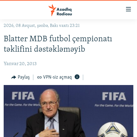
Keçid
linkləri
Əsas
2026, 08 Avqust, şənbə, Bakı vaxtı 23:21
məzmuna
GÜNDƏM
Blatter MDB futbol çempionatı
qayıt
#İZAHLA
Əsas
təklifini dəstəkləməyib
KORRUPSIOMETR
naviqasiyaya
qayıt
Yanvar 20, 2013
#ƏSLINDƏ
Axtarışa
FƏRQƏ BAX
Paylaş
VPN-siz açmaq
keç
QANUNI DOĞRU
ARAŞDIRMA
MULTIMEDIA
RADIO ARXIV
VIDEO
HAQQIMIZDA
FOTOQALEREYA
OXU ZALI