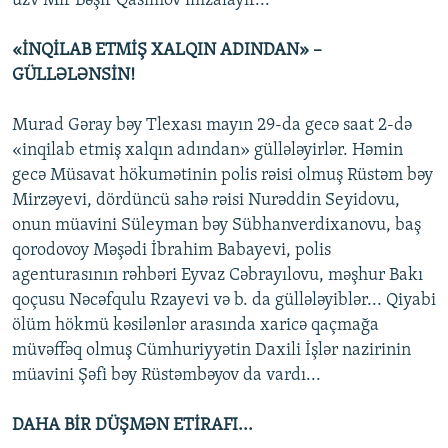
üzv Mir Bəşir Qasımov imzalayır...
«İNQİLAB ETMİŞ XALQIN ADINDAN» –
GÜLLƏLƏNSİN!
Murad Gəray bəy Tlexası mayın 29-da gecə saat 2-də
«inqilab etmiş xalqın adından» güllələyirlər. Həmin
gecə Müsavat hökumətinin polis rəisi olmuş Rüstəm bəy
Mirzəyevi, dördüncü sahə rəisi Nurəddin Seyidovu,
onun müavini Süleyman bəy Sübhanverdixanovu, baş
qorodovoy Məşədi İbrahim Babayevi, polis
agenturasının rəhbəri Eyvaz Cəbrayılovu, məşhur Bakı
qoçusu Nəcəfqulu Rzayevi və b. da güllələyiblər... Qiyabi
ölüm hökmü kəsilənlər arasında xaricə qaçmağa
müvəffəq olmuş Cümhuriyyətin Daxili İşlər nazirinin
müavini Şəfi bəy Rüstəmbəyov da vardı...
DAHA BİR DÜŞMƏN ETİRAFI...