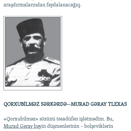
araşdırmalarından faydalanacağıq.
QORXUBİLMƏZ SƏRKƏRDƏ--MURAD GƏRAY TLEXAS
«Qorxubilməz» sözünü təsadüfən işlətmədim. Bu,
Murad Gəray bəy
in düşmənlərinin – bolşeviklərin