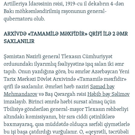
Artilleriya İdarəsinin rəisi, 1919-cu il dekabrın 4-dən
Bakı möhkəmləndirilmiş rayonunun general-
qubernatoru olub.
ARXİVDƏ «TAMAMİLƏ MƏXFİDİR» QRİFİ İLƏ 2 ƏMR
SAXLANILIR
Şəmistan Nəzirli general Tlexasın Cümhuriyyət
ordusundakı ilyarımlıq fəaliyyətinə işıq salan iki əmr
tapıb. Onun yazdığına görə, bu əmrlər Azərbaycan Yeni
Tarix Mərkəzi Dövlət Arxivində «Tamamilə məxfidir»
qrifi ilə saxlanılır. Əmrləri hərb naziri
Səməd bəy
Mehmandarov
və Baş Qərargah rəisi
Həbib bəy Səlimov
imzalayıb. Birinci əmrdə hərbi sursat almaq üçün
Tbilisiyə göndərilən general-mayor Tlexasın rəhbərliyi
altındakı komissiyanın, bir sıra ciddi çətinliklərə
baxmayaraq, qısa müddətdə olduqca sərfəli qiymətlərlə
bu işi başa çatdırdığı vurğulanır. O, «qeyrətli, təcrübəli