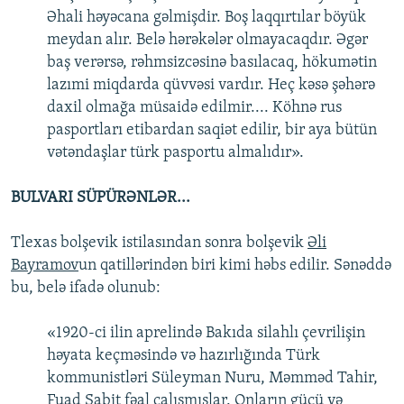
Əhali həyəcana gəlmişdir. Boş laqqırtılar böyük
meydan alır. Belə hərəkələr olmayacaqdır. Əgər
baş verərsə, rəhmsizcəsinə basılacaq, hökumətin
lazımi miqdarda qüvvəsi vardır. Heç kəsə şəhərə
daxil olmağa müsaidə edilmir.... Köhnə rus
pasportları etibardan saqiət edilir, bir aya bütün
vətəndaşlar türk pasportu almalıdır».
BULVARI SÜPÜRƏNLƏR...
Tlexas bolşevik istilasından sonra bolşevik
Əli
Bayramov
un qatillərindən biri kimi həbs edilir. Sənəddə
bu, belə ifadə olunub:
«1920-ci ilin aprelində Bakıda silahlı çevrilişin
həyata keçməsində və hazırlığında Türk
kommunistləri Süleyman Nuru, Məmməd Tahir,
Fuad Sabit fəal çalışmışlar. Onların gücü və