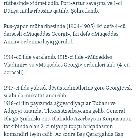
rütbəsində xidmət edib. Port-Artur savaşına və 1-ci
Dünya müharibəsinə qatılıb. Şöhrətlənib.
Rus-yapon müharibəsində (1904-1905) iki dəfə 4-cü
dərəcəli «Müqəddəs Georgi», iki dəfə «Müqəddəs
Anna» ordeninə layiq görülüb.
1914-cü ildə yaralanıb. 1915-ci ildə «Müqəddəs
Vladimir» və «Müqəddəs Georgi» ordenləri alıb (4-cü
dərəcəli).
1917-ci ildə yüksək döyüş xidmətlərinə görə Georgievsk
silahı ilə mükafatlandırılıb.
1918-ci ilin payızında ağqvardiyaçılar Kubanı və
Adıgeyi tutanda, Tlexas Azərbaycana gəlib. General
Əliağa Şıxlinski onu Əlahiddə Azərbaycan Korpusunun
tərkibində olan 2-ci nişançı topçu briqadasının
komandiri təyin edib. Az sonra Baş Qərargahda Baş