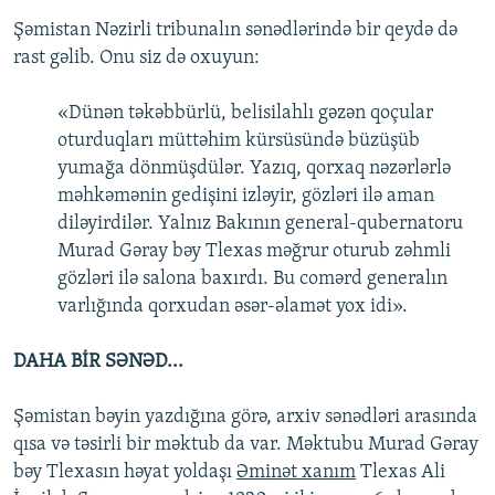
Şəmistan Nəzirli tribunalın sənədlərində bir qeydə də
rast gəlib. Onu siz də oxuyun:
«Dünən təkəbbürlü, belisilahlı gəzən qoçular
oturduqları müttəhim kürsüsündə büzüşüb
yumağa dönmüşdülər. Yazıq, qorxaq nəzərlərlə
məhkəmənin gedişini izləyir, gözləri ilə aman
diləyirdilər. Yalnız Bakının general-qubernatoru
Murad Gəray bəy Tlexas məğrur oturub zəhmli
gözləri ilə salona baxırdı. Bu comərd generalın
varlığında qorxudan əsər-əlamət yox idi».
DAHA BİR SƏNƏD...
Şəmistan bəyin yazdığına görə, arxiv sənədləri arasında
qısa və təsirli bir məktub da var. Məktubu Murad Gəray
bəy Tlexasın həyat yoldaşı
Əminət xanım
Tlexas Ali