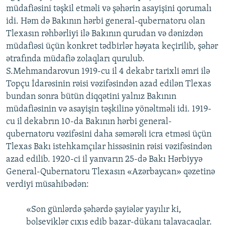
müdafiəsini təşkil etməli və şəhərin asayişini qorumalı
idi. Həm də Bakının hərbi general-qubernatoru olan
Tlexasın rəhbərliyi ilə Bakının qurudan və dənizdən
müdafiəsi üçün konkret tədbirlər həyata keçirilib, şəhər
ətrafında müdafiə zolaqları qurulub.
S.Mehmandarovun 1919-cu il 4 dekabr tarixli əmri ilə
Topçu İdarəsinin rəisi vəzifəsindən azad edilən Tlexas
bundan sonra bütün diqqətini yalnız Bakının
müdafiəsinin və asayişin təşkilinə yönəltməli idi. 1919-
cu il dekabrın 10-da Bakının hərbi general-
qubernatoru vəzifəsini daha səmərəli icra etməsi üçün
Tlexas Bakı istehkamçılar hissəsinin rəisi vəzifəsindən
azad edilib. 1920-ci il yanvarın 25-də Bakı Hərbiyyə
General-Qubernatoru Tlexasın «Azərbaycan» qəzetinə
verdiyi müsahibədən:
«Son günlərdə şəhərdə şayiələr yayılır ki,
bolşeviklər çıxış edib bazar-dükanı talayacaqlar.