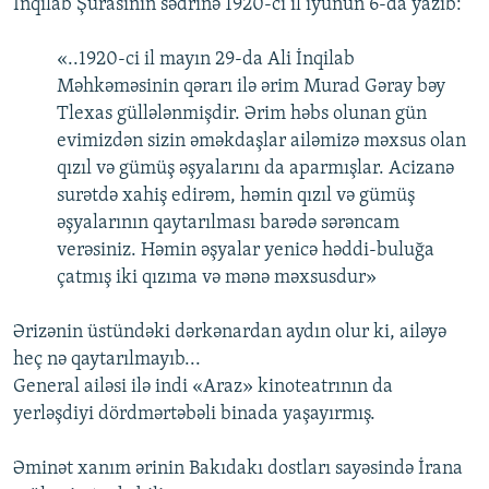
İnqilab Şurasının sədrinə 1920-ci il iyunun 6-da yazıb:
«..1920-ci il mayın 29-da Ali İnqilab
Məhkəməsinin qərarı ilə ərim Murad Gəray bəy
Tlexas güllələnmişdir. Ərim həbs olunan gün
evimizdən sizin əməkdaşlar ailəmizə məxsus olan
qızıl və gümüş əşyalarını da aparmışlar. Acizanə
surətdə xahiş edirəm, həmin qızıl və gümüş
əşyalarının qaytarılması barədə sərəncam
verəsiniz. Həmin əşyalar yenicə həddi-buluğa
çatmış iki qızıma və mənə məxsusdur»
Ərizənin üstündəki dərkənardan aydın olur ki, ailəyə
heç nə qaytarılmayıb...
General ailəsi ilə indi «Araz» kinoteatrının da
yerləşdiyi dördmərtəbəli binada yaşayırmış.
Əminət xanım ərinin Bakıdakı dostları sayəsində İrana