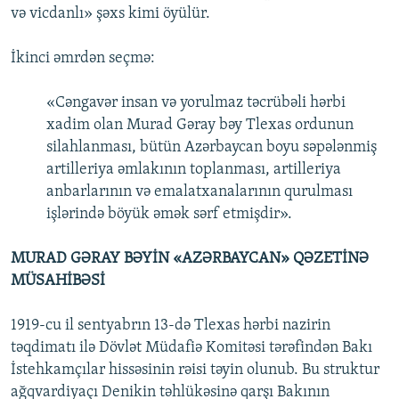
və vicdanlı» şəxs kimi öyülür.
İkinci əmrdən seçmə:
«Cəngavər insan və yorulmaz təcrübəli hərbi
xadim olan Murad Gəray bəy Tlexas ordunun
silahlanması, bütün Azərbaycan boyu səpələnmiş
artilleriya əmlakının toplanması, artilleriya
anbarlarının və emalatxanalarının qurulması
işlərində böyük əmək sərf etmişdir».
MURAD GƏRAY BƏYİN «AZƏRBAYCAN» QƏZETİNƏ
MÜSAHİBƏSİ
1919-cu il sentyabrın 13-də Tlexas hərbi nazirin
təqdimatı ilə Dövlət Müdafiə Komitəsi tərəfindən Bakı
İstehkamçılar hissəsinin rəisi təyin olunub. Bu struktur
ağqvardiyaçı Denikin təhlükəsinə qarşı Bakının