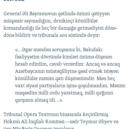
General Əli Bayramovun qətlində özünü qətiyyən
müqəssir saymadığını, denikinçi könüllülər
komandanlığı ilə heç bir danışığa getmədiyini dönə-
dönə bildirir və tribunala son sözündə deyir:
«...Əgər məndən soruşsanız ki, Bakıdakı
fəaliyyətim dövründə kimləri özümə düşmən
hesab edirdim, cavab verərdim: Ancaq və ancaq
Azərbaycanın müstəqilliyinə qəsd etmək istəyən
könüllülər mənim qatı düşmənimdir. Mən heç
vaxt siyasi partiyaların işinə qoşulmazdım. Mənim
məqsədim milli ordu yaratmaq, milli qırğının
qarşısını almaq idi...».
Tribunal Opera Teatrının binasında keçirilirmiş.
Hökmü Ali İnqilab Komitəsi—sədr Teymur Əliyev və