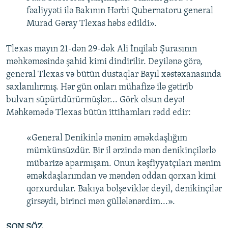
fəaliyyəti ilə Bakının Hərbi Qubernatoru general
Murad Gəray Tlexas həbs edildi».
Tlexas mayın 21-dən 29-dək Ali İnqilab Şurasının
məhkəməsində şahid kimi dindirilir. Deyilənə görə,
general Tlexas və bütün dustaqlar Bayıl xəstəxanasında
saxlanılırmış. Hər gün onları mühafizə ilə gətirib
bulvarı süpürtdürürmüşlər... Görk olsun deyə!
Məhkəmədə Tlexas bütün ittihamları rədd edir:
«General Denikinlə mənim əməkdaşlığım
mümkünsüzdür. Bir il ərzində mən denikinçilərlə
mübarizə aparmışam. Onun kəşfiyyatçıları mənim
əməkdaşlarımdan və məndən oddan qorxan kimi
qorxurdular. Bakıya bolşeviklər deyil, denikinçilər
girsəydi, birinci mən güllələnərdim...».
SON SÖZ