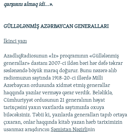
qarşısını almaq idi...».
İNFOQRAFIKA
AZƏRBAYCAN ƏDƏBIYYATI KITABXANASI
MISSIYAMIZ
BIZI IZLƏ
KARIKATURA
İSLAM VƏ DEMOKRATIYA
PEŞƏ ETIKASI VƏ JURNALISTIKA STANDARTLARIMIZ
GÜLLƏLƏNMİŞ AZƏRBAYCAN GENERALLARI
İZ - MƏDƏNIYYƏT PROQRAMI
MATERIALLARIMIZDAN ISTIFADƏ
AZADLIQRADIOSU MOBIL TELEFONUNUZDA
RFE/RL-in bütün saytları
İkinci yazı
BIZIMLƏ ƏLAQƏ
AzadlıqRadiosunun «İz» proqramının «Güllələnmiş
XƏBƏR BÜLLETENLƏRIMIZ
generallar» dastanı 2007-ci ildən bəri hər dəfə təkrar
səslənəndə böyük maraq doğurur. Bunu nəzərə alıb
radiomuzun saytında 1918-20-ci illərdə Milli
Azərbaycan ordusunda xidmət etmiş generallar
haqqında yazılar verməyə qərar verdik. Beləliklə,
Cümhuriyyət ordusunun 21 generalının həyat
tarixçəsini yaxın vaxtlarda saytımızda oxuya
biləcəksiniz. Təbii ki, yazılarda generalları tapıb ortaya
çıxaran, onlar haqqında kitab yazan hərb tariximizin
usanmaz araşdırıcısı
Şəmistan Nəzirli
nin