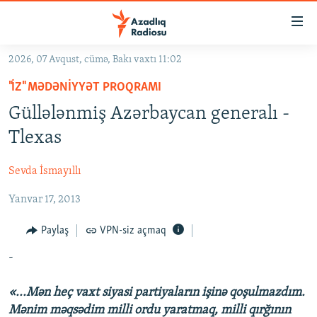
Keçid
linkləri
Əsas
2026, 07 Avqust, cümə, Bakı vaxtı 11:02
məzmuna
GÜNDƏM
"İZ" MƏDƏNIYYƏT PROQRAMI
qayıt
#İZAHLA
Əsas
Güllələnmiş Azərbaycan generalı -
KORRUPSIOMETR
naviqasiyaya
Tlexas
qayıt
#ƏSLINDƏ
Axtarışa
Sevda İsmayıllı
FƏRQƏ BAX
keç
Yanvar 17, 2013
QANUNI DOĞRU
ARAŞDIRMA
Paylaş
VPN-siz açmaq
MULTIMEDIA
-
RADIO ARXIV
VIDEO
«...Mən heç vaxt siyasi partiyaların işinə qoşulmazdım.
HAQQIMIZDA
FOTOQALEREYA
OXU ZALI
Mənim məqsədim milli ordu yaratmaq, milli qırğının