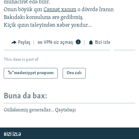
mühacirət edə bilir.
Onun böyük qızı
Cənnət xanım
o dövrdə İranın
Bakıdakı konsuluna ərə gedibmiş.
Kiçik qızın taleyindən xəbər yoxdur...
Paylaş
VPN-siz açmaq
Bizi izlə
This item is part of
"İz" mədəniyyət proqramı
Oxu zalı
Buna da bax:
Güllələnmiş generallar… Qaytabaşı
BIZI IZLƏ