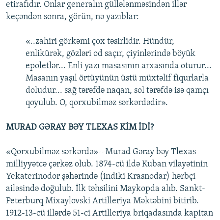
etirafıdır. Onlar generalın güllələnməsindən illər
keçəndən sonra, görün, nə yazıblar:
«..zahiri görkəmi çox təsirlidir. Hündür,
enlikürək, gözləri od saçır, çiyinlərində böyük
epoletlər... Enli yazı masasının arxasında oturur...
Masanın yaşıl örtüyünün üstü müxtəlif fiqurlarla
doludur... sağ tərəfdə naqan, sol tərəfdə isə qamçı
qoyulub. O, qorxubilməz sərkərdədir».
MURAD GƏRAY BƏY TLEXAS KİM İDİ?
«Qorxubilməz sərkərdə»--Murad Gəray bəy Tlexas
milliyyətcə çərkəz olub. 1874-cü ildə Kuban vilayətinin
Yekaterinodor şəhərində (indiki Krasnodar) hərbçi
ailəsində doğulub. İlk təhsilini Maykopda alıb. Sankt-
Peterburq Mixaylovski Artilleriya Məktəbini bitirib.
1912-13-cü illərdə 51-ci Artilleriya briqadasında kapitan