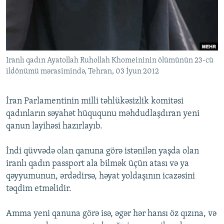
İNFOQRAFIKA
AZƏRBAYCAN ƏDƏBIYYATI KITABXANASI
MISSIYAMIZ
BIZI IZLƏ
KARIKATURA
İSLAM VƏ DEMOKRATIYA
PEŞƏ ETIKASI VƏ JURNALISTIKA STANDARTLARIMIZ
İZ - MƏDƏNIYYƏT PROQRAMI
MATERIALLARIMIZDAN ISTIFADƏ
Iranlı qadın Ayatollah Ruhollah Khomeininin ölümünün 23-cü
AZADLIQRADIOSU MOBIL TELEFONUNUZDA
RFE/RL-in bütün saytları
ildönümü mərasimində, Tehran, 03 İyun 2012
BIZIMLƏ ƏLAQƏ
XƏBƏR BÜLLETENLƏRIMIZ
İran Parlamentinin milli təhlükəsizlik komitəsi
qadınların səyahət hüququnu məhdudlaşdıran yeni
qanun layihəsi hazırlayıb.
İndi qüvvədə olan qanuna görə istənilən yaşda olan
iranlı qadın passport ala bilmək üçün atası və ya
qəyyumunun, ərdədirsə, həyat yoldaşının icazəsini
təqdim etməlidir.
Amma yeni qanuna görə isə, əgər hər hansı öz qızına, və