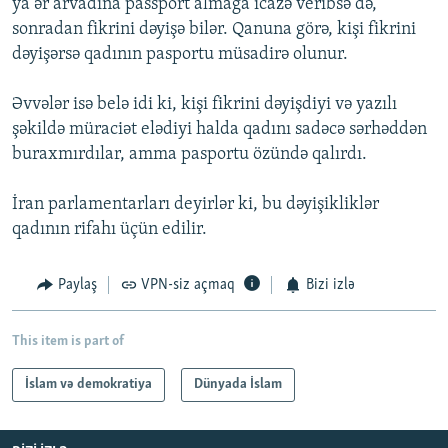
ya ər arvadına passport almağa icazə veribsə də,
sonradan fikrini dəyişə bilər. Qanuna görə, kişi fikrini
dəyişərsə qadının pasportu müsadirə olunur.
Əvvələr isə belə idi ki, kişi fikrini dəyişdiyi və yazılı
şəkildə müraciət elədiyi halda qadını sadəcə sərhəddən
buraxmırdılar, amma pasportu özündə qalırdı.
İran parlamentarları deyirlər ki, bu dəyişikliklər
qadının rifahı üçün edilir.
Paylaş
VPN-siz açmaq
Bizi izlə
This item is part of
İslam və demokratiya
Dünyada İslam