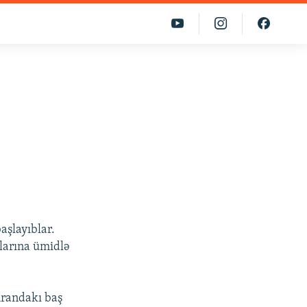
aşlayıblar.
qlarına ümidlə
hrandakı baş