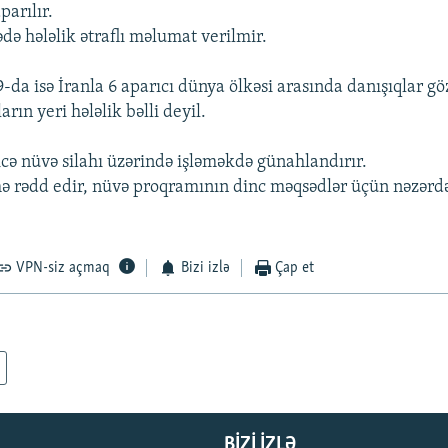
parılır.
də hələlik ətraflı məlumat verilmir.
da isə İranla 6 aparıcı dünya ölkəsi arasında danışıqlar göz
ın yeri hələlik bəlli deyil.
icə nüvə silahı üzərində işləməkdə günahlandırır.
ə rədd edir, nüvə proqramının dinc məqsədlər üçün nəzərd
VPN-siz açmaq
Bizi izlə
Çap et
BIZI IZLƏ