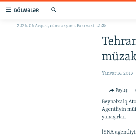
Keçid
BÖLMƏLƏR
linkləri
Axtar
Əsas
2026, 06 Avqust, cümə axşamı, Bakı vaxtı 21:35
GÜNDƏM
məzmuna
#İZAHLA
Tehran
qayıt
Əsas
KORRUPSIOMETR
müzaki
naviqasiyaya
#ƏSLINDƏ
qayıt
Axtarışa
FƏRQƏ BAX
Yanvar 16, 2013
keç
QANUNI DOĞRU
Paylaş
ARAŞDIRMA
Beynəlxalq Ato
MULTIMEDIA
Agentliyin müf
RADIO ARXIV
VIDEO
yanaşırlar.
HAQQIMIZDA
FOTOQALEREYA
OXU ZALI
İSNA agentliyi