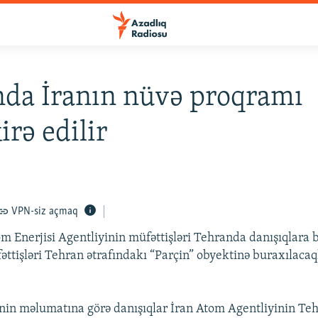
da İranın nüvə proqramı
rə edilir
VPN-siz açmaq
m Enerjisi Agentliyinin müfəttişləri Tehranda danışıqlara b
əttişləri Tehran ətrafındakı “Parçin” obyektinə buraxılaca
nin məlumatına görə danışıqlar İran Atom Agentliyinin Te