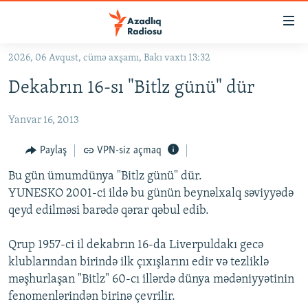
Keçid
linkləri
Əsas
2026, 06 Avqust, cümə axşamı, Bakı vaxtı 13:32
məzmuna
GÜNDƏM
Dekabrın 16-sı "Bitlz günü" dür
qayıt
#İZAHLA
Əsas
Yanvar 16, 2013
KORRUPSIOMETR
naviqasiyaya
qayıt
#ƏSLINDƏ
Paylaş
VPN-siz açmaq
Axtarışa
FƏRQƏ BAX
keç
Bu gün ümumdünya "Bitlz günü" dür.
YUNESKO 2001-ci ildə bu günün beynəlxalq səviyyədə
QANUNI DOĞRU
qeyd edilməsi barədə qərar qəbul edib.
ARAŞDIRMA
Qrup 1957-ci il dekabrın 16-da Liverpuldakı gecə
MULTIMEDIA
klublarından birində ilk çıxışlarını edir və tezliklə
RADIO ARXIV
VIDEO
məşhurlaşan "Bitlz" 60-cı illərdə dünya mədəniyyətinin
HAQQIMIZDA
fenomenlərindən birinə çevrilir.
FOTOQALEREYA
OXU ZALI