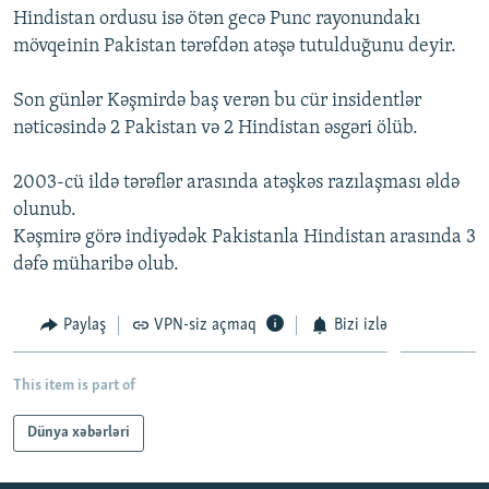
Hindistan ordusu isə ötən gecə Punc rayonundakı
İNFOQRAFIKA
AZƏRBAYCAN ƏDƏBIYYATI KITABXANASI
MISSIYAMIZ
BIZI IZLƏ
mövqeinin Pakistan tərəfdən atəşə tutulduğunu deyir.
KARIKATURA
İSLAM VƏ DEMOKRATIYA
PEŞƏ ETIKASI VƏ JURNALISTIKA STANDARTLARIMIZ
Son günlər Kəşmirdə baş verən bu cür insidentlər
İZ - MƏDƏNIYYƏT PROQRAMI
MATERIALLARIMIZDAN ISTIFADƏ
nəticəsində 2 Pakistan və 2 Hindistan əsgəri ölüb.
AZADLIQRADIOSU MOBIL TELEFONUNUZDA
RFE/RL-in bütün saytları
BIZIMLƏ ƏLAQƏ
2003-cü ildə tərəflər arasında atəşkəs razılaşması əldə
olunub.
XƏBƏR BÜLLETENLƏRIMIZ
Kəşmirə görə indiyədək Pakistanla Hindistan arasında 3
dəfə müharibə olub.
Paylaş
VPN-siz açmaq
Bizi izlə
This item is part of
Dünya xəbərləri