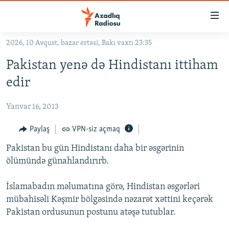
Keçid
linkləri
Əsas
2026, 10 Avqust, bazar ertəsi, Bakı vaxtı 23:35
məzmuna
GÜNDƏM
Pakistan yenə də Hindistanı ittiham
qayıt
#İZAHLA
Əsas
edir
KORRUPSIOMETR
naviqasiyaya
qayıt
Yanvar 16, 2013
#ƏSLINDƏ
Axtarışa
FƏRQƏ BAX
Paylaş
VPN-siz açmaq
keç
QANUNI DOĞRU
Pakistan bu gün Hindistanı daha bir əsgərinin
ölümündə günahlandırırb.
ARAŞDIRMA
MULTIMEDIA
İslamabadın məlumatına görə, Hindistan əsgərləri
mübahisəli Kəşmir bölgəsində nəzarət xəttini keçərək
RADIO ARXIV
VIDEO
Pakistan ordusunun postunu atəşə tutublar.
HAQQIMIZDA
FOTOQALEREYA
OXU ZALI