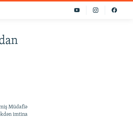
qdan
çmiş Müdafiə
əkdən imtina