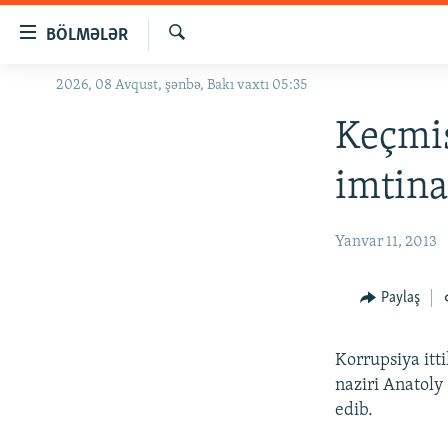
Keçid
BÖLMƏLƏR
linkləri
Axtar
Əsas
2026, 08 Avqust, şənbə, Bakı vaxtı 05:35
GÜNDƏM
məzmuna
#İZAHLA
Keçmiş
qayıt
Əsas
KORRUPSIOMETR
imtina
naviqasiyaya
#ƏSLINDƏ
qayıt
Axtarışa
FƏRQƏ BAX
Yanvar 11, 2013
keç
QANUNI DOĞRU
Paylaş
ARAŞDIRMA
MULTIMEDIA
Korrupsiya itt
RADIO ARXIV
VIDEO
naziri Anatoly
edib.
HAQQIMIZDA
FOTOQALEREYA
OXU ZALI