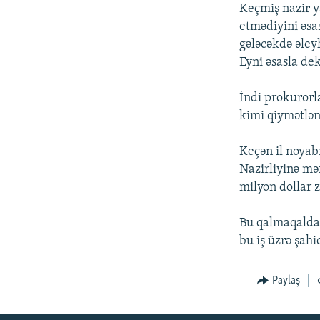
İNFOQRAFIKA
AZƏRBAYCAN ƏDƏBIYYATI KITABXANASI
MISSIYAMIZ
Keçmiş nazir y
etmədiyini əsas
KARIKATURA
İSLAM VƏ DEMOKRATIYA
PEŞƏ ETIKASI VƏ JURNALISTIKA
STANDARTLARIMIZ
gələcəkdə əleyh
İZ - MƏDƏNIYYƏT PROQRAMI
Eyni əsasla de
MATERIALLARIMIZDAN ISTIFADƏ
AZADLIQRADIOSU MOBIL TELEFONUNUZDA
İndi prokurorl
kimi qiymətlənd
BIZIMLƏ ƏLAQƏ
XƏBƏR BÜLLETENLƏRIMIZ
Keçən il noyab
Nazirliyinə mə
milyon dollar z
Bu qalmaqaldan
bu iş üzrə şahi
Paylaş