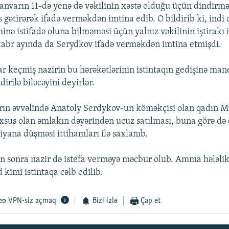
anvarın 11-də yenə də vəkilinin xəstə olduğu üçün dindirmə
 gətirərək ifadə verməkdən imtina edib. O bildirib ki, indi 
inə istifadə oluna bilməməsi üçün yalnız vəkilinin iştirakı 
kabr ayında da Serydkov ifadə verməkdən imtina etmişdi.
ar keçmiş nazirin bu hərəkətlərinin istintaqın gedişinə ma
irilə biləcəyini deyirlər.
rın əvvəlində Anatoly Serdykov-un köməkçisi olan qadın M
xsus olan əmlakın dəyərindən ucuz satılması, buna görə də 
iyana düşməsi ittihamları ilə saxlanıb.
 sonra nazir də istefa verməyə məcbur olub. Amma hələlik
d kimi istintaqa cəlb edilib.
VPN-siz açmaq
Bizi izlə
Çap et