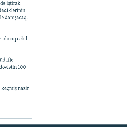
də iştirak
dediklərinin
ilə danışacaq.
ne olmaq cəhdi
üdafiə
dövlətin 100
 keçmiş nazir