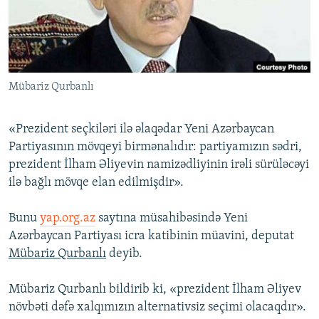
İNFOQRAFIKA
AZƏRBAYCAN ƏDƏBIYYATI KITABXANASI
MISSIYAMIZ
BIZI IZLƏ
KARIKATURA
İSLAM VƏ DEMOKRATIYA
PEŞƏ ETIKASI VƏ JURNALISTIKA STANDARTLARIMIZ
İZ - MƏDƏNIYYƏT PROQRAMI
MATERIALLARIMIZDAN ISTIFADƏ
Mübariz Qurbanlı
AZADLIQRADIOSU MOBIL TELEFONUNUZDA
RFE/RL-in bütün saytları
BIZIMLƏ ƏLAQƏ
«Prezident seçkiləri ilə əlaqədar Yeni Azərbaycan
XƏBƏR BÜLLETENLƏRIMIZ
Partiyasının mövqeyi birmənalıdır: partiyamızın sədri,
prezident İlham Əliyevin namizədliyinin irəli sürüləcəyi
ilə bağlı mövqe elan edilmişdir».
Bunu
yap.org.az
saytına müsahibəsində Yeni
Azərbaycan Partiyası icra katibinin müavini, deputat
Mübariz Qurbanlı
deyib.
Mübariz Qurbanlı bildirib ki, «prezident İlham Əliyev
növbəti dəfə xalqımızın alternativsiz seçimi olacaqdır».