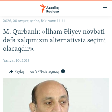
Keçid
linkləri
Əsas
2026, 08 Avqust, şənbə, Bakı vaxtı 14:41
məzmuna
GÜNDƏM
M. Qurbanlı: «İlham Əliyev növbəti
qayıt
#İZAHLA
Əsas
dəfə xalqımızın alternativsiz seçimi
KORRUPSIOMETR
naviqasiyaya
olacaqdır».
qayıt
#ƏSLINDƏ
Axtarışa
Yanvar 10, 2013
FƏRQƏ BAX
keç
QANUNI DOĞRU
Paylaş
VPN-siz açmaq
ARAŞDIRMA
MULTIMEDIA
RADIO ARXIV
VIDEO
HAQQIMIZDA
FOTOQALEREYA
OXU ZALI