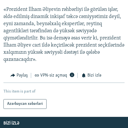
«Prezident İlham Əliyevin rəhbərliyi ilə görülən işlər,
əldə edilmiş dinamik inkişaf təkcə cəmiyyətimiz deyil,
eyni zamanda, beynəlxalq ekspertlər, reytinq
agentlikləri tərəfindən də yüksək səviyyədə
qiymətləndirilir. Bu isə deməyə əsas verir ki, prezident
İlham Əliyev cari ildə keçiriləcək prezident seçkilərində
xalqımızın yüksək səviyyəli dəstəyi ilə qələbə
qazanacaqdır».
Paylaş
VPN-siz açmaq
Bizi izlə
This item is part of
Azərbaycan xəbərləri
BIZI IZLƏ