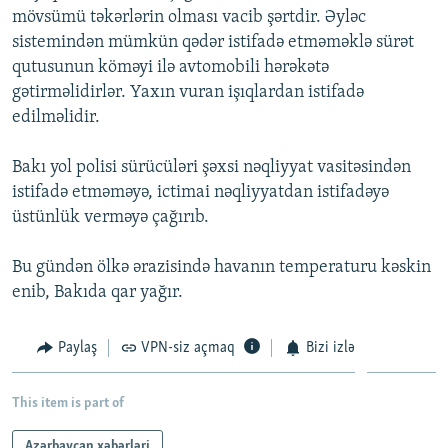
mövsümü təkərlərin olması vacib şərtdir. Əyləc
İNFOQRAFIKA
AZƏRBAYCAN ƏDƏBIYYATI KITABXANASI
MISSIYAMIZ
BIZI IZLƏ
sistemindən mümkün qədər istifadə etməməklə sürət
KARIKATURA
İSLAM VƏ DEMOKRATIYA
PEŞƏ ETIKASI VƏ JURNALISTIKA STANDARTLARIMIZ
qutusunun köməyi ilə avtomobili hərəkətə
gətirməlidirlər. Yaxın vuran işıqlardan istifadə
İZ - MƏDƏNIYYƏT PROQRAMI
MATERIALLARIMIZDAN ISTIFADƏ
edilməlidir.
AZADLIQRADIOSU MOBIL TELEFONUNUZDA
RFE/RL-in bütün saytları
BIZIMLƏ ƏLAQƏ
Bakı yol polisi sürücüləri şəxsi nəqliyyat vasitəsindən
istifadə etməməyə, ictimai nəqliyyatdan istifadəyə
XƏBƏR BÜLLETENLƏRIMIZ
üstünlük verməyə çağırıb.
Bu gündən ölkə ərazisində havanın temperaturu kəskin
enib, Bakıda qar yağır.
Paylaş
VPN-siz açmaq
Bizi izlə
This item is part of
Azərbaycan xəbərləri