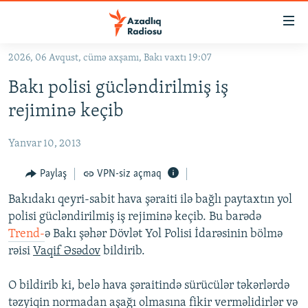
Keçid
linkləri
Əsas
2026, 06 Avqust, cümə axşamı, Bakı vaxtı 19:07
məzmuna
GÜNDƏM
Bakı polisi gücləndirilmiş iş
qayıt
#İZAHLA
Əsas
rejiminə keçib
KORRUPSIOMETR
naviqasiyaya
qayıt
Yanvar 10, 2013
#ƏSLINDƏ
Axtarışa
FƏRQƏ BAX
Paylaş
VPN-siz açmaq
keç
QANUNI DOĞRU
Bakıdakı qeyri-sabit hava şəraiti ilə bağlı paytaxtın yol
polisi gücləndirilmiş iş rejiminə keçib. Bu barədə
ARAŞDIRMA
Trend-
ə Bakı şəhər Dövlət Yol Polisi İdarəsinin bölmə
MULTIMEDIA
rəisi
Vaqif Əsədov
bildirib.
RADIO ARXIV
VIDEO
O bildirib ki, belə hava şəraitində sürücülər təkərlərdə
HAQQIMIZDA
FOTOQALEREYA
OXU ZALI
təzyiqin normadan aşağı olmasına fikir verməlidirlər və