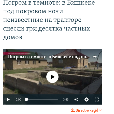
Погром в темноте: в Бишкеке
под покровом ночи
неизвестные на тракторе
снесли три десятка частных
домов
Погром в темноте: в Бишкеке под покровом ночи неизвестные на тракторе снесли три десятка частных домов
No media source currently available
0:00
3:43
Direct-ə keçid