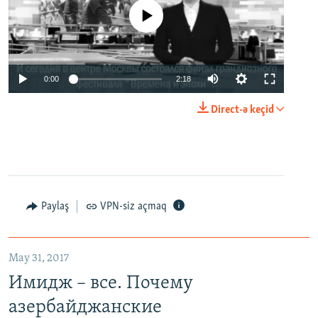
No media source currently available
0:00
2:18
Direct-ə keçid
Paylaş
VPN-siz açmaq
May 31, 2017
Имидж – все. Почему
азербайджанские