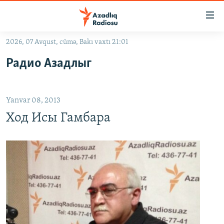
Keçid
linkləri
Əsas
2026, 07 Avqust, cümə, Bakı vaxtı 21:01
məzmuna
GÜNDƏM
Радио Азадлыг
qayıt
#İZAHLA
Əsas
KORRUPSIOMETR
naviqasiyaya
Yanvar 08, 2013
qayıt
#ƏSLINDƏ
Axtarışa
Ход Исы Гамбара
FƏRQƏ BAX
keç
QANUNI DOĞRU
ARAŞDIRMA
MULTIMEDIA
RADIO ARXIV
VIDEO
HAQQIMIZDA
FOTOQALEREYA
OXU ZALI