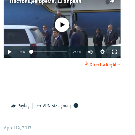
Настоящее Время. 12 апреля
No media source currently available
0:00
24:06
Direct-ə keçid
Paylaş
VPN-siz açmaq
Aprel 12, 2017