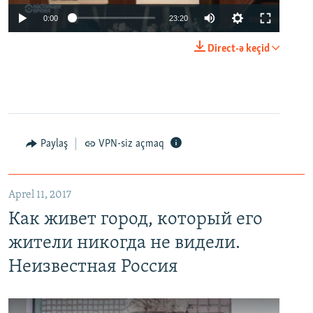
0:00
23:20
Direct-ə keçid
Paylaş
VPN-siz açmaq
Aprel 11, 2017
Как живет город, который его
жители никогда не видели.
Неизвестная Россия