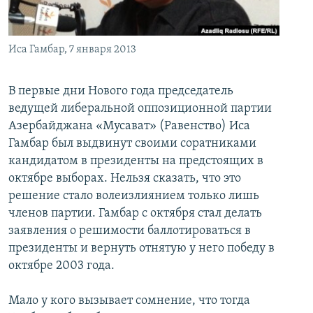
İNFOQRAFIKA
AZƏRBAYCAN ƏDƏBIYYATI KITABXANASI
MISSIYAMIZ
BIZI IZLƏ
KARIKATURA
İSLAM VƏ DEMOKRATIYA
PEŞƏ ETIKASI VƏ JURNALISTIKA STANDARTLARIMIZ
Иса Гамбар, 7 января 2013
İZ - MƏDƏNIYYƏT PROQRAMI
MATERIALLARIMIZDAN ISTIFADƏ
AZADLIQRADIOSU MOBIL TELEFONUNUZDA
RFE/RL-in bütün saytları
В первые дни Нового года председатель
ведущей либеральной оппозиционной партии
BIZIMLƏ ƏLAQƏ
Азербайджана «Мусават» (Равенство) Иса
XƏBƏR BÜLLETENLƏRIMIZ
Гамбар был выдвинут своими соратниками
кандидатом в президенты на предстоящих в
октябре выборах. Нельзя сказать, что это
решение стало волеизлиянием только лишь
членов партии. Гамбар с октября стал делать
заявления о решимости баллотироваться в
президенты и вернуть отнятую у него победу в
октябре 2003 года.
Мало у кого вызывает сомнение, что тогда