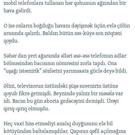
mobil telefonlara tullanan hər qohumun ağzından bir
hava gəlirdi.
O isə onların boğduğu havanı dəyişmək üçün evlə çölün
arasında qalırdı. Baldızı bütün səs-küyə son nöqtəni
qoydu.
Səhər dan yeri ağaranda əlləri əsə-əsə telefonun adlar
bölməsindən bacısının nömrəsini zorla tapdı. Ona
“uşağı istəmirik” sözlərini yarımsaata güclə deyə bildi.
Əlini, televizorun üstündəki şüşə suvenirin üstünə
qoyub fikrə getmişdi. Beynində yalniz bir məsələ var
idi. Bacısı bu gün aborta gedəcəyini demişdi. Ürəyi
qırıq-qırıq olmuşdu.
Heç vaxt hiss etmədiyi analıq duyğusunu elə bil
kötüyündən baltalamışdılar. Qapının qəfil açılmağına