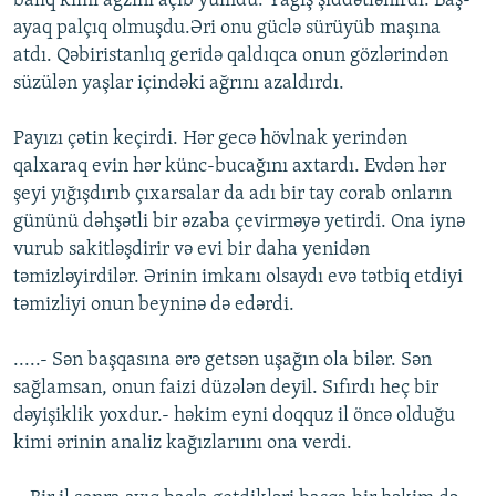
balıq kimi ağzını açıb yumdu. Yağış şıddətlənirdi. Baş-
ayaq palçıq olmuşdu.Əri onu güclə sürüyüb maşına
atdı. Qəbiristanlıq geridə qaldıqca onun gözlərindən
süzülən yaşlar içindəki ağrını azaldırdı.
Payızı çətin keçirdi. Hər gecə hövlnak yerindən
qalxaraq evin hər künc-bucağını axtardı. Evdən hər
şeyi yığışdırıb çıxarsalar da adı bir tay corab onların
gününü dəhşətli bir əzaba çevirməyə yetirdi. Ona iynə
vurub sakitləşdirir və evi bir daha yenidən
təmizləyirdilər. Ərinin imkanı olsaydı evə tətbiq etdiyi
təmizliyi onun beyninə də edərdi.
.....- Sən başqasına ərə getsən uşağın ola bilər. Sən
sağlamsan, onun faizi düzələn deyil. Sıfırdı heç bir
dəyişiklik yoxdur.- həkim eyni doqquz il öncə olduğu
kimi ərinin analiz kağızlarıını ona verdi.