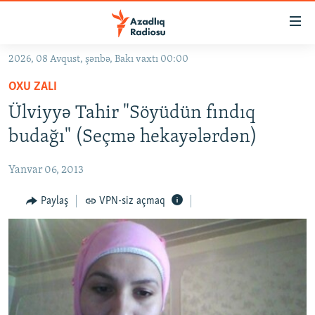
Keçid
linkləri
Əsas
2026, 08 Avqust, şənbə, Bakı vaxtı 00:00
məzmuna
GÜNDƏM
OXU ZALI
qayıt
#İZAHLA
Əsas
Ülviyyə Tahir "Söyüdün fındıq
KORRUPSIOMETR
naviqasiyaya
budağı" (Seçmə hekayələrdən)
qayıt
#ƏSLINDƏ
Axtarışa
Yanvar 06, 2013
FƏRQƏ BAX
keç
QANUNI DOĞRU
Paylaş
VPN-siz açmaq
ARAŞDIRMA
MULTIMEDIA
RADIO ARXIV
VIDEO
HAQQIMIZDA
FOTOQALEREYA
OXU ZALI