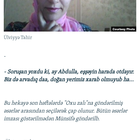
İNFOQRAFIKA
AZƏRBAYCAN ƏDƏBIYYATI KITABXANASI
MISSIYAMIZ
BIZI IZLƏ
KARIKATURA
İSLAM VƏ DEMOKRATIYA
PEŞƏ ETIKASI VƏ JURNALISTIKA STANDARTLARIMIZ
İZ - MƏDƏNIYYƏT PROQRAMI
MATERIALLARIMIZDAN ISTIFADƏ
Ülviyyə Tahir
AZADLIQRADIOSU MOBIL TELEFONUNUZDA
RFE/RL-in bütün saytları
BIZIMLƏ ƏLAQƏ
-
XƏBƏR BÜLLETENLƏRIMIZ
- Soruşan yoxdu ki, ay Abdulla, eşşəyin harada otdayır.
Biz də arvadıq daa, doğan yerimiz xarab olmuyub ha...
Bu hekayə son həftələrdə "Oxu zalı"na göndərilmiş
əsərlər arasından seçilərək çap olunur. Bütün əsərlər
imzası göstərilmədən Münsifə göndərilb.