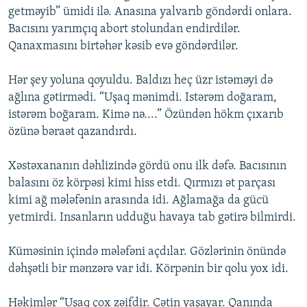
getməyib” ümidi ilə. Anasına yalvarıb göndərdi onlara.
Bacısını yarımçıq abort stolundan endirdilər.
Qanaxmasını birtəhər kəsib evə göndərdilər.
Hər şey yoluna qoyuldu. Baldızı heç üzr istəməyi də
ağlına gətirmədi. “Uşaq mənimdi. Istərəm doğaram,
istərəm boğaram. Kimə nə....” Özündən hökm çıxarıb
özünə bəraət qazandırdı.
Xəstəxananın dəhlizində gördü onu ilk dəfə. Bacısının
balasını öz körpəsi kimi hiss etdi. Qırmızı ət parçası
kimi ağ mələfənin arasında idi. Ağlamağa da gücü
yetmirdi. Insanların udduğu havaya tab gətirə bilmirdi.
Küməsinin içində mələfəni açdılar. Gözlərinin önündə
dəhşətli bir mənzərə var idi. Körpənin bir qolu yox idi.
Həkimlər “Uşaq çox zəifdir. Çətin yaşayar. Qanında