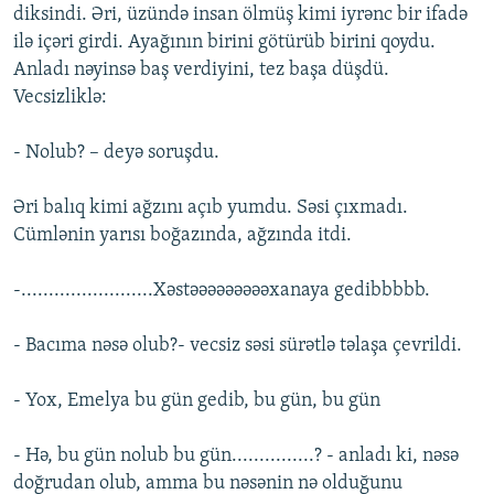
diksindi. Əri, üzündə insan ölmüş kimi iyrənc bir ifadə
ilə içəri girdi. Ayağının birini götürüb birini qoydu.
Anladı nəyinsə baş verdiyini, tez başa düşdü.
Vecsizliklə:
- Nolub? – deyə soruşdu.
Əri balıq kimi ağzını açıb yumdu. Səsi çıxmadı.
Cümlənin yarısı boğazında, ağzında itdi.
-........................Xəstəəəəəəəəəxanaya gedibbbbb.
- Bacıma nəsə olub?- vecsiz səsi sürətlə təlaşa çevrildi.
- Yox, Emelya bu gün gedib, bu gün, bu gün
- Hə, bu gün nolub bu gün...............? - anladı ki, nəsə
doğrudan olub, amma bu nəsənin nə olduğunu