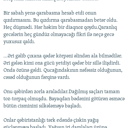
Bir sabah yenə qarabasma hesab etdi onun
qızdırmasını. Bu qızdırma qarabasmadan betər oldu.
Heç düşmədi. Hər həkim bir diaqnoz qoydu.Qaranlıq
gecələrin heç gündüz olmayacağı fikri ilə neçə gecə
yuxusuz qaldı.
...Əri gəlib çıxana qədər körpəni əlindən ala bilmədilər.
Əri gələn kimi ona gücü yetdiyi qədər bir sillə ilişdirdi.
Onda özünə gəldi. Qucağındakının nəfəssiz olduğunun,
cəsəd olduğunun fərqinə vardı.
Onu qəbirdən zorla araladılar.Dağılmış saçları tamam
toz-torpaq olmuşdu. Bayaqdan bədənini götürən əsməcə
bütün cisminini sılkələməyə başladı.
Onlar qəbiristanlığı tərk edəndə çiskin yağış
güclənməyə başladı. Yağışın iri damlaları üzünə