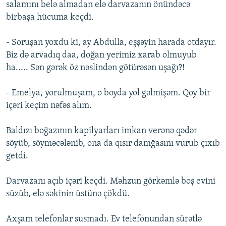
salamını belə almadan elə darvazanın önündəcə
birbaşa hücuma keçdi.
- Soruşan yoxdu ki, ay Abdulla, eşşəyin harada otdayır.
Biz də arvadıq daa, doğan yerimiz xarab olmuyub
ha..... Sən gərək öz nəslindən götürəsən uşağı?!
- Emelya, yorulmuşam, o boyda yol gəlmişəm. Qoy bir
içəri keçim nəfəs alım.
Baldızı boğazının kapilyarları imkan verənə qədər
söyüb, söyməcələnib, ona da qısır damğasını vurub çıxıb
getdi.
Darvazanı açıb içəri keçdi. Məhzun görkəmlə boş evini
süzüb, elə səkinin üstünə çökdü.
Axşam telefonlar susmadı. Ev telefonundan sürətlə