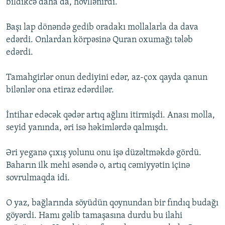
bildikcə daha da, hövllənirdi.
Başı lap dönəndə gedib oradakı mollalarla da dava
edərdi. Onlardan körpəsinə Quran oxumağı tələb
edərdi.
Tamahgirlər onun dediyini edər, az-çox qayda qanun
bilənlər ona etiraz edərdilər.
İntihar edəcək qədər artıq ağlını itirmişdi. Anası molla,
seyid yanında, əri isə həkimlərdə qalmışdı.
Əri yeganə çıxış yolunu onu işə düzəltməkdə gördü.
Baharın ilk mehi əsəndə o, artıq cəmiyyətin içinə
sovrulmaqda idi.
O yaz, bağlarında söyüdün qoynundan bir fındıq budağı
göyərdi. Hamı gəlib tamaşasına durdu bu ilahi