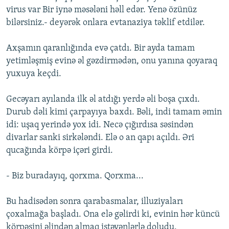
virus var Bir iynə məsələni həll edər. Yenə özünüz
bilərsiniz.- deyərək onlara evtanaziya təklif etdilər.
Axşamın qaranlığında evə çatdı. Bir ayda tamam
yetimləşmiş evinə əl gəzdirmədən, onu yanına qoyaraq
yuxuya keçdi.
Gecəyarı ayılanda ilk əl atdığı yerdə əli boşa çıxdı.
Durub dəli kimi çarpayıya baxdı. Bəli, indi tamam əmin
idi: uşaq yerində yox idi. Necə çığırdısa səsindən
divarlar sanki sirkələndi. Elə o an qapı açıldı. Əri
qucağında körpə içəri girdi.
- Biz buradayıq, qorxma. Qorxma...
Bu hadisədən sonra qarabasmalar, illuziyaları
çoxalmağa başladı. Ona elə gəlirdi ki, evinin hər küncü
körpəsini əlindən almaq istəyənlərlə doludu.