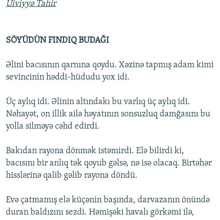
Ülviyyə Tahir
SÖYÜDÜN FINDIQ BUDAĞI
Əlini bacısının qarnına qoydu. Xəzinə tapmış adam kimi
sevincinin həddi-hüdudu yox idi.
Üç aylıq idi. Əlinin altındakı bu varlıq üç aylıq idi.
Nəhayət, on illik ailə həyatının sonsuzluq damğasını bu
yolla silməyə cəhd edirdi.
Bakıdan rayona dönmək istəmirdi. Elə bilirdi ki,
bacısını bir anlıq tək qoyub gəlsə, nə isə olacaq. Birtəhər
hisslərinə qalib gəlib rayona döndü.
Evə çatmamış elə küçənin başında, darvazanın önündə
duran baldızını sezdi. Həmişəki havalı görkəmi ilə,