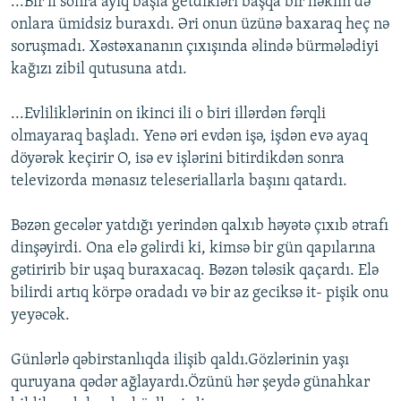
...Bir il sonra ayıq başla getdikləri başqa bir həkim də
onlara ümidsiz buraxdı. Əri onun üzünə baxaraq heç nə
soruşmadı. Xəstəxananın çıxışında əlində bürmələdiyi
kağızı zibil qutusuna atdı.
...Evliliklərinin on ikinci ili o biri illərdən fərqli
olmayaraq başladı. Yenə əri evdən işə, işdən evə ayaq
döyərək keçirir O, isə ev işlərini bitirdikdən sonra
televizorda mənasız teleseriallarla başını qatardı.
Bəzən gecələr yatdığı yerindən qalxıb həyətə çıxıb ətrafı
dinşəyirdi. Ona elə gəlirdi ki, kimsə bir gün qapılarına
gətiririb bir uşaq buraxacaq. Bəzən tələsik qaçardı. Elə
bilirdi artıq körpə oradadı və bir az geciksə it- pişik onu
yeyəcək.
Günlərlə qəbirstanlıqda ilişib qaldı.Gözlərinin yaşı
quruyana qədər ağlayardı.Özünü hər şeydə günahkar