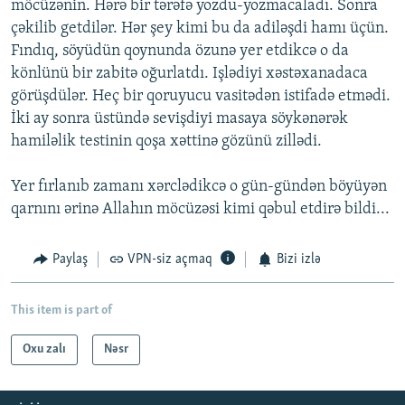
möcüzənin. Hərə bir tərəfə yozdu-yozmacaladı. Sonra
çəkilib getdilər. Hər şey kimi bu da adiləşdi hamı üçün.
Fındıq, söyüdün qoynunda özunə yer etdikcə o da
könlünü bir zabitə oğurlatdı. Işlədiyi xəstəxanadaca
görüşdülər. Heç bir qoruyucu vasitədən istifadə etmədi.
İki ay sonra üstündə sevişdiyi masaya söykənərək
hamiləlik testinin qoşa xəttinə gözünü zillədi.
Yer fırlanıb zamanı xərclədikcə o gün-gündən böyüyən
qarnını ərinə Allahın möcüzəsi kimi qəbul etdirə bildi...
Paylaş
VPN-siz açmaq
Bizi izlə
This item is part of
Oxu zalı
Nəsr