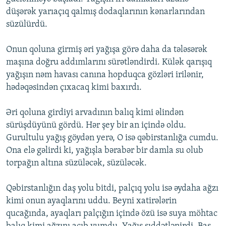
düşərək yarıaçıq qalmış dodaqlarının kənarlarından
süzülürdü.
Onun qoluna girmiş əri yağışa görə daha da tələsərək
maşına doğru addımlarını sürətləndirdi. Külək qarışıq
yağışın nəm havası canına hopduqca gözləri irilənir,
hədəqəsindən çıxacaq kimi baxırdı.
Əri qoluna girdiyi arvadının balıq kimi əlindən
sürüşdüyünü gördü. Hər şey bir an içində oldu.
Gurultulu yağış göydən yerə, O isə qəbirstanlığa cumdu.
Ona elə gəlirdi ki, yağışla bərabər bir damla su olub
torpağın altına süzüləcək, süzüləcək.
Qəbirstanlığın daş yolu bitdi, palçıq yolu isə əydaha ağzı
kimi onun ayaqlarını uddu. Beyni xatirələrin
qucağında, ayaqları palçığın içində özü isə suya möhtac