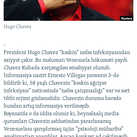
İNFOQRAFIKA
AZƏRBAYCAN ƏDƏBIYYATI KITABXANASI
MISSIYAMIZ
BIZI IZLƏ
KARIKATURA
İSLAM VƏ DEMOKRATIYA
PEŞƏ ETIKASI VƏ JURNALISTIKA STANDARTLARIMIZ
Hugo Chavez
İZ - MƏDƏNIYYƏT PROQRAMI
MATERIALLARIMIZDAN ISTIFADƏ
AZADLIQRADIOSU MOBIL TELEFONUNUZDA
RFE/RL-in bütün saytları
-
BIZIMLƏ ƏLAQƏ
Prezident Hugo Chavez “kəskin” nəfəs infeksiyasından
əziyyət çəkir. Bu məlumatı Venesuela hökuməti yayıb.
XƏBƏR BÜLLETENLƏRIMIZ
Chavez Kubada xərçəngdən əməliyyat olunub.
İnformasiya naziri Ernesto Villegas yanvarın 3-də
bildirib ki, 58 yaşlı Chavezin “kəskin ağciyər
infeksiyası” nəticəsində “nəfəs çatışmazlığı” var və sərt
tibbi rejimi gözləməlidir. Chavezin durumu barədə
bundan artıq informasiya verilməyib.
Bəyanatda o da iddia olunur ki, beynəlxalq media
qurumları Chavezin səhhətindən yararlanaraq
Venesuelanı qarışdırmaq üçün “psixoloji müharibə”
əməliyyatları aparıblar. Ancaq konkret ad çəkilməyib.