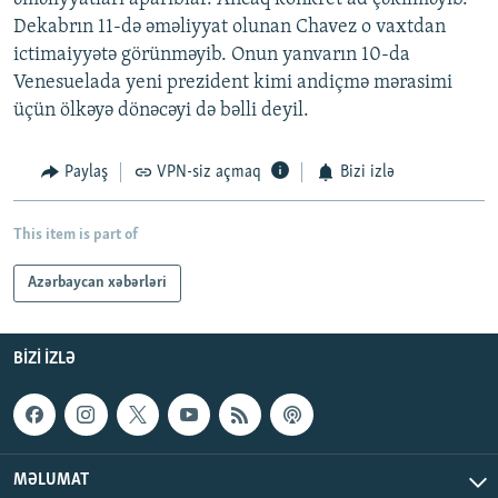
Dekabrın 11-də əməliyyat olunan Chavez o vaxtdan
ictimaiyyətə görünməyib. Onun yanvarın 10-da
Venesuelada yeni prezident kimi andiçmə mərasimi
üçün ölkəyə dönəcəyi də bəlli deyil.
Paylaş
VPN-siz açmaq
Bizi izlə
This item is part of
Azərbaycan xəbərləri
BIZI IZLƏ
MƏLUMAT