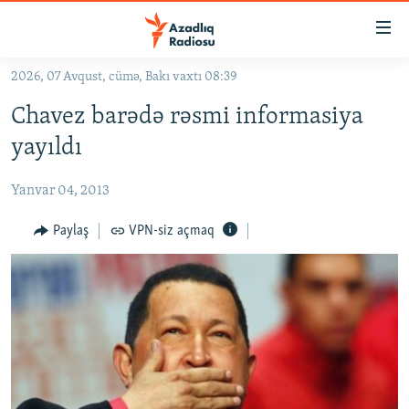
Keçid
linkləri
Əsas
2026, 07 Avqust, cümə, Bakı vaxtı 08:39
məzmuna
GÜNDƏM
Chavez barədə rəsmi informasiya
qayıt
#İZAHLA
Əsas
yayıldı
KORRUPSIOMETR
naviqasiyaya
qayıt
Yanvar 04, 2013
#ƏSLINDƏ
Axtarışa
FƏRQƏ BAX
Paylaş
VPN-siz açmaq
keç
QANUNI DOĞRU
ARAŞDIRMA
MULTIMEDIA
RADIO ARXIV
VIDEO
HAQQIMIZDA
FOTOQALEREYA
OXU ZALI