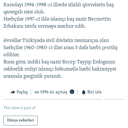
Karadayi 1994-1998-ci illərdə silahlı qüvvələrin baş
İNFOQRAFIKA
AZƏRBAYCAN ƏDƏBIYYATI KITABXANASI
MISSIYAMIZ
BIZI IZLƏ
qərərgah rəisi olub.
KARIKATURA
İSLAM VƏ DEMOKRATIYA
PEŞƏ ETIKASI VƏ JURNALISTIKA STANDARTLARIMIZ
Hərbçilər 1997-ci ildə islamçı baş nazir Necmettin
Erbakanı istefa verməyə məcbur edib.
İZ - MƏDƏNIYYƏT PROQRAMI
MATERIALLARIMIZDAN ISTIFADƏ
AZADLIQRADIOSU MOBIL TELEFONUNUZDA
RFE/RL-in bütün saytları
Əvvəllər Türkiyədə sivil dövlətin təminatçısı olan
BIZIMLƏ ƏLAQƏ
hərbçilər 1960-1980-ci illər arası 3 dəfə hərbi çevriliş
ediblər.
XƏBƏR BÜLLETENLƏRIMIZ
Buna görə, indiki baş nazir Recep Tayyip Erdoganın
rəhbərlik etdiyi islamçı hökumətlə hərbi hakimiyyət
arasında gərginlik yaranıb.
Paylaş
VPN-siz açmaq
Bizi izlə
This item is part of
Dünya xəbərləri