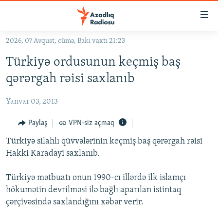
Keçid
linkləri
Əsas
2026, 07 Avqust, cümə, Bakı vaxtı 21:23
məzmuna
GÜNDƏM
Türkiyə ordusunun keçmiş baş
qayıt
#İZAHLA
Əsas
qərərgah rəisi saxlanıb
KORRUPSIOMETR
naviqasiyaya
qayıt
Yanvar 03, 2013
#ƏSLINDƏ
Axtarışa
FƏRQƏ BAX
Paylaş
VPN-siz açmaq
keç
QANUNI DOĞRU
Türkiyə silahlı qüvvələrinin keçmiş baş qərərgah rəisi
Hakki Karadayi saxlanıb.
ARAŞDIRMA
MULTIMEDIA
Türkiyə mətbuatı onun 1990-cı illərdə ilk islamçı
hökumətin devrilməsi ilə bağlı aparılan istintaq
RADIO ARXIV
VIDEO
çərçivəsində saxlandığını xəbər verir.
HAQQIMIZDA
FOTOQALEREYA
OXU ZALI