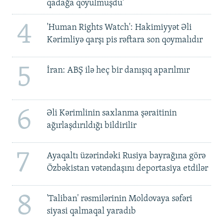
qadağa qoyulmuşdu'
4
'Human Rights Watch': Hakimiyyət Əli
Kərimliyə qarşı pis rəftara son qoymalıdır
5
İran: ABŞ ilə heç bir danışıq aparılmır
6
Əli Kərimlinin saxlanma şəraitinin
ağırlaşdırıldığı bildirilir
7
Ayaqaltı üzərindəki Rusiya bayrağına görə
Özbəkistan vətəndaşını deportasiya etdilər
8
'Taliban' rəsmilərinin Moldovaya səfəri
siyasi qalmaqal yaradıb