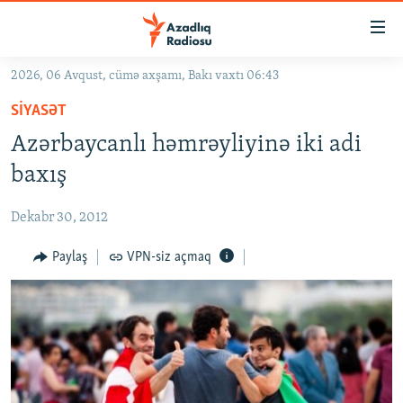
Keçid
linkləri
Əsas
2026, 06 Avqust, cümə axşamı, Bakı vaxtı 06:43
məzmuna
GÜNDƏM
SIYASƏT
qayıt
#İZAHLA
Əsas
Azərbaycanlı həmrəyliyinə iki adi
KORRUPSIOMETR
naviqasiyaya
baxış
qayıt
#ƏSLINDƏ
Axtarışa
Dekabr 30, 2012
FƏRQƏ BAX
keç
QANUNI DOĞRU
Paylaş
VPN-siz açmaq
ARAŞDIRMA
MULTIMEDIA
RADIO ARXIV
VIDEO
HAQQIMIZDA
FOTOQALEREYA
OXU ZALI