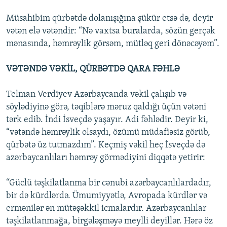
Müsahibim qürbətdə dolanışığına şükür etsə də, deyir
vətən elə vətəndir: “Nə vaxtsa buralarda, sözün gerçək
mənasında, həmrəylik görsəm, mütləq geri dönəcəyəm”.
VƏTƏNDƏ VƏKİL, QÜRBƏTDƏ QARA FƏHLƏ
Telman Verdiyev Azərbaycanda vəkil çalışıb və
söylədiyinə görə, təqiblərə məruz qaldığı üçün vətəni
tərk edib. İndi İsveçdə yaşayır. Adi fəhlədir. Deyir ki,
“vətəndə həmrəylik olsaydı, özümü müdafiəsiz görüb,
qürbətə üz tutmazdım”. Keçmiş vəkil heç İsveçdə də
azərbaycanlıları həmrəy görmədiyini diqqətə yetirir:
“Güclü təşkilatlanma bir cənubi azərbaycanlılardadır,
bir də kürdlərdə. Ümumiyyətlə, Avropada kürdlər və
ermənilər ən mütəşəkkil icmalardır. Azərbaycanlılar
təşkilatlanmağa, birgələşməyə meylli deyillər. Hərə öz