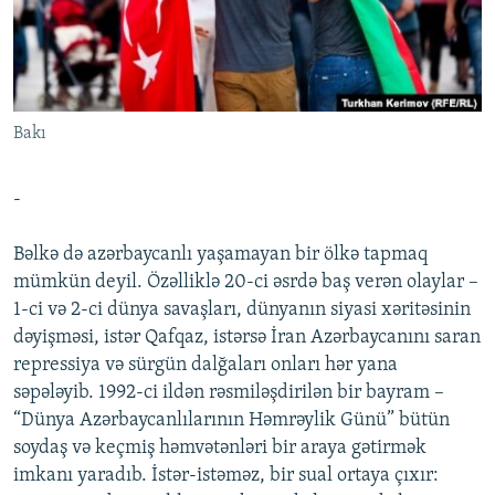
İNFOQRAFIKA
AZƏRBAYCAN ƏDƏBIYYATI KITABXANASI
MISSIYAMIZ
BIZI IZLƏ
KARIKATURA
İSLAM VƏ DEMOKRATIYA
PEŞƏ ETIKASI VƏ JURNALISTIKA STANDARTLARIMIZ
İZ - MƏDƏNIYYƏT PROQRAMI
MATERIALLARIMIZDAN ISTIFADƏ
Bakı
AZADLIQRADIOSU MOBIL TELEFONUNUZDA
RFE/RL-in bütün saytları
BIZIMLƏ ƏLAQƏ
-
XƏBƏR BÜLLETENLƏRIMIZ
Bəlkə də azərbaycanlı yaşamayan bir ölkə tapmaq
mümkün deyil. Özəlliklə 20-ci əsrdə baş verən olaylar –
1-ci və 2-ci dünya savaşları, dünyanın siyasi xəritəsinin
dəyişməsi, istər Qafqaz, istərsə İran Azərbaycanını saran
repressiya və sürgün dalğaları onları hər yana
səpələyib. 1992-ci ildən rəsmiləşdirilən bir bayram –
“Dünya Azərbaycanlılarının Həmrəylik Günü” bütün
soydaş və keçmiş həmvətənləri bir araya gətirmək
imkanı yaradıb. İstər-istəməz, bir sual ortaya çıxır: