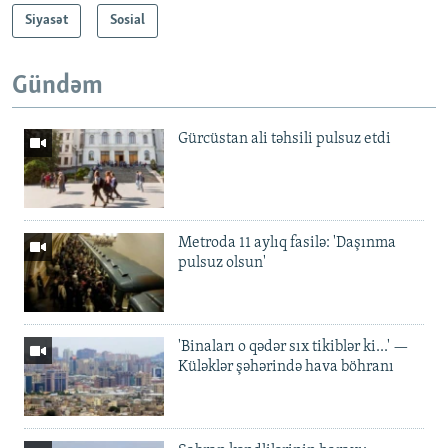
Siyasət
Sosial
Gündəm
Gürcüstan ali təhsili pulsuz etdi
Metroda 11 aylıq fasilə: 'Daşınma
pulsuz olsun'
'Binaları o qədər sıx tikiblər ki...' —
Küləklər şəhərində hava böhranı