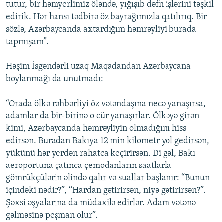
tutur, bir həmyerlimiz öləndə, yığışıb dəfn işlərini təşkil
edirik. Hər hansı tədbirə öz bayrağımızla qatılırıq. Bir
sözlə, Azərbaycanda axtardığım həmrəyliyi burada
tapmışam”.
Həşim İsgəndərli uzaq Maqadandan Azərbaycana
boylanmağı da unutmadı:
“Orada ölkə rəhbərliyi öz vətəndaşına necə yanaşırsa,
adamlar da bir-birinə o cür yanaşırlar. Ölkəyə girən
kimi, Azərbaycanda həmrəyliyin olmadığını hiss
edirsən. Buradan Bakıya 12 min kilometr yol gedirsən,
yükünü hər yerdən rahatca keçirirsən. Di gəl, Bakı
aeroportuna çatınca çemodanların saatlarla
gömrükçülərin əlində qalır və suallar başlanır: “Bunun
içindəki nədir?”, “Hardan gətirirsən, niyə gətirirsən?”.
Şəxsi əşyalarına da müdaxilə edirlər. Adam vətənə
gəlməsinə peşman olur”.