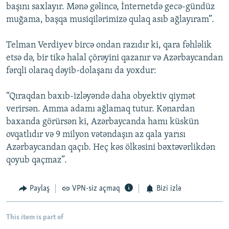
başını saxlayır. Mənə gəlincə, İnternetdə gecə-gündüz
muğama, başqa musiqilərimizə qulaq asıb ağlayıram”.
Telman Verdiyev bircə ondan razıdır ki, qara fəhləlik
etsə də, bir tikə halal çörəyini qazanır və Azərbaycandan
fərqli olaraq dəyib-dolaşanı da yoxdur:
“Qıraqdan baxıb-izləyəndə daha obyektiv qiymət
verirsən. Amma adamı ağlamaq tutur. Kənardan
baxanda görürsən ki, Azərbaycanda hamı küskün
ovqatlıdır və 9 milyon vətəndaşın az qala yarısı
Azərbaycandan qaçıb. Heç kəs ölkəsini bəxtəvərlikdən
qoyub qaçmaz”.
Paylaş
VPN-siz açmaq
Bizi izlə
This item is part of