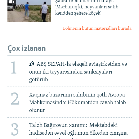
Şabran kəndlilərinin harayı:
'Məcburuq ki, heyvanları satıb
kənddən şəhərə köçək'
Bölmənin bütün materialları burada
Çox izlənən
1
ABŞ SEPAH-la əlaqəli aviaşirkətdən və
onun iki təyyarəsindən sanksiyaları
götürüb
2
Xaçmaz bazarının sahibinin qətli Avropa
Məhkəməsində: Hökumətdən cavab tələb
olunur
3
Taleh Bağırovun xanımı: 'Məktəbdəki
hadisədən əvvəl oğlumun ölkədən çıxışına