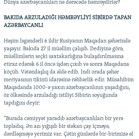
Dünya azərbaycanlıları nə dərəcədə həmrəydirlər?
BAKIDA ARZULADIĞI HƏMRƏYLİYİ SİBİRDƏ TAPAN
AZƏRBAYCANLI
Həşim İsgəndərli 6 ildir Rusiyanın Maqadan şəhərində
yaşayır. Bakıda 27 il müəllim çalışıb. Dediyinə görə,
müəllimlərin seçki saxtakarlığına bulaşdırılmasına
etiraz edərək 6 il öncə işdən çıxıb və sonra Maqadana
köçüb. Vətəndaşlıq da əldə edib. İndi orada şəhər
meriyasının tikinti idarəsinə rəhbərlik edir. Müsahibim
Maqadanda 1000-ə yaxın azərbaycanlının yaşadığını,
öz ölkəsində arzuladığı istiliyi Sibirin soyuğunda
tapdığını deyir:
“Burada cəmiyyət yaradıb azərbaycanlıları bir yerə
topladıq. Ən azı yığışıb bir stəkan çay içməyə,
dərdləşməyə yerimiz var. Çətin günlərdə bir-birimizə əl