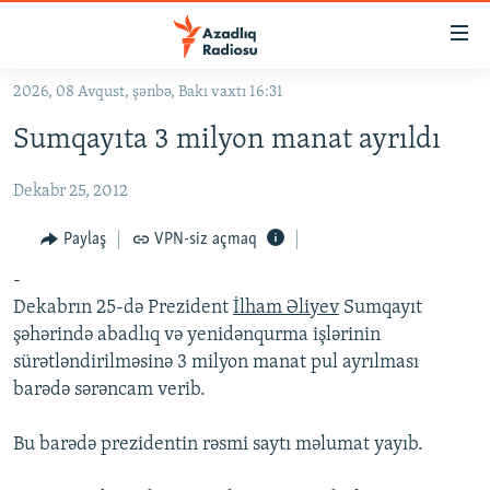
Keçid
linkləri
Əsas
2026, 08 Avqust, şənbə, Bakı vaxtı 16:31
məzmuna
GÜNDƏM
Sumqayıta 3 milyon manat ayrıldı
qayıt
#İZAHLA
Əsas
Dekabr 25, 2012
KORRUPSIOMETR
naviqasiyaya
qayıt
#ƏSLINDƏ
Paylaş
VPN-siz açmaq
Axtarışa
FƏRQƏ BAX
keç
-
Dekabrın 25-də Prezident
İlham Əliyev
Sumqayıt
QANUNI DOĞRU
şəhərində abadlıq və yenidənqurma işlərinin
ARAŞDIRMA
sürətləndirilməsinə 3 milyon manat pul ayrılması
barədə sərəncam verib.
MULTIMEDIA
RADIO ARXIV
VIDEO
Bu barədə prezidentin rəsmi saytı məlumat yayıb.
HAQQIMIZDA
FOTOQALEREYA
OXU ZALI