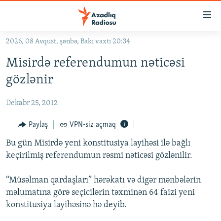
Keçid
linkləri
Əsas
2026, 08 Avqust, şənbə, Bakı vaxtı 20:34
məzmuna
GÜNDƏM
Misirdə referendumun nəticəsi
qayıt
#İZAHLA
Əsas
gözlənir
KORRUPSIOMETR
naviqasiyaya
qayıt
Dekabr 25, 2012
#ƏSLINDƏ
Axtarışa
FƏRQƏ BAX
Paylaş
VPN-siz açmaq
keç
QANUNI DOĞRU
Bu gün Misirdə yeni konstitusiya layihəsi ilə bağlı
keçirilmiş referendumun rəsmi nəticəsi gözlənilir.
ARAŞDIRMA
MULTIMEDIA
“Müsəlman qardaşları” hərəkatı və digər mənbələrin
məlumatına görə seçicilərin təxminən 64 faizi yeni
RADIO ARXIV
VIDEO
konstitusiya layihəsinə hə deyib.
HAQQIMIZDA
FOTOQALEREYA
OXU ZALI