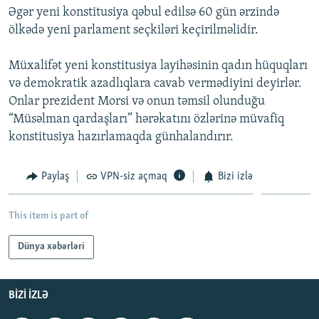
Əgər yeni konstitusiya qəbul edilsə 60 gün ərzində
İNFOQRAFIKA
AZƏRBAYCAN ƏDƏBIYYATI KITABXANASI
MISSIYAMIZ
BIZI IZLƏ
ölkədə yeni parlament seçkiləri keçirilməlidir.
KARIKATURA
İSLAM VƏ DEMOKRATIYA
PEŞƏ ETIKASI VƏ JURNALISTIKA STANDARTLARIMIZ
Müxalifət yeni konstitusiya layihəsinin qadın hüquqları
İZ - MƏDƏNIYYƏT PROQRAMI
MATERIALLARIMIZDAN ISTIFADƏ
və demokratik azadlıqlara cavab vermədiyini deyirlər.
AZADLIQRADIOSU MOBIL TELEFONUNUZDA
RFE/RL-in bütün saytları
Onlar prezident Morsi və onun təmsil olunduğu
BIZIMLƏ ƏLAQƏ
“Müsəlman qardaşları” hərəkatını özlərinə müvafiq
konstitusiya hazırlamaqda günhalandırır.
XƏBƏR BÜLLETENLƏRIMIZ
Paylaş
VPN-siz açmaq
Bizi izlə
This item is part of
Dünya xəbərləri
BIZI IZLƏ