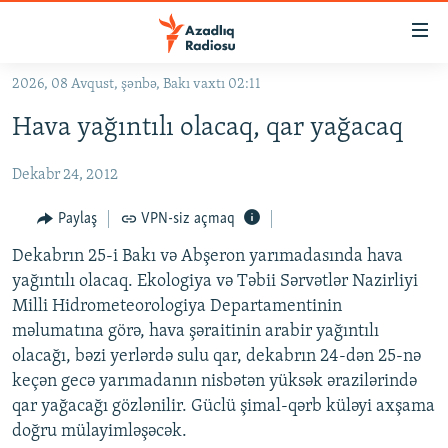
Keçid
linkləri
Əsas
2026, 08 Avqust, şənbə, Bakı vaxtı 02:11
məzmuna
GÜNDƏM
Hava yağıntılı olacaq, qar yağacaq
qayıt
#İZAHLA
Əsas
Dekabr 24, 2012
KORRUPSIOMETR
naviqasiyaya
qayıt
#ƏSLINDƏ
Paylaş
VPN-siz açmaq
Axtarışa
FƏRQƏ BAX
keç
Dekabrın 25-i Bakı və Abşeron yarımadasında hava
yağıntılı olacaq. Ekologiya və Təbii Sərvətlər Nazirliyi
QANUNI DOĞRU
Milli Hidrometeorologiya Departamentinin
ARAŞDIRMA
məlumatına görə, hava şəraitinin arabir yağıntılı
olacağı, bəzi yerlərdə sulu qar, dekabrın 24-dən 25-nə
MULTIMEDIA
keçən gecə yarımadanın nisbətən yüksək ərazilərində
RADIO ARXIV
VIDEO
qar yağacağı gözlənilir. Güclü şimal-qərb küləyi axşama
HAQQIMIZDA
doğru mülayimləşəcək.
FOTOQALEREYA
OXU ZALI