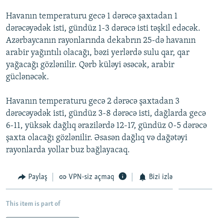
İNFOQRAFIKA
AZƏRBAYCAN ƏDƏBIYYATI KITABXANASI
MISSIYAMIZ
Havanın temperaturu gecə 1 dərəcə şaxtadan 1
BIZI IZLƏ
KARIKATURA
İSLAM VƏ DEMOKRATIYA
PEŞƏ ETIKASI VƏ JURNALISTIKA STANDARTLARIMIZ
dərəcəyədək isti, gündüz 1-3 dərəcə isti təşkil edəcək.
Azərbaycanın rayonlarında dekabrın 25-də havanın
İZ - MƏDƏNIYYƏT PROQRAMI
MATERIALLARIMIZDAN ISTIFADƏ
arabir yağıntılı olacağı, bəzi yerlərdə sulu qar, qar
AZADLIQRADIOSU MOBIL TELEFONUNUZDA
RFE/RL-in bütün saytları
yağacağı gözlənilir. Qərb küləyi əsəcək, arabir
güclənəcək.
BIZIMLƏ ƏLAQƏ
XƏBƏR BÜLLETENLƏRIMIZ
Havanın temperaturu gecə 2 dərəcə şaxtadan 3
dərəcəyədək isti, gündüz 3-8 dərəcə isti, dağlarda gecə
6-11, yüksək dağlıq ərazilərdə 12-17, gündüz 0-5 dərəcə
şaxta olacağı gözlənilir. Əsasən dağlıq və dağətəyi
rayonlarda yollar buz bağlayacaq.
Paylaş
VPN-siz açmaq
Bizi izlə
This item is part of