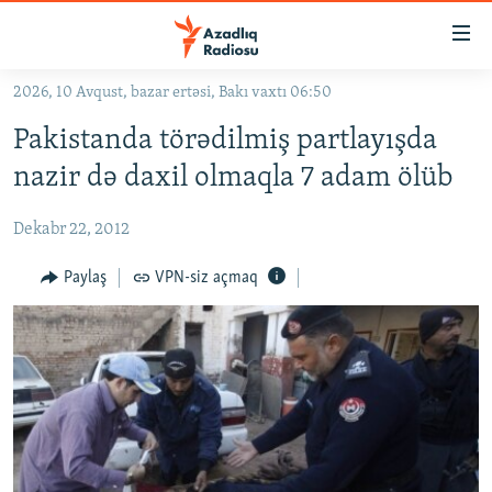
Keçid
linkləri
Əsas
2026, 10 Avqust, bazar ertəsi, Bakı vaxtı 06:50
məzmuna
GÜNDƏM
Pakistanda törədilmiş partlayışda
qayıt
#İZAHLA
Əsas
nazir də daxil olmaqla 7 adam ölüb
KORRUPSIOMETR
naviqasiyaya
qayıt
Dekabr 22, 2012
#ƏSLINDƏ
Axtarışa
FƏRQƏ BAX
Paylaş
VPN-siz açmaq
keç
QANUNI DOĞRU
ARAŞDIRMA
MULTIMEDIA
RADIO ARXIV
VIDEO
HAQQIMIZDA
FOTOQALEREYA
OXU ZALI