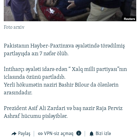
İNFOQRAFIKA
AZƏRBAYCAN ƏDƏBIYYATI KITABXANASI
MISSIYAMIZ
BIZI IZLƏ
KARIKATURA
İSLAM VƏ DEMOKRATIYA
PEŞƏ ETIKASI VƏ JURNALISTIKA STANDARTLARIMIZ
Foto arxiv
İZ - MƏDƏNIYYƏT PROQRAMI
MATERIALLARIMIZDAN ISTIFADƏ
AZADLIQRADIOSU MOBIL TELEFONUNUZDA
RFE/RL-in bütün saytları
Pakistanın Hayber-Paxtinxva əyalətində törədilmiş
BIZIMLƏ ƏLAQƏ
partlayışda azı 7 nəfər ölüb.
XƏBƏR BÜLLETENLƏRIMIZ
İntiharçı əyaləti idarə edən “ Xalq milli partiyası”nın
iclasında özünü partladıb.
Yerli hökumətin naziri Bashir Bilour da ölənlərin
arasındadır.
Prezident Asif Ali Zardari və baş nazir Raja Perviz
Ashraf hücumu pisləyiblər.
Paylaş
VPN-siz açmaq
Bizi izlə