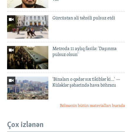
Gürcüstan ali təhsili pulsuz etdi
Metroda 11 aylıq fasilə: 'Daşınma
pulsuz olsun'
'Binaları o qədər sıx tikiblər ki...' —
Küləklər şəhərində hava böhranı
Bölmənin bütün materialları burada
Çox izlənən