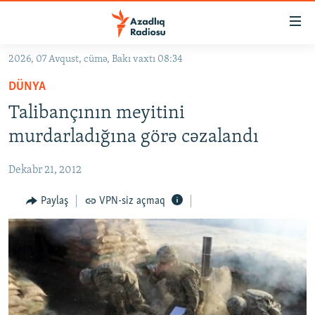
Keçid
linkləri
Əsas
2026, 07 Avqust, cümə, Bakı vaxtı 08:34
məzmuna
GÜNDƏM
DÜNYA
qayıt
#İZAHLA
Əsas
Talibançının meyitini
KORRUPSIOMETR
naviqasiyaya
murdarladığına görə cəzalandı
qayıt
#ƏSLINDƏ
Axtarışa
Dekabr 21, 2012
FƏRQƏ BAX
keç
QANUNI DOĞRU
Paylaş
VPN-siz açmaq
ARAŞDIRMA
MULTIMEDIA
RADIO ARXIV
VIDEO
HAQQIMIZDA
FOTOQALEREYA
OXU ZALI