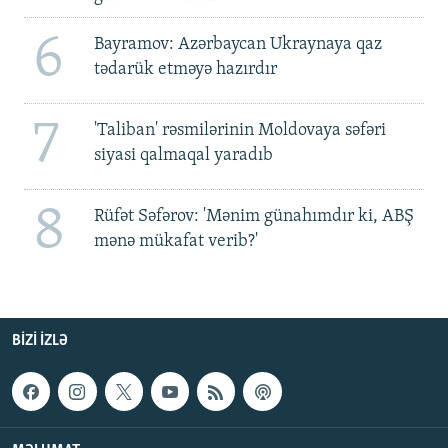
6
Bayramov: Azərbaycan Ukraynaya qaz
tədarük etməyə hazırdır
7
'Taliban' rəsmilərinin Moldovaya səfəri
siyasi qalmaqal yaradıb
8
Rüfət Səfərov: 'Mənim günahımdır ki, ABŞ
mənə mükafat verib?'
BIZI IZLƏ