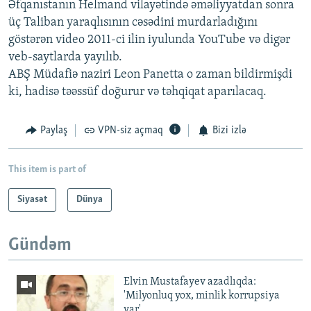
Əfqanıstanın Helmand vilayətində əməliyyatdan sonra
üç Taliban yaraqlısının cəsədini murdarladığını
göstərən video 2011-ci ilin iyulunda YouTube və digər
veb-saytlarda yayılıb.
ABŞ Müdafiə naziri Leon Panetta o zaman bildirmişdi
ki, hadisə təəssüf doğurur və təhqiqat aparılacaq.
Paylaş
VPN-siz açmaq
Bizi izlə
This item is part of
Siyasət
Dünya
Gündəm
Elvin Mustafayev azadlıqda:
'Milyonluq yox, minlik korrupsiya
var'