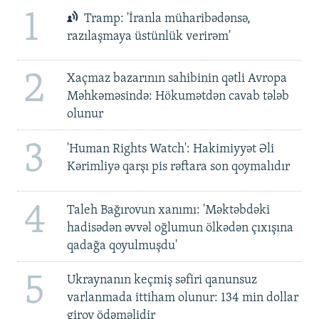
1
Tramp: 'İranla müharibədənsə,
razılaşmaya üstünlük verirəm'
2
Xaçmaz bazarının sahibinin qətli Avropa
Məhkəməsində: Hökumətdən cavab tələb
olunur
3
'Human Rights Watch': Hakimiyyət Əli
Kərimliyə qarşı pis rəftara son qoymalıdır
4
Taleh Bağırovun xanımı: 'Məktəbdəki
hadisədən əvvəl oğlumun ölkədən çıxışına
qadağa qoyulmuşdu'
5
Ukraynanın keçmiş səfiri qanunsuz
varlanmada ittiham olunur: 134 min dollar
girov ödəməlidir