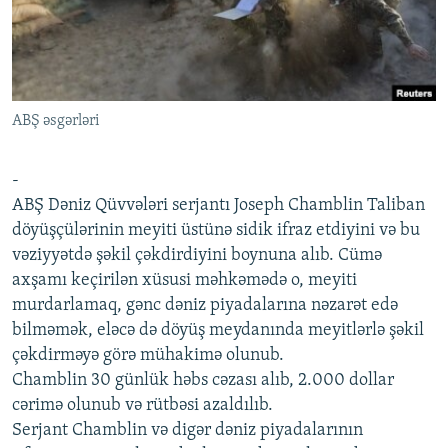
İNFOQRAFIKA
AZƏRBAYCAN ƏDƏBIYYATI KITABXANASI
MISSIYAMIZ
BIZI IZLƏ
KARIKATURA
İSLAM VƏ DEMOKRATIYA
PEŞƏ ETIKASI VƏ JURNALISTIKA STANDARTLARIMIZ
İZ - MƏDƏNIYYƏT PROQRAMI
MATERIALLARIMIZDAN ISTIFADƏ
ABŞ əsgərləri
AZADLIQRADIOSU MOBIL TELEFONUNUZDA
RFE/RL-in bütün saytları
BIZIMLƏ ƏLAQƏ
-
XƏBƏR BÜLLETENLƏRIMIZ
ABŞ Dəniz Qüvvələri serjantı Joseph Chamblin Taliban
döyüşçülərinin meyiti üstünə sidik ifraz etdiyini və bu
vəziyyətdə şəkil çəkdirdiyini boynuna alıb. Cümə
axşamı keçirilən xüsusi məhkəmədə o, meyiti
murdarlamaq, gənc dəniz piyadalarına nəzarət edə
bilməmək, eləcə də döyüş meydanında meyitlərlə şəkil
çəkdirməyə görə mühakimə olunub.
Chamblin 30 günlük həbs cəzası alıb, 2.000 dollar
cərimə olunub və rütbəsi azaldılıb.
Serjant Chamblin və digər dəniz piyadalarının