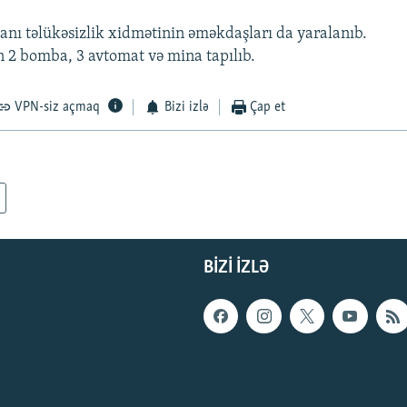
nı təlükəsizlik xidmətinin əməkdaşları da yaralanıb.
 2 bomba, 3 avtomat və mina tapılıb.
VPN-siz açmaq
Bizi izlə
Çap et
BIZI IZLƏ