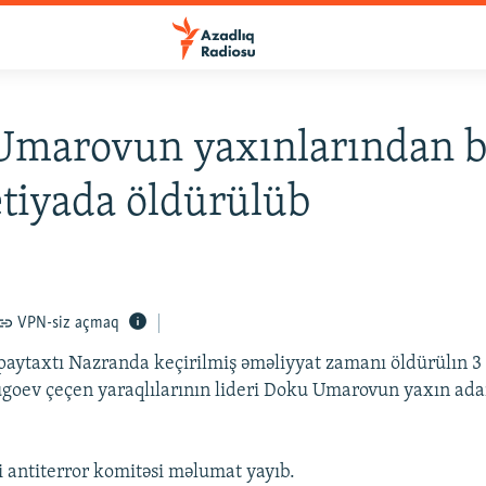
marovun yaxınlarından b
tiyada öldürülüb
VPN-siz açmaq
paytaxtı Nazranda keçirilmiş əməliyyat zamanı öldürülın 3
ugoev çeçen yaraqlılarının lideri Doku Umarovun yaxın ad
i antiterror komitəsi məlumat yayıb.