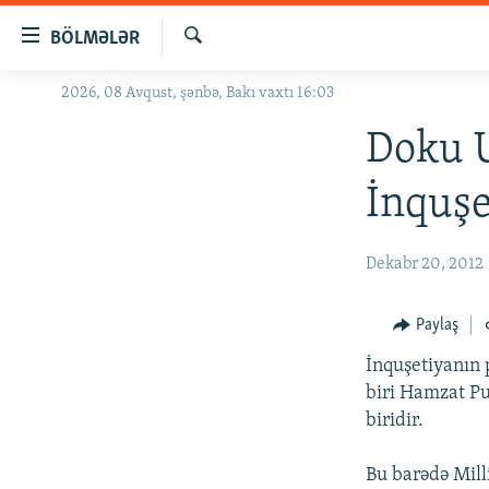
Keçid
BÖLMƏLƏR
linkləri
Axtar
Əsas
2026, 08 Avqust, şənbə, Bakı vaxtı 16:03
GÜNDƏM
məzmuna
#İZAHLA
Doku U
qayıt
Əsas
KORRUPSIOMETR
İnquşe
naviqasiyaya
#ƏSLINDƏ
qayıt
Axtarışa
FƏRQƏ BAX
Dekabr 20, 2012
keç
QANUNI DOĞRU
Paylaş
ARAŞDIRMA
İnquşetiyanın 
MULTIMEDIA
biri Hamzat P
RADIO ARXIV
VIDEO
biridir.
HAQQIMIZDA
FOTOQALEREYA
OXU ZALI
Bu barədə Mill