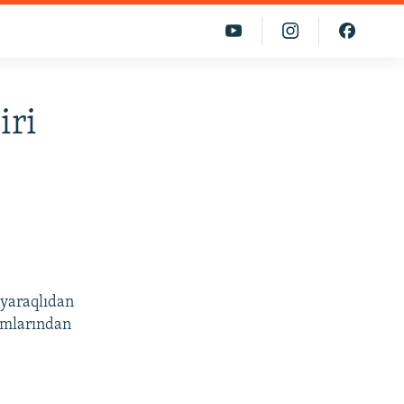
iri
 yaraqlıdan
amlarından