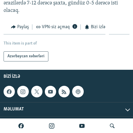
ərazilərdə 7-12 dərəcə şaxta, gündüz 0-5 dərəcə isti
olacaq.
Paylaş
VPN-siz açmaq
Bizi izlə
This item is part of
Azərbaycan xəbərləri
BIZI IZLƏ
MƏLUMAT
AzadlıqRadiosu © 2026 Inc. | Bütün hüquqlar qorunur