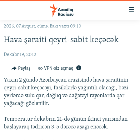
Keçid
linkləri
Əsas
2026, 07 Avqust, cümə, Bakı vaxtı 09:10
məzmuna
GÜNDƏM
Hava şəraiti qeyri-sabit keçəcək
qayıt
#İZAHLA
Əsas
Dekabr 19, 2012
KORRUPSIOMETR
naviqasiyaya
qayıt
#ƏSLINDƏ
Paylaş
VPN-siz açmaq
Axtarışa
FƏRQƏ BAX
keç
Yaxın 2 gündə Azərbaycan ərazisində hava şəraitinin
qeyri-sabit keçəcəyi, fasilələrlə yağıntılı olacağı, bəzi
QANUNI DOĞRU
yerlərdə sulu qar, dağlıq və dağətəyi rayonlarda qar
ARAŞDIRMA
yağacağı gözlənilir.
MULTIMEDIA
Temperatur dekabrın 21-də günün ikinci yarısından
RADIO ARXIV
VIDEO
başlayaraq tədricən 3-5 dərəcə aşağı enəcək.
HAQQIMIZDA
FOTOQALEREYA
OXU ZALI