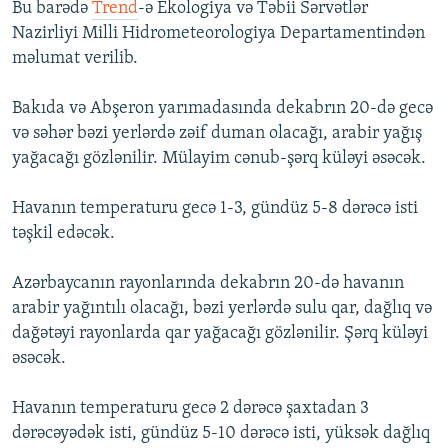
Bu barədə
Trend
-ə Ekologiya və Təbii Sərvətlər
İNFOQRAFIKA
AZƏRBAYCAN ƏDƏBIYYATI KITABXANASI
MISSIYAMIZ
Nazirliyi Milli Hidrometeorologiya Departamentindən
BIZI IZLƏ
KARIKATURA
İSLAM VƏ DEMOKRATIYA
PEŞƏ ETIKASI VƏ JURNALISTIKA STANDARTLARIMIZ
məlumat verilib.
İZ - MƏDƏNIYYƏT PROQRAMI
MATERIALLARIMIZDAN ISTIFADƏ
Bakıda və Abşeron yarımadasında dekabrın 20-də gecə
AZADLIQRADIOSU MOBIL TELEFONUNUZDA
RFE/RL-in bütün saytları
və səhər bəzi yerlərdə zəif duman olacağı, arabir yağış
yağacağı gözlənilir. Mülayim cənub-şərq küləyi əsəcək.
BIZIMLƏ ƏLAQƏ
XƏBƏR BÜLLETENLƏRIMIZ
Havanın temperaturu gecə 1-3, gündüz 5-8 dərəcə isti
təşkil edəcək.
Azərbaycanın rayonlarında dekabrın 20-də havanın
arabir yağıntılı olacağı, bəzi yerlərdə sulu qar, dağlıq və
dağətəyi rayonlarda qar yağacağı gözlənilir. Şərq küləyi
əsəcək.
Havanın temperaturu gecə 2 dərəcə şaxtadan 3
dərəcəyədək isti, gündüz 5-10 dərəcə isti, yüksək dağlıq