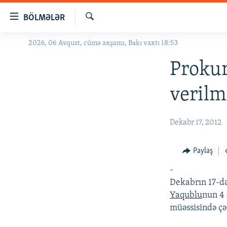
Keçid
BÖLMƏLƏR
linkləri
Axtar
Əsas
2026, 06 Avqust, cümə axşamı, Bakı vaxtı 18:53
GÜNDƏM
məzmuna
#İZAHLA
Prokur
qayıt
Əsas
KORRUPSIOMETR
verilm
naviqasiyaya
#ƏSLINDƏ
qayıt
Axtarışa
FƏRQƏ BAX
Dekabr 17, 2012
keç
QANUNI DOĞRU
Paylaş
ARAŞDIRMA
-
MULTIMEDIA
Dekabrın 17-d
RADIO ARXIV
VIDEO
Yaqublu
nun 4 
müəssisində çə
HAQQIMIZDA
FOTOQALEREYA
OXU ZALI