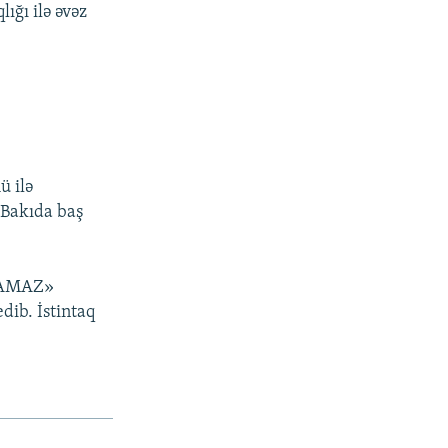
ığı ilə əvəz
ü ilə
ə Bakıda baş
«KAMAZ»
dib. İstintaq