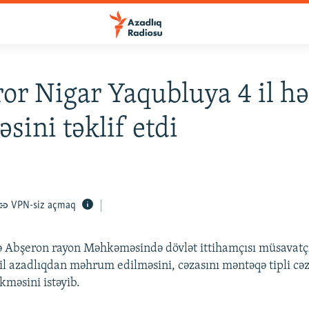
or Nigar Yaqubluya 4 il h
əsini təklif etdi
VPN-siz açmaq
ə Abşeron rayon Məhkəməsində dövlət ittihamçısı müsavatç
il azadlıqdan məhrum edilməsini, cəzasını məntəqə tipli c
kməsini istəyib.