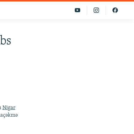
əbs
ı
Nigar
əzaçəkmə