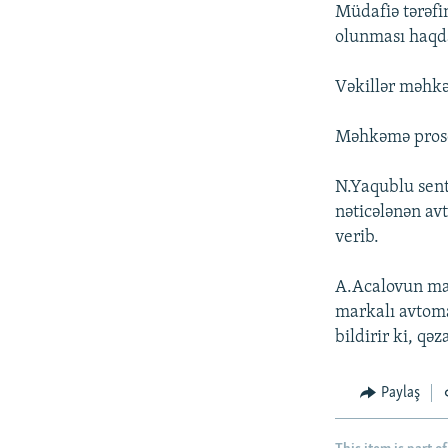
İNFOQRAFIKA
AZƏRBAYCAN ƏDƏBIYYATI KITABXANASI
MISSIYAMIZ
Müdafiə tərəfi
olunması haqda
KARIKATURA
İSLAM VƏ DEMOKRATIYA
PEŞƏ ETIKASI VƏ JURNALISTIKA
STANDARTLARIMIZ
İZ - MƏDƏNIYYƏT PROQRAMI
Vəkillər məhkə
MATERIALLARIMIZDAN ISTIFADƏ
AZADLIQRADIOSU MOBIL TELEFONUNUZDA
Məhkəmə prose
BIZIMLƏ ƏLAQƏ
N.Yaqublu sent
XƏBƏR BÜLLETENLƏRIMIZ
nəticələnən avt
verib.
A.Acalovun ma
markalı avtoma
bildirir ki, qə
Paylaş