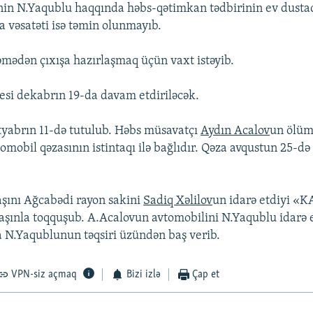
nin N.Yaqublu haqqında həbs-qətimkan tədbirinin ev dustaql
 vəsatəti isə təmin olunmayıb.
mədən çıxışa hazırlaşmaq üçün vaxt istəyib.
si dekabrın 19-da davam etdiriləcək.
yabrın 11-də tutulub. Həbs müsavatçı
Aydın Acalov
un ölüm
omobil qəzasının istintaqı ilə bağlıdır. Qəza avqustun 25-d
şını Ağcabədi rayon sakini
Sadiq Xəlilov
un idarə etdiyi 
şınla toqquşub. A.Acalovun avtomobilini N.Yaqublu idarə e
za N.Yaqublunun təqsiri üzündən baş verib.
VPN-siz açmaq
Bizi izlə
Çap et