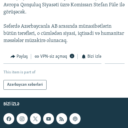
Avropa Qonşuluq Siyasəti üzrə Komissarı Stefan Füle ilə
İNFOQRAFIKA
AZƏRBAYCAN ƏDƏBIYYATI KITABXANASI
MISSIYAMIZ
BIZI IZLƏ
görüşəcək.
KARIKATURA
İSLAM VƏ DEMOKRATIYA
PEŞƏ ETIKASI VƏ JURNALISTIKA STANDARTLARIMIZ
Səfərdə Azərbaycanla AB arasında münasibətlərin
İZ - MƏDƏNIYYƏT PROQRAMI
MATERIALLARIMIZDAN ISTIFADƏ
bütün tərəfləri, o cümlədən siyasi, iqtisadi və humanitar
AZADLIQRADIOSU MOBIL TELEFONUNUZDA
RFE/RL-in bütün saytları
məsələlər müzakirə olunacaq.
BIZIMLƏ ƏLAQƏ
Paylaş
VPN-siz açmaq
Bizi izlə
XƏBƏR BÜLLETENLƏRIMIZ
This item is part of
Azərbaycan xəbərləri
BIZI IZLƏ