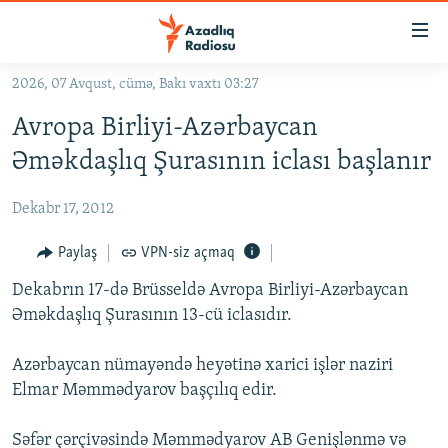
Keçid
linkləri
Əsas
2026, 07 Avqust, cümə, Bakı vaxtı 03:27
məzmuna
GÜNDƏM
Avropa Birliyi-Azərbaycan
qayıt
#İZAHLA
Əsas
Əməkdaşlıq Şurasının iclası başlanır
KORRUPSIOMETR
naviqasiyaya
qayıt
Dekabr 17, 2012
#ƏSLINDƏ
Axtarışa
FƏRQƏ BAX
Paylaş
VPN-siz açmaq
keç
QANUNI DOĞRU
Dekabrın 17-də Brüsseldə Avropa Birliyi-Azərbaycan
Əməkdaşlıq Şurasının 13-cü iclasıdır.
ARAŞDIRMA
MULTIMEDIA
Azərbaycan nümayəndə heyətinə xarici işlər naziri
Elmar Məmmədyarov başçılıq edir.
RADIO ARXIV
VIDEO
HAQQIMIZDA
FOTOQALEREYA
OXU ZALI
Səfər çərçivəsində Məmmədyarov AB Genişlənmə və