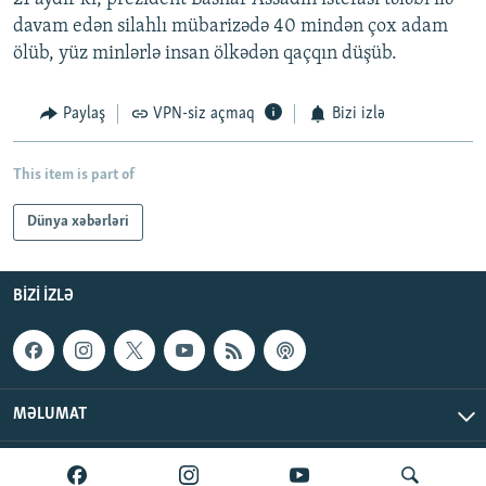
davam edən silahlı mübarizədə 40 mindən çox adam
ölüb, yüz minlərlə insan ölkədən qaçqın düşüb.
Paylaş
VPN-siz açmaq
Bizi izlə
This item is part of
Dünya xəbərləri
BIZI IZLƏ
MƏLUMAT
AzadlıqRadiosu © 2026 Inc. | Bütün hüquqlar qorunur