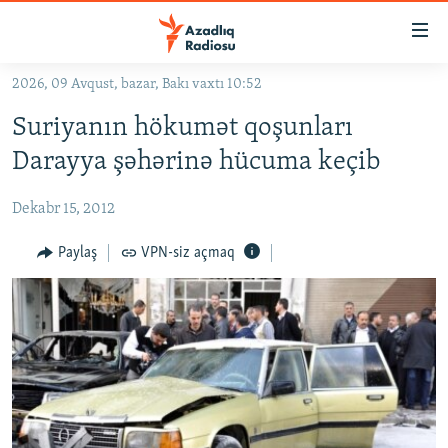
Keçid
linkləri
Əsas
2026, 09 Avqust, bazar, Bakı vaxtı 10:52
məzmuna
GÜNDƏM
Suriyanın hökumət qoşunları
qayıt
#İZAHLA
Əsas
Darayya şəhərinə hücuma keçib
KORRUPSIOMETR
naviqasiyaya
qayıt
Dekabr 15, 2012
#ƏSLINDƏ
Axtarışa
FƏRQƏ BAX
Paylaş
VPN-siz açmaq
keç
QANUNI DOĞRU
ARAŞDIRMA
MULTIMEDIA
RADIO ARXIV
VIDEO
HAQQIMIZDA
FOTOQALEREYA
OXU ZALI