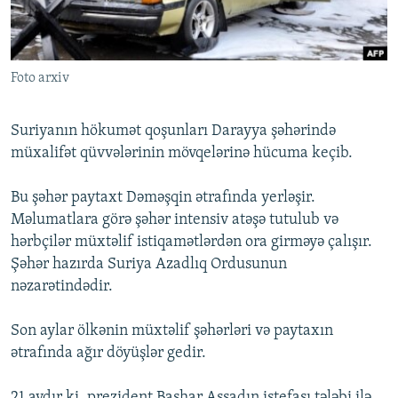
İNFOQRAFIKA
AZƏRBAYCAN ƏDƏBIYYATI KITABXANASI
MISSIYAMIZ
BIZI IZLƏ
KARIKATURA
İSLAM VƏ DEMOKRATIYA
PEŞƏ ETIKASI VƏ JURNALISTIKA STANDARTLARIMIZ
Foto arxiv
İZ - MƏDƏNIYYƏT PROQRAMI
MATERIALLARIMIZDAN ISTIFADƏ
AZADLIQRADIOSU MOBIL TELEFONUNUZDA
RFE/RL-in bütün saytları
Suriyanın hökumət qoşunları Darayya şəhərində
BIZIMLƏ ƏLAQƏ
müxalifət qüvvələrinin mövqelərinə hücuma keçib.
XƏBƏR BÜLLETENLƏRIMIZ
Bu şəhər paytaxt Dəməşqin ətrafında yerləşir.
Məlumatlara görə şəhər intensiv atəşə tutulub və
hərbçilər müxtəlif istiqamətlərdən ora girməyə çalışır.
Şəhər hazırda Suriya Azadlıq Ordusunun
nəzarətindədir.
Son aylar ölkənin müxtəlif şəhərləri və paytaxın
ətrafında ağır döyüşlər gedir.
21 aydır ki, prezident Bashar Assadın istefası tələbi ilə