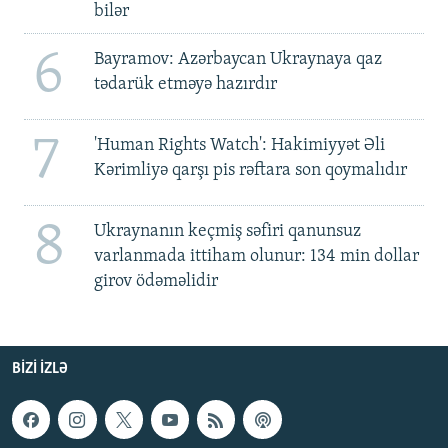
bilər
6
Bayramov: Azərbaycan Ukraynaya qaz
tədarük etməyə hazırdır
7
'Human Rights Watch': Hakimiyyət Əli
Kərimliyə qarşı pis rəftara son qoymalıdır
8
Ukraynanın keçmiş səfiri qanunsuz
varlanmada ittiham olunur: 134 min dollar
girov ödəməlidir
BIZI IZLƏ