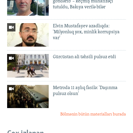
göndərib' – keçmiş mühafizəçi
tutuldu, Bakıya verilə bilər
Elvin Mustafayev azadlıqda:
'Milyonluq yox, minlik korrupsiya
var'
Gürcüstan ali təhsili pulsuz etdi
Metroda 11 aylıq fasilə: 'Daşınma
pulsuz olsun'
Bölmənin bütün materialları burada