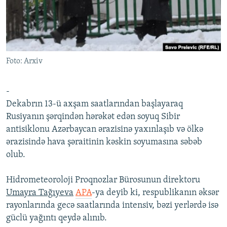
İNFOQRAFIKA
AZƏRBAYCAN ƏDƏBIYYATI KITABXANASI
MISSIYAMIZ
BIZI IZLƏ
KARIKATURA
İSLAM VƏ DEMOKRATIYA
PEŞƏ ETIKASI VƏ JURNALISTIKA STANDARTLARIMIZ
İZ - MƏDƏNIYYƏT PROQRAMI
MATERIALLARIMIZDAN ISTIFADƏ
Foto: Arxiv
AZADLIQRADIOSU MOBIL TELEFONUNUZDA
RFE/RL-in bütün saytları
BIZIMLƏ ƏLAQƏ
-
XƏBƏR BÜLLETENLƏRIMIZ
Dekabrın 13-ü axşam saatlarından başlayaraq
Rusiyanın şərqindən hərəkət edən soyuq Sibir
antisiklonu Azərbaycan ərazisinə yaxınlaşıb və ölkə
ərazisində hava şəraitinin kəskin soyumasına səbəb
olub.
Hidrometeoroloji Proqnozlar Bürosunun direktoru
Umayra Tağıyeva
APA
-ya deyib ki, respublikanın əksər
rayonlarında gecə saatlarında intensiv, bəzi yerlərdə isə
güclü yağıntı qeydə alınıb.