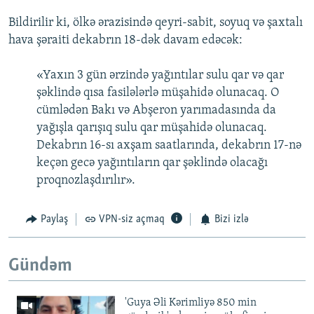
Bildirilir ki, ölkə ərazisində qeyri-sabit, soyuq və şaxtalı
hava şəraiti dekabrın 18-dək davam edəcək:
«Yaxın 3 gün ərzində yağıntılar sulu qar və qar
şəklində qısa fasilələrlə müşahidə olunacaq. O
cümlədən Bakı və Abşeron yarımadasında da
yağışla qarışıq sulu qar müşahidə olunacaq.
Dekabrın 16-sı axşam saatlarında, dekabrın 17-nə
keçən gecə yağıntıların qar şəklində olacağı
proqnozlaşdırılır».
Paylaş
VPN-siz açmaq
Bizi izlə
Gündəm
'Guya Əli Kərimliyə 850 min