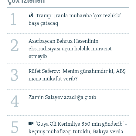
Çox izlənən
1
Tramp: İranla müharibə 'çox tezliklə'
başa çatacaq
2
Azərbaycan Bəhruz Həsənlinin
ekstradisiyası üçün hələlik müraciət
etməyib
3
Rüfət Səfərov: 'Mənim günahımdır ki, ABŞ
mənə mükafat verib?'
4
Zamin Salayev azadlığa çıxıb
5
'Guya Əli Kərimliyə 850 min göndərib' –
keçmiş mühafizəçi tutuldu, Bakıya verilə