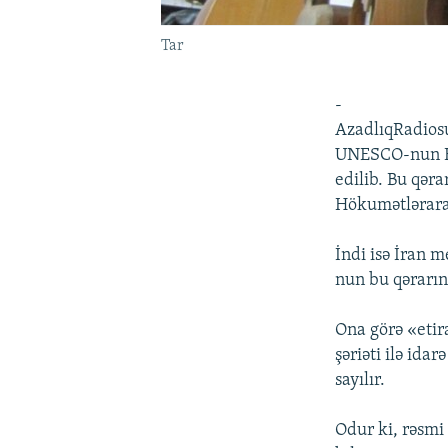
Tar
-
AzadlıqRadios
UNESCO-nun Bəş
edilib. Bu qə
Hökumətləraras
İndi isə İran 
nun bu qərarın
Ona görə «etir
şəriəti ilə ida
sayılır.
Odur ki, rəsmi