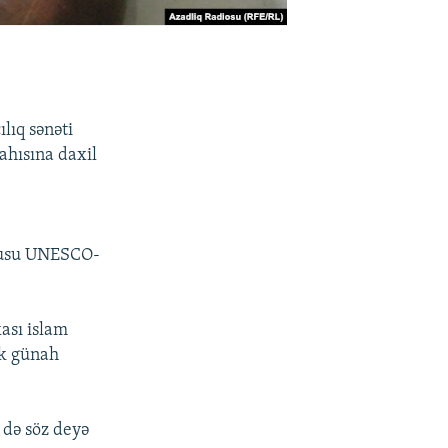
ılıq sənəti
ahısına daxil
nşusu UNESCO-
ası islam
yük günah
 də söz deyə