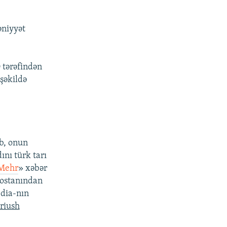
əniyyət
O tərəfindən
şəkildə
b, onun
ını türk tarı
Mehr
» xəbər
 ostanından
edia-nın
riush