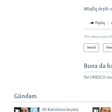
Müşfiq deyib 
Paylaş
This item is part of
Sosial
Oxu
Buna da b
Tar UNESCO-nun 
Gündəm
Əli Kərimlinin keçmiş