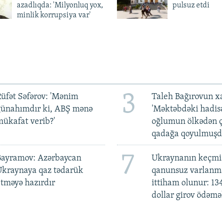
azadlıqda: 'Milyonluq yox,
pulsuz etdi
minlik korrupsiya var'
3
üfət Səfərov: 'Mənim
Taleh Bağırovun x
günahımdır ki, ABŞ mənə
'Məktəbdəki hadis
ükafat verib?'
oğlumun ölkədən ç
qadağa qoyulmuşd
7
Bayramov: Azərbaycan
Ukraynanın keçmiş
Ukraynaya qaz tədarük
qanunsuz varlan
tməyə hazırdır
ittiham olunur: 13
dollar girov ödəmə