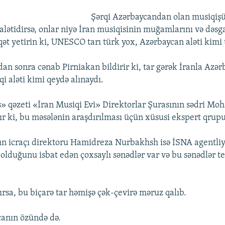
Şərqi Azərbaycandan olan musiqişü
alətidirsə, onlar niyə İran musiqisinin muğamlarını və dəsga
qət yetirin ki, UNESCO tarı türk yox, Azərbaycan aləti kimi 
an sonra cənab Pirniakan bildirir ki, tar gərək İranla Azə
i aləti kimi qeydə alınaydı.
 qəzeti «İran Musiqi Evi» Direktorlar Şurasının sədri M
zır ki, bu məsələnin araşdırılması üçün xüsusi ekspert qrupu
ın icraçı direktoru Hamidreza Nurbakhsh isə İSNA agentliy
 olduğunu isbat edən çoxsaylı sənədlər var və bu sənədlər te
ırsa, bu biçarə tar həmişə çək-çevirə məruz qalıb.
canın özündə də.