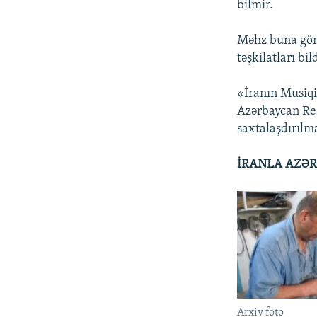
bilmir.
Məhz buna gör
təşkilatları bild
«İranın Musiqi 
Azərbaycan Res
saxtalaşdırılma
İRANLA AZƏR
Arxiv foto