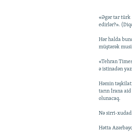
«Əgər tar türk 
edirlər?». (Diq
Hər halda bund
müştərək musiq
«Tehran Times»
ə istinadən ya
Həmin təşkilat
tarın İrana aid
olunacaq.
Nə sirri-xudad
Hətta Azərbay