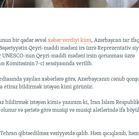
unun bir qədər əvvəl
xəbər verdiyi kimi
, Azərbaycan tar ifaç
əriyyətin Qeyri-maddi mədəni irs üzrə Reprezentativ siy
rar UNESCO-nun Qeyri-maddi mədəni irsin qorunması üzrə
ı Komitəsinin 7-ci sessiyasında verilib.
mediasında yayılan xəbərlərə görə, Azərbaycanın cənub qo
a etiraz bildirmək istəyən kimi görünür.
az bildirmək istəyən kimi» yazıram ki, İran İslam Respublik
rə olunur və şəriətə görə musiqi və musiqi alətlərində ifa bö
 Tehran qibtəedilməz vəziyyətdə qalıb. Həm qıcıqlanıb, həm