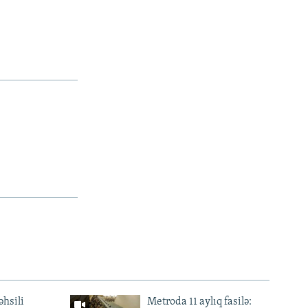
əhsili
Metroda 11 aylıq fasilə: