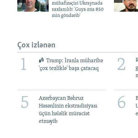
mühafizəçisi Ukraynada
saxlanılıb: 'Guya ona 850
min göndərib'
Çox izlənən
1
2
R
Tramp: İranla müharibə
'çox tezliklə' başa çatacaq
m
5
6
Azərbaycan Bəhruz
Həsənlinin ekstradisiyası
üçün hələlik müraciət
e
etməyib