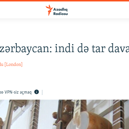
zərbaycan: indi də tar dav
ğlu [London]
VPN-siz açmaq