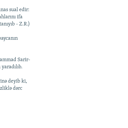
nas sual edir:
hlarını ifa
tanıyıb - Z.R.)
rbaycanın
ohammad Sarir-
 yaradılıb.
inə deyib ki,
zliklə dərc