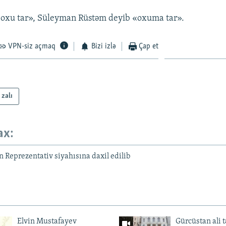
«oxu tar», Süleyman Rüstəm deyib «oxuma tar».
VPN-siz açmaq
Bizi izlə
Çap et
 zalı
ax:
Reprezentativ siyahısına daxil edilib
Elvin Mustafayev
Gürcüstan ali t