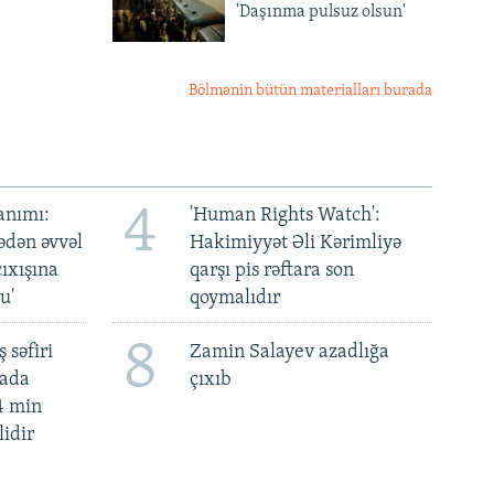
'Daşınma pulsuz olsun'
Bölmənin bütün materialları burada
4
anımı:
'Human Rights Watch':
ədən əvvəl
Hakimiyyət Əli Kərimliyə
ıxışına
qarşı pis rəftara son
u'
qoymalıdır
8
 səfiri
Zamin Salayev azadlığa
mada
çıxıb
4 min
lidir