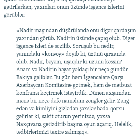
gətirilərkən, yaxınları onun üzündə işgəncə izlərini
görüblər:
«Nadir maşından düşürüləndə onu digər qardaşım
yaxından görüb. Nadirin üzündə çapıq olub. Digər
işgəncə izləri də sezilib. Soruşub bu nədir,
yanındakı «konvoy» deyib ki, üzünü qırxanda
olub. Nadir, bəyəm, uşaqdır ki üzünü kəssin?
Anam və Nadirin həyat yoldaşı bir neçə gündür
Bakıya gəliblər. Bu gün həm İşgəncələrə Qarşı
Azərbaycan Komitəsinə getmək, həm də mətbuat
konfransı keçirmək istəyirdik. Dünən axşamdan
mənə bir neçə dəfə naməlum zənglər gəlir. Zəng
edən və kimliyini gizlədən şəxslər hədə-qorxu
gəlirlər ki, sakit oturun yerinizdə, yoxsa
Naxçıvana gətizdirib başına oyun açarıq. Hələlik,
tədbirlərimizi təxirə salmışıq».