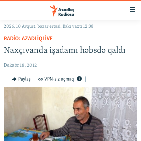
Keçid
linkləri
Əsas
2026, 10 Avqust, bazar ertəsi, Bakı vaxtı 12:38
məzmuna
GÜNDƏM
RADIO: AZADLIQLIVE
qayıt
#İZAHLA
Əsas
Naxçıvanda işadamı həbsdə qaldı
KORRUPSIOMETR
naviqasiyaya
qayıt
Dekabr 18, 2012
#ƏSLINDƏ
Axtarışa
FƏRQƏ BAX
Paylaş
VPN-siz açmaq
keç
QANUNI DOĞRU
ARAŞDIRMA
MULTIMEDIA
RADIO ARXIV
VIDEO
HAQQIMIZDA
FOTOQALEREYA
OXU ZALI