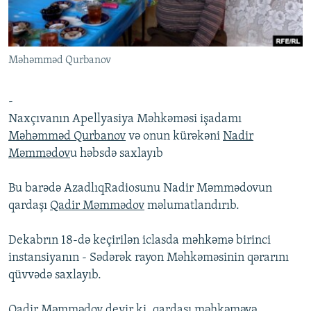
İNFOQRAFIKA
AZƏRBAYCAN ƏDƏBIYYATI KITABXANASI
MISSIYAMIZ
BIZI IZLƏ
KARIKATURA
İSLAM VƏ DEMOKRATIYA
PEŞƏ ETIKASI VƏ JURNALISTIKA STANDARTLARIMIZ
Məhəmməd Qurbanov
İZ - MƏDƏNIYYƏT PROQRAMI
MATERIALLARIMIZDAN ISTIFADƏ
AZADLIQRADIOSU MOBIL TELEFONUNUZDA
RFE/RL-in bütün saytları
-
BIZIMLƏ ƏLAQƏ
Naxçıvanın Apellyasiya Məhkəməsi işadamı
Məhəmməd Qurbanov
və onun kürəkəni
Nadir
XƏBƏR BÜLLETENLƏRIMIZ
Məmmədov
u həbsdə saxlayıb
Bu barədə AzadlıqRadiosunu Nadir Məmmədovun
qardaşı
Qadir Məmmədov
məlumatlandırıb.
Dekabrın 18-də keçirilən iclasda məhkəmə birinci
instansiyanın - Sədərək rayon Məhkəməsinin qərarını
qüvvədə saxlayıb.
Qadir Məmmədov deyir ki, qardaşı məhkəməyə