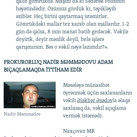
qalıb gömrükdə. Maşını da ki Sədərək Polisinin
həyətindədir. Özümüz gördük ki, təpikləyib
əziblər. Heç birini qaytarmaq istəmirlər.
Gömrükdəki mallar tez xarab olan mallardır. 1-2
gün də qalsa, 8 min manat batıb gedəcək. Vəkilə
deyirik, deyir mənlik deyil, belə işlərə
qarışmıram. Bəs o vəkil nəyə lazımdır?».
PROKURORLUQ NADİR MƏMMƏDOVU ADAM
BIÇAQLAMAQDA İTTİHAM EDİR
Məsələyə münasibət
öyrənmək üçün saxlananların
vəkili
Ələkbər Əsədov
la əlaqə
saxlasaq da, vəkil açıqlama
Nadir Məmmədov
vermək istəmədi.
Naxçıvan MR