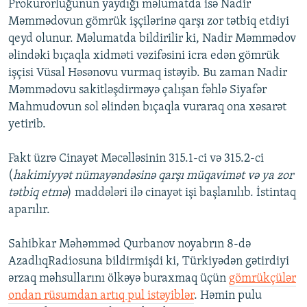
Prokurorluğunun yaydığı məlumatda isə Nadir
Məmmədovun gömrük işçilərinə qarşı zor tətbiq etdiyi
qeyd olunur. Məlumatda bildirilir ki, Nadir Məmmədov
əlindəki bıçaqla xidməti vəzifəsini icra edən gömrük
işçisi Vüsal Həsənovu vurmaq istəyib. Bu zaman Nadir
Məmmədovu sakitləşdirməyə çalışan fəhlə Siyafər
Mahmudovun sol əlindən bıçaqla vuraraq ona xəsarət
yetirib.
Fakt üzrə Cinayət Məcəlləsinin 315.1-ci və 315.2-ci
(
hakimiyyət nümayəndəsinə qarşı müqavimət və ya zor
tətbiq etmə
) maddələri ilə cinayət işi başlanılıb. İstintaq
aparılır.
Sahibkar Məhəmməd Qurbanov noyabrın 8-də
AzadlıqRadiosuna bildirmişdi ki, Türkiyədən gətirdiyi
ərzaq məhsullarını ölkəyə buraxmaq üçün
gömrükçülər
ondan rüsumdan artıq pul istəyiblər
. Həmin pulu