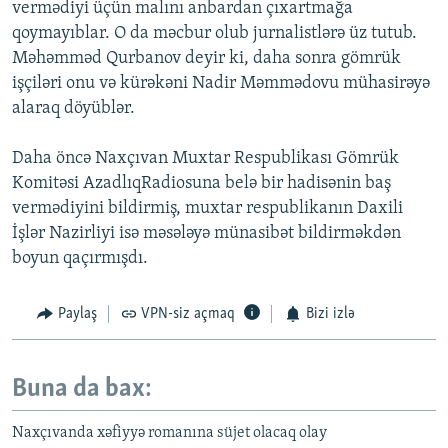
vermədiyi üçün malını anbardan çıxartmağa
qoymayıblar. O da məcbur olub jurnalistlərə üz tutub.
Məhəmməd Qurbanov deyir ki, daha sonra gömrük
işçiləri onu və kürəkəni Nadir Məmmədovu mühasirəyə
alaraq döyüblər.
Daha öncə Naxçıvan Muxtar Respublikası Gömrük
Komitəsi AzadlıqRadiosuna belə bir hadisənin baş
vermədiyini bildirmiş, muxtar respublikanın Daxili
İşlər Nazirliyi isə məsələyə münasibət bildirməkdən
boyun qaçırmışdı.
Paylaş
VPN-siz açmaq
Bizi izlə
Buna da bax:
Naxçıvanda xəfiyyə romanına süjet olacaq olay