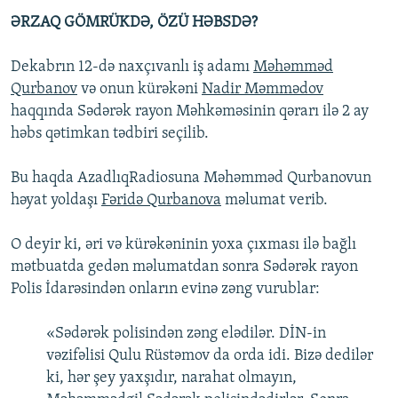
ƏRZAQ GÖMRÜKDƏ, ÖZÜ HƏBSDƏ?
Dekabrın 12-də naxçıvanlı iş adamı
Məhəmməd
Qurbanov
və onun kürəkəni
Nadir Məmmədov
haqqında Sədərək rayon Məhkəməsinin qərarı ilə 2 ay
həbs qətimkan tədbiri seçilib.
Bu haqda AzadlıqRadiosuna Məhəmməd Qurbanovun
həyat yoldaşı
Fəridə Qurbanova
məlumat verib.
O deyir ki, əri və kürəkəninin yoxa çıxması ilə bağlı
mətbuatda gedən məlumatdan sonra Sədərək rayon
Polis İdarəsindən onların evinə zəng vurublar:
«Sədərək polisindən zəng elədilər. DİN-in
vəzifəlisi Qulu Rüstəmov da orda idi. Bizə dedilər
ki, hər şey yaxşıdır, narahat olmayın,