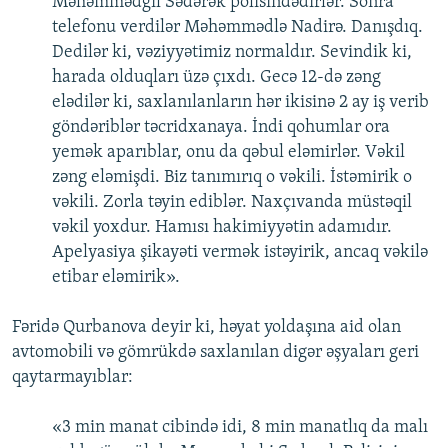
Məhəmmədgil Sədərək polisindədirlər. Sonra
telefonu verdilər Məhəmmədlə Nadirə. Danışdıq.
Dedilər ki, vəziyyətimiz normaldır. Sevindik ki,
harada olduqları üzə çıxdı. Gecə 12-də zəng
elədilər ki, saxlanılanların hər ikisinə 2 ay iş verib
göndəriblər təcridxanaya. İndi qohumlar ora
yemək aparıblar, onu da qəbul eləmirlər. Vəkil
zəng eləmişdi. Biz tanımırıq o vəkili. İstəmirik o
vəkili. Zorla təyin ediblər. Naxçıvanda müstəqil
vəkil yoxdur. Hamısı hakimiyyətin adamıdır.
Apelyasiya şikayəti vermək istəyirik, ancaq vəkilə
etibar eləmirik».
Fəridə Qurbanova deyir ki, həyat yoldaşına aid olan
avtomobili və gömrükdə saxlanılan digər əşyaları geri
qaytarmayıblar:
«3 min manat cibində idi, 8 min manatlıq da malı